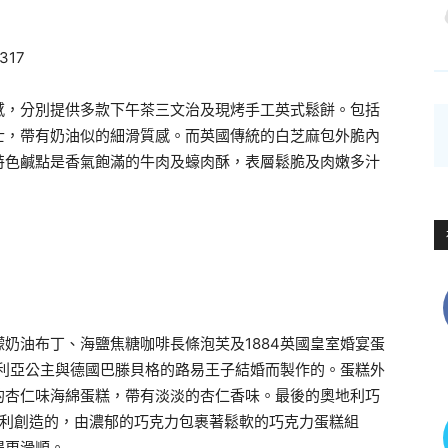
感，分別提供多款下午茶三文治及現烤手工英式鬆餅。包括
士，帶有奶油似的細滑質感。而英國傳統的白芝麻包外脆內
特色鹹點是香氣飽滿的牛肉及蠔肉酥，表層鬆脆及肉嫩多汁
奶油布丁、海鹽焦糖咖啡長條泡芙及1884英國皇室婚宴蛋
多利亞公主與德國巴滕貝格的路易王子結婚而製作的。蛋糕外
的杏仁味海綿蛋糕，帶有淡淡的杏仁香味。最後的奧地利巧
年在奧地利創造的，由濃郁的巧克力包裹著鬆軟的巧克力蛋糕組
得更滑順。