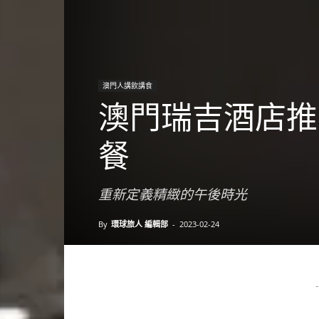
澳門人講飲講食
澳門瑞吉酒店推
餐
重新定義精緻的午後時光
By
環球旅人 編輯部
-
2023-02-24
-