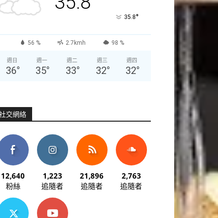
35.8
°
35.8
56 %
2.7kmh
98 %
週日
週一
週二
週三
週四
36
°
35
°
33
°
32
°
32
°
社交網絡
12,640
1,223
21,896
2,763
粉絲
追隨者
追隨者
追隨者