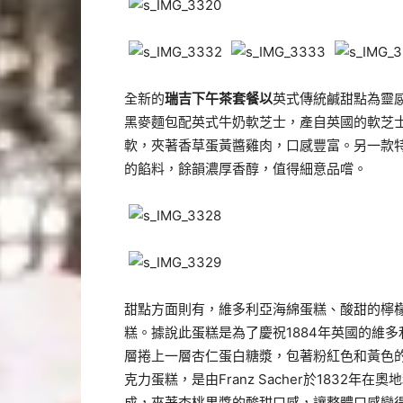
全新的
瑞吉下
午
茶套餐以
英式傳統鹹甜點為靈
黑麥麵包配英式牛奶軟芝士，產自英國的軟芝
軟，夾著香草蛋黃醬雞肉，口感豐富。另一款
的餡料，餘韻濃厚香醇，值得細意品嚐。
甜點方面則有，維多利亞海綿蛋糕、酸甜的檸檬
糕。據說此蛋糕是為了慶祝1884年英國的維
層捲上一層杏仁蛋白糖漿，包著粉紅色和黃色
克力蛋糕，是由Franz Sacher於1832
成，夾著杏桃果醬的酸甜口感，讓整體口感變