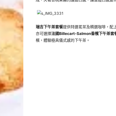
瑞吉下
午
茶套餐
提供特選茗茶及精選咖啡，配
亦可選擇
法國
Billecart-Salmon
香檳下午茶套
檳，體驗極具儀式感的下午茶。