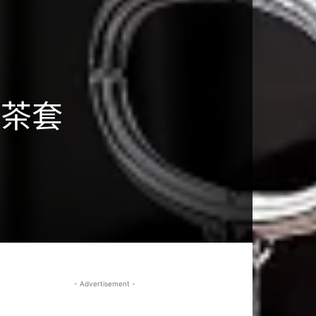
午茶套
- Advertisement -