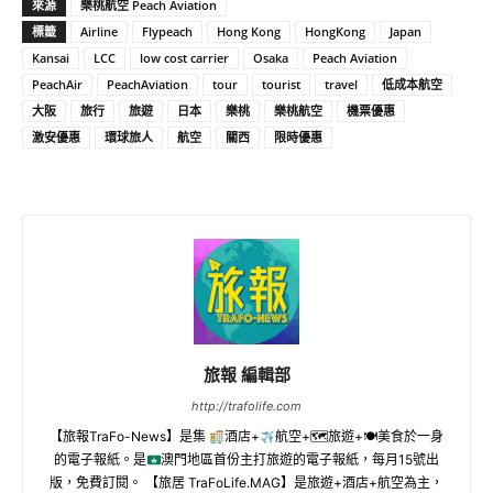
來源
樂桃航空 Peach Aviation
標籤
Airline
Flypeach
Hong Kong
HongKong
Japan
Kansai
LCC
low cost carrier
Osaka
Peach Aviation
PeachAir
PeachAviation
tour
tourist
travel
低成本航空
大阪
旅行
旅遊
日本
樂桃
樂桃航空
機票優惠
激安優惠
環球旅人
航空
關西
限時優惠
旅報 編輯部
http://trafolife.com
【旅報TraFo-News】是集
酒店+
航空+🗺旅遊+🍽美食於一身
的電子報紙。是
澳門地區首份主打旅遊的電子報紙，每月15號出
版，免費訂閱。 【旅居 TraFoLife.MAG】是旅遊+酒店+航空為主，