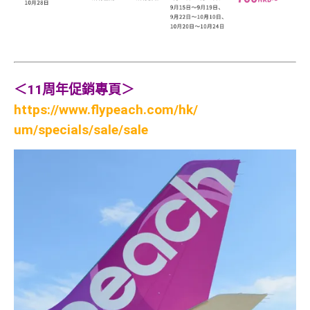
＜11周年促銷專頁＞
https://www.flypeach.com/hk/
um/specials/sale/sale