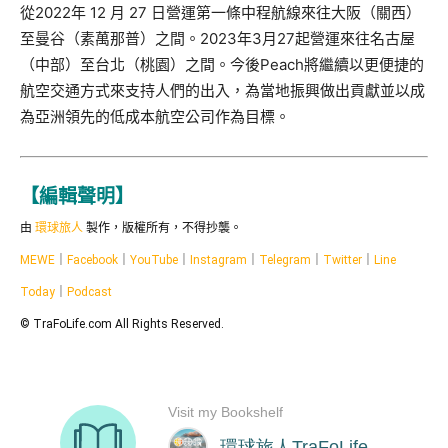
從2022年 12 月 27 日營運第一條中程航線來往大阪（關西）
至曼谷（素萬那普）之間。
2023年3月27起營運來往名古屋
（中部）至台北（桃園）
之間。
今後Peach將繼續以更便捷的
航空交通方式來支持人們的出入，
為當地振興做出貢獻並以成
為亞洲領先的低成本航空公司作為目標。
【編輯聲明】
由
環球旅人
製作，版權所有，不得抄襲。
MEWE
｜
Facebook
｜
YouTube
｜
Instagram
｜
Telegram
｜
Twitter
｜
Line
Today
｜
Podcast
© TraFoLife.com All Rights Reserved.