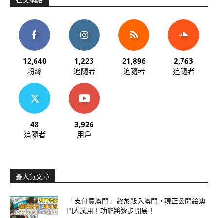
社交網絡
12,640
1,223
21,896
2,763
粉絲
追隨者
追隨者
追隨者
48
3,926
追隨者
用戶
最人氣文章
「 支付寶澳門 」終於殺入澳門，現正公開給澳
門人試用！功能將逐步開展！