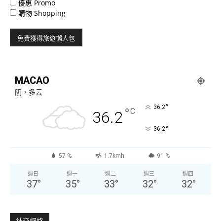
優惠 Promo
購物 Shopping
MACAO
阴，多云
°
36.2
°
C
36.2
°
36.2
57 %
1.7kmh
91 %
週日
週一
週二
週三
週四
37
°
35
°
33
°
32
°
32
°