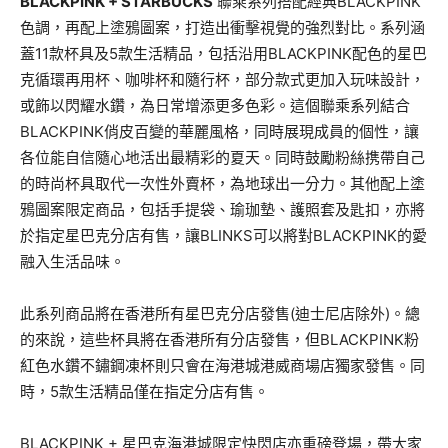
BLACKPINK + STARBUCKS
聯乘
系列搭配經典
BLACKPINK
色調，再配上塗鴉圖案，
打造出衝擊視覺的強烈對比
。系列
涵
蓋
11
款杯具及
5
款生活精品，
包括沿用
BLACKPINK
配色的
星巴
克
循環再用杯、
咖啡杯和隨行杯，部分款式更加入玩味設計，
或飾以閃耀水鑽，
為日常增添更多色彩。這個聯乘系列結合
BLACKPINK
俏皮百
變的華麗風格，同時展現成員
的個性，
讓
各位能自信隨心地活出最精彩的夏天。
同時鼓勵粉絲携帶自己
的時尚杯具取代一次性外賣杯，為地球出一分力。其他配上塗
鴉圖案限定商品，包括手提袋、瑜珈墊、護照套及匙扣，亦將
於指定星巴克分店有售，讓BLINKS可以將對BLACKPINK的愛
融入生活品味。
此系列商品將在香港所有星巴克分店發售(迪士尼店除外)。總
的來說，這些杯具將在香港所有分店發售，但BLACKPINK粉
紅色水鑽不鏽鋼凍杯則只會在海港城港威商場店獨家發售。同
時，5款生活精品僅在指定分店有售。
BLACKPINK + 星巴克海港城限定快閃店亦重磅登場，帶大家