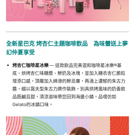
全新星巴克
烤杏仁主題咖啡飲品 為味蕾送上夢
幻仲夏享受
烤杏仁咖啡星冰樂
—
這款飲品完美混和咖啡星冰樂
®
基
底、
烘烤杏仁味糖漿、
鮮奶及冰塊，並加入糖衣杏仁脆粒
增添口感，
頂層加入綿滑的鮮忌廉，再澆上濃郁的朱古力
醬，
綴以窩夫型朱古力牌作裝飾，別具烘烤風味的奶香飲
品既鹹且甜，
清涼滋味帶您回到海邊小鎮
，品嚐仿如
Gelato
的冰鎮口味
。