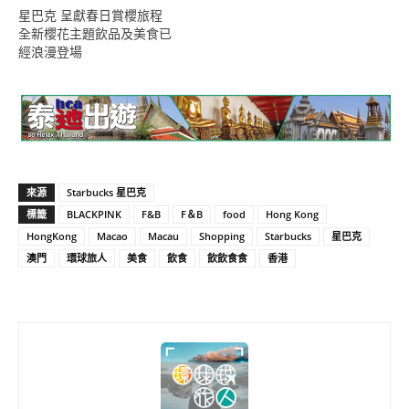
星巴克 呈獻春日賞櫻旅程
全新櫻花主題飲品及美食已
經浪漫登場
來源
Starbucks 星巴克
標籤
BLACKPINK
F&B
F＆B
food
Hong Kong
HongKong
Macao
Macau
Shopping
Starbucks
星巴克
澳門
環球旅人
美食
飲食
飲飲食食
香港