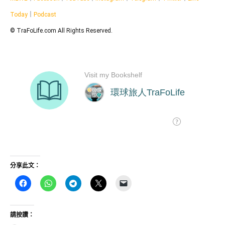
Today
｜
Podcast
© TraFoLife.com All Rights Reserved.
分享此文：
請按讚：