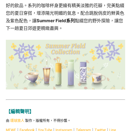
好的飲品。
系列的咖啡杯身更繪有精美淡雅的花瓣，完美點綴
您的夏日穿搭，
增添陽光明媚的氣息。配合跳脫俏皮的鮮黃色
及紫色配色，讓
Sum
mer Field
系列
點綴您的野外探險，
讓您
下一趟夏日郊遊更精緻盡興。
【編輯聲明】
由
環球旅人
製作，版權所有，不得抄襲。
MEWE
｜
Facebook
｜
YouTube
｜
Instagram
｜
Telegram
｜
Twitter
｜
Line