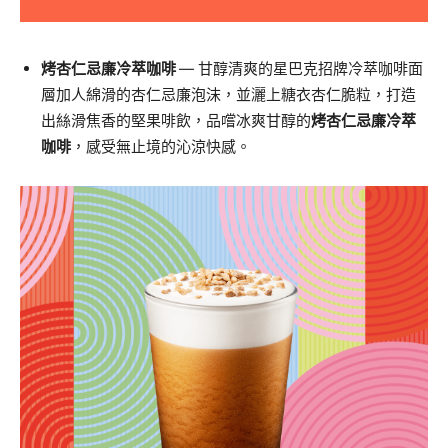
烤杏仁忌廉冷萃咖啡
—
甘醇
清爽的
星巴克招牌
冷萃咖啡面
層加人綿滑的杏仁忌廉泡沫，
並灑上糖衣杏仁脆粒，打造
出絲滑
焦香的堅果啡飲，品嚐冰爽
甘醇的
烤杏仁忌廉冷萃
咖啡
，感受無止境的沁涼快感
。