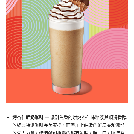
烤杏仁鮮奶咖啡
—
濃甜焦香的
烘烤杏仁味糖漿與順滑香醇
的經典特濃咖啡完美配搭，
面層加上綿滑的鮮忌廉和濃郁
的朱古力醬，
締造鹹甜相襯的獨有滋味，呷一口，隨時為