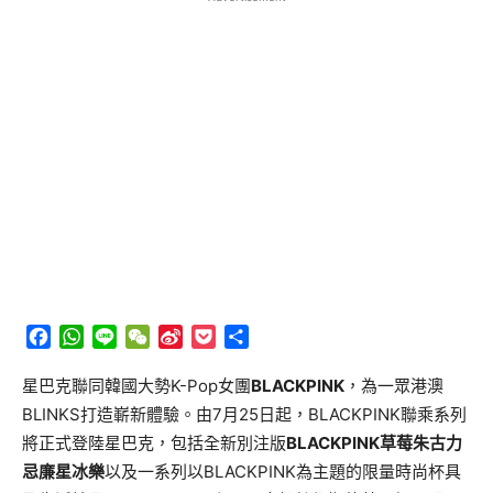
Facebook
WhatsApp
Line
WeChat
Sina
Pocket
分
Weibo
享
星巴克聯同韓國大勢K-Pop女團
BLACKPINK
，為一眾港澳
BLINKS打造嶄新體驗。由7月25日起，BLACKPINK聯乘系列
將正式登陸星巴克，包括全新別注版
BLACKPINK
草莓朱古力
忌廉星冰樂
以及一系列以BLACKPINK為主題的限量時尚杯具