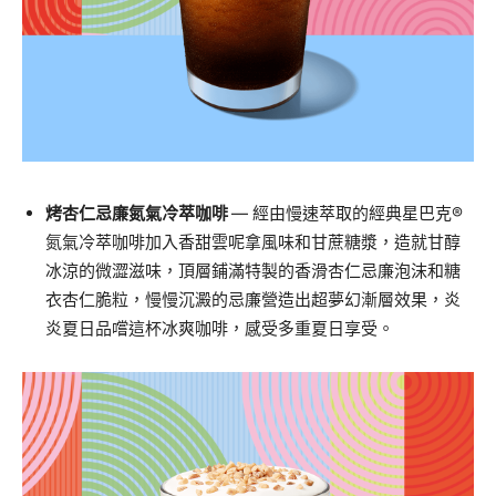
烤杏仁忌廉氮氣冷萃咖啡
—
經由慢速萃取的經典星巴克
®
氮氣冷萃咖啡加入香甜雲
呢拿風味和甘
蔗糖漿，造就甘
醇
冰涼的微澀滋味，
頂層鋪滿特製的香滑杏仁忌廉泡
沫和糖
衣杏仁脆粒，
慢慢沉澱的
忌廉
營造出超夢幻漸層效果，
炎
炎夏日品嚐這杯冰爽咖啡，感受多重夏日享受。