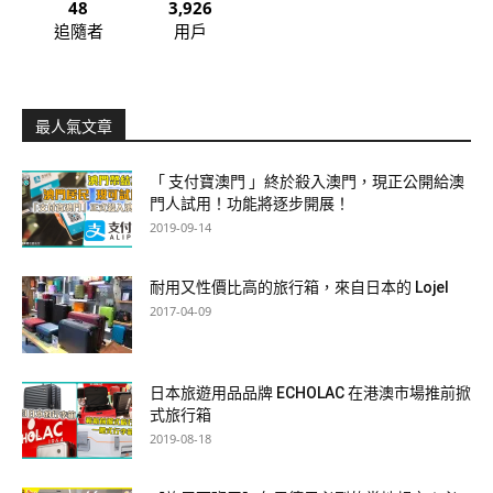
48
3,926
追隨者
用戶
最人氣文章
「 支付寶澳門 」終於殺入澳門，現正公開給澳
門人試用！功能將逐步開展！
2019-09-14
耐用又性價比高的旅行箱，來自日本的 Lojel
2017-04-09
日本旅遊用品品牌 ECHOLAC 在港澳市場推前掀
式旅行箱
2019-08-18