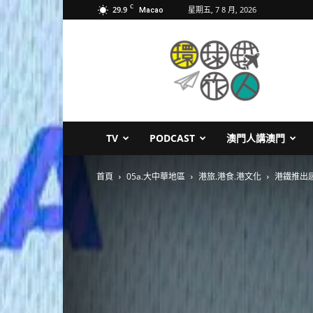
C
29.9
星期五, 7 8 月, 2026
Macao
環
球
旅
人
TV
PODCAST
澳門人講澳門
首頁
05a.大中華地區
港旅.港食.港文化
港鐵推出感