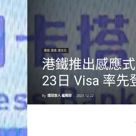
港旅.港食.港文化
港鐵推出感應式
23日 Visa 率
By
環球旅人 編輯部
-
2023-12-22
-