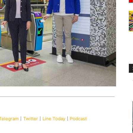
Telegram
｜
Twitter
｜
Line Today
｜
Podcast