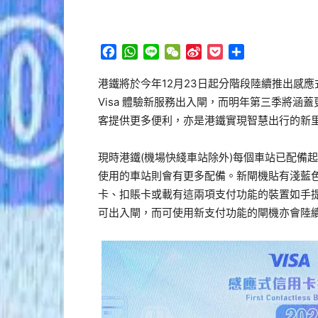
Facebook
WhatsApp
Line
WeChat
Sina
Pocket
分
Weibo
享
港鐵將於今年12月23日起分階段陸續推出感
Visa 體驗新服務出入閘，而明年第三季將
客提供更多便利，亦是港鐵實現智慧出行的新
現時港鐵(機場快綫車站除外)每個車站已配備
使用的車站則會有更多配備。新閘機貼有淺藍色
卡、扣賬卡或載有這兩項支付功能的裝置如手
可出入閘，而可使用新支付功能的閘機亦會陸