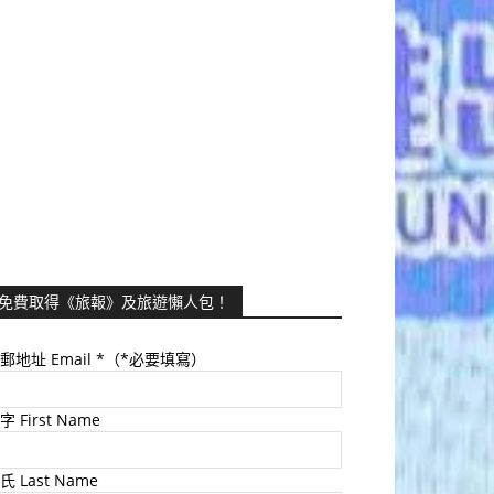
免費取得《旅報》及旅遊懶人包！
郵地址 Email
*（*必要填寫）
字 First Name
氏 Last Name