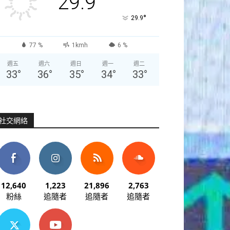
29.9
°
29.9
77 %
1kmh
6 %
週五
週六
週日
週一
週二
33
°
36
°
35
°
34
°
33
°
社交網絡
12,640
1,223
21,896
2,763
粉絲
追隨者
追隨者
追隨者