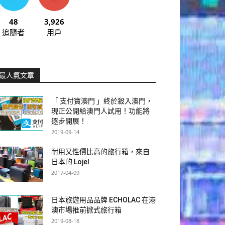
48
3,926
追隨者
用戶
最人氣文章
「 支付寶澳門 」終於殺入澳門，
現正公開給澳門人試用！功能將
逐步開展！
2019-09-14
耐用又性價比高的旅行箱，來自
日本的 Lojel
2017-04-09
日本旅遊用品品牌 ECHOLAC 在港
澳市場推前掀式旅行箱
2019-08-18