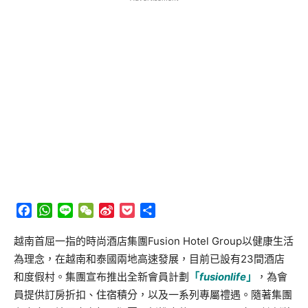
Facebook
WhatsApp
Line
WeChat
Sina
Pocket
分
Weibo
享
越南首屈一指的時尚酒店集團
Fusion Hotel Group
以健康生活
為理念，在越南和泰國兩地高速發展，
目前已設有
23
間酒店
和度假村。集團宣布推出全新會員計劃
「
fu
sionlife
」
，為會
員提供訂房折扣、住宿積分，
以及一系列專屬禮遇。
隨著集團