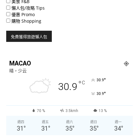
美食 F&B
懶人包/攻略 Tips
優惠 Promo
購物 Shopping
MACAO
晴，少云
°
30.9
°
C
30.9
°
30.9
70 %
3.5kmh
13 %
週四
週五
週六
週日
週一
31
°
31
°
35
°
35
°
34
°