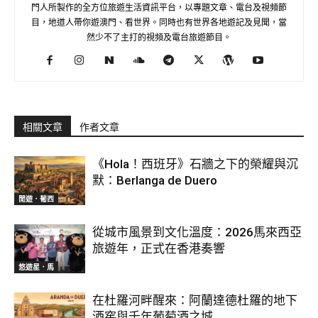
門人所製作的全方位旅遊生活資訊平台，以專題文章、電台及視頻節
目，地道人帶你遊澳門、看世界。同時也有世界各地遊記及見聞，當
然少不了主打的視頻及電台旅遊節目。
相關文章
作者文章
《Hola！西班牙》石牆之下的榮耀與沉
默：Berlanga de Duero
閒遊．葡西
從城市風景到文化溫度：2026馬來西亞
旅遊年，正式在香港奏響
悠遊星．馬
在杜羅河畔醒來：阿蘭達德杜羅的地下
酒窖與千年葡萄酒之城