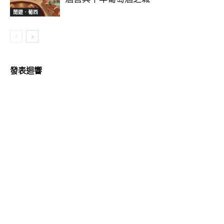
閒遊．葡西
發表迴響