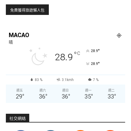
MACAO
晴
°
28.9
°
C
28.9
°
28.9
83 %
3.1kmh
7 %
週五
週六
週日
週一
週二
29
°
36
°
36
°
35
°
33
°
社交網絡