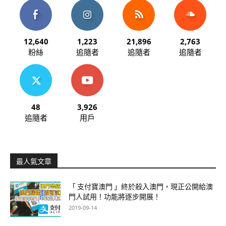
12,640
1,223
21,896
2,763
粉絲
追隨者
追隨者
追隨者
48
3,926
追隨者
用戶
最人氣文章
「 支付寶澳門 」終於殺入澳門，現正公開給澳
門人試用！功能將逐步開展！
2019-09-14