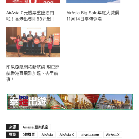
AirAsia 0元機票重臨澳門
AirAsia Big Sale年底大減價
啦！香港出發則88元起！
11月14日零時登場
印尼亞航開拓新航線 現已開
航香港直飛雅加達、峇里航
班！
來源
Airasia 亞洲航空
標籤
0蚊機票
AirAsia
AirAsia X
airasia.com
AirAsiaX