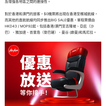
及增強各地區之間的連接性。
對於香港和澳門的旅客，$0機票將出現在香港至檳城航線，
而其他的直航航線均同步推出BIG SALE優惠，單程票價由
HKD43 / MOP92起，包括香港/澳門至吉隆坡、亞庇（沙
巴）、
雅加達、峇里島（登巴薩）、曼谷 (廊曼)和馬尼拉。