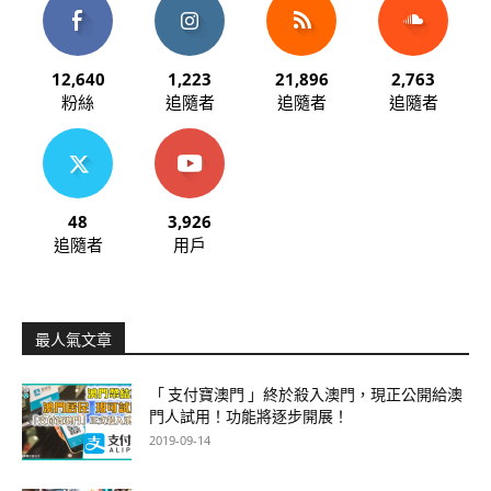
12,640
1,223
21,896
2,763
粉絲
追隨者
追隨者
追隨者
48
3,926
追隨者
用戶
最人氣文章
「 支付寶澳門 」終於殺入澳門，現正公開給澳
門人試用！功能將逐步開展！
2019-09-14