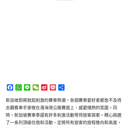
Facebook
WhatsApp
Line
WeChat
Sina
Pocket
分
Weibo
享
新加坡即將掀起刺激的賽車熱潮，各個賽車愛好者都急不及待
去觀看車手穿梭在濱海灣公路賽道上，感愛熾熱的氛圍。同
時，新加坡賽車季還有許多刺激活動等待旅客探索。精心挑選
了一系列頂級住宿和活動，定將所有旅客的旅程推向新高度，