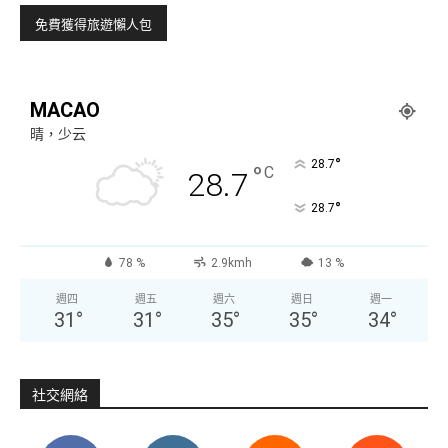
MACAO
晴，少云
°
28.7
°
C
28.7
°
28.7
78 %
2.9kmh
13 %
週四
週五
週六
週日
週一
31
°
31
°
35
°
35
°
34
°
社交網絡