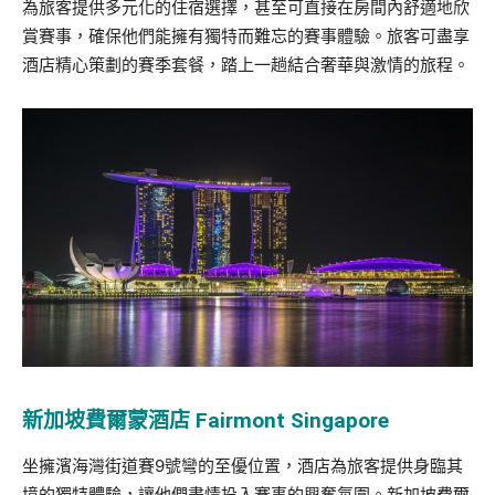
為旅客提供多元化的住宿選擇，甚至可直接在房間內舒適地欣
賞賽事，確保他們能擁有獨特而難忘的賽事體驗。旅客可盡享
酒店精心策劃的賽季套餐，踏上一趟結合奢華與激情的旅程。
新加坡費爾蒙酒店
Fairmont Singapore
坐擁濱海灣街道賽9號彎的至優位置，酒店為旅客提供身臨其
境的獨特體驗，讓他們盡情投入賽事的興奮氛圍。新加坡費爾