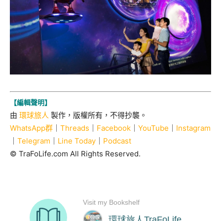
【編輯聲明】
由
環球旅人
製作，版權所有，不得抄襲。
WhatsApp群
｜
Threads
｜
Facebook
｜
YouTube
｜
Instagram
｜
Telegram
｜
Line Today
｜
Podcast
© TraFoLife.com All Rights Reserved.