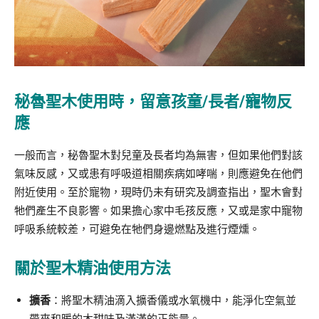
秘魯聖木使用時，留意孩童/長者/寵物反
應
一般而言，秘魯聖木對兒童及長者均為無害，但如果他們對該
氣味反感，又或患有呼吸道相關疾病如哮喘，則應避免在他們
附近使用。至於寵物，現時仍未有研究及調查指出，聖木會對
牠們產生不良影響。如果擔心家中毛孩反應，又或是家中寵物
呼吸系統較差，可避免在牠們身邊燃點及進行煙燻。
關於
聖木精油使用方法
擴香
：將聖木精油滴入擴香儀或水氧機中，能淨化空氣並
帶來和暖的木甜味及滿滿的正能量。