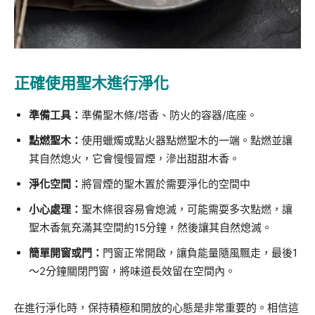
正確使用聖木進行淨化
準備工具：
準備聖木條/塔香、防火的容器/底座。
點燃聖木：
使用蠟燭或點火器點燃聖木的一端。
點燃並讓
其自然熄火，它會慢慢冒煙，滲出甜甜木香。
淨化空間：
將冒煙的聖木置於需要淨化的空間中
小心處理：
聖木條很容易會熄滅，可能需耍多次點燃，
讓
聖木香氣充滿其空間約15分鐘，然後讓其自然熄滅。
簡單開窗或門：
門窗正常開啟，讓負能量隨風飄走，最後1
～2分鐘關閉門窗，將味道長效留在空間內。
在進行淨化時，保持積極和開放的心態是非常重要的。相信這