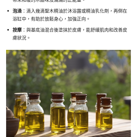
泡澡
：滴入幾滴聖木精油於沐浴露或精油乳化劑，再倒在
浴缸中，有助於放鬆身心，加強正向。
按摩
：與基底油混合後塗抹於皮膚，能舒緩肌肉和改善皮
膚狀況。