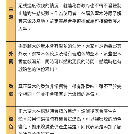
足或過度砍伐的情況，就連秘魯政府也不得不發聲制
來
止這對生態災難。作為使用者，在購入聖木時應了解
源
其來源及產地，肯定產品合乎道德或屬可持續發展才
入手。
樹齡越大的聖木會有越多的油分，大家可透過觀察其
外
外表，選擇木色較深及帶有琥珀色的聖木，這些聖木
觀
香氣較濃郁，同時可以燃點更長的時間，燃燒時也有
琥珀色的油份釋出。
香
真正聖木的香氣非常獨特，帶有甜香味，雖不至於完
氣
全相同，但並不會帶有非常濃烈的香氣。
正常聖木在燃點時會釋放黑煙，熄滅後就會產生白
煙
煙。如果你選擇時有機會試燃點，可以觀察煙的顏色
色
變化，如果熄滅後仍產生黑煙，則代表這是添加了額