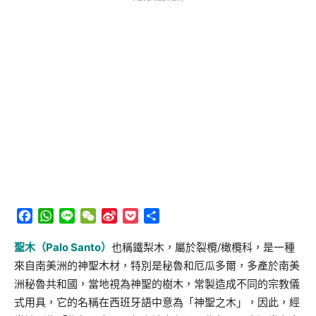
Facebook
WhatsApp
Line
WeChat
Sina
Pocket
分
Weibo
享
聖木（Palo Santo）
也稱鐵梨木，屬於裂欖/橄欖科，是一種
來自南美洲的神聖木材，特別是秘魯和厄瓜多爾，多產於南美
洲秘魯共和國，當地視為神聖的樹木，常製造成不同的宗教儀
式用具，它的名稱在西班牙語中意為「神聖之木」，因此，經