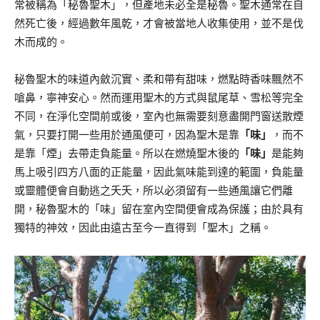
常被稱為「秘魯聖木」，但產地未必全是秘魯。聖木通常在自
然死亡後，經過數年風乾，才會被當地人收集使用，並不是伐
木而成的。
秘魯聖木的味道內斂沉實、柔和帶有甜味，燃點時香味飄然不
嗆鼻，寧神安心。然而運用聖木的方式與鼠尾草、雪松等完全
不同，在淨化空間前或後，室內也無需要刻意盡開門窗送散煙
氣，只要打開一些用於通風便可，因為聖木是靠
「味」
，而不
是靠「煙」去帶走負能量。所以在燃燒聖木後的
「味」
是能夠
馬上吸引四方八面的正能量，因此氣味能到達的範圍，負能量
或靈體便會自動逃之夭夭，所以必須留有一些通風讓它們離
開，秘魯聖木的「味」留在室內空間便會成為保護；由於具有
獨特的神效，因此由遠古至今一直得到「聖木」之稱。