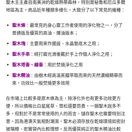
聖木主主產自南美洲的乾燥熱帶森林，特別是秘魯和厄瓜多爾
地區為主。商品近年種類多樣化，大致分了以下常見的幾種：
聖木條
：最常見的身心靈工作者使用的淨化物之一，分了
普通版及優質的高油、爆油版本；
聖木塊
：主要用來作擺設、水晶墊底木之用；
聖木手串
：經打磨光滑後戴於手上作個人淨化之用；
聖木塔香、線香
：用於焚燒淨化之用
聖木精油
：由樹木經高溫蒸餾萃取而來的天然濃縮精華而
來，功效比一般焚燒更多效用
在市場上比較多是原木條為主，除淨化外也有更多功效更方
便，所以價格比白鼠尾草、雪松還要昂貴。一捆聖木說多不
多，但對於不是常常使用的人的而言，儲存聖木也需要特別注
意。因為港澳天氣相對潮濕，聖木必須存放在乾燥環境如密封
玻璃樽、密實袋內比較理想。反而優質純正的聖木精油比較