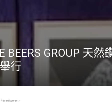
 BEERS GROUP 天
舉行
 Advertisement -