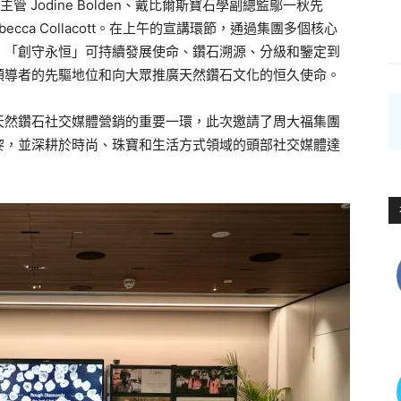
 Jodine Bolden、戴比爾斯寶石學副總監鄔一秋先
ca Collacott。在上午的宣講環節，
通過集團多個核心
、「
創守永恒」可持續發展使命、鑽石溯源、分級和鑒定到
領導者的先驅地位和向大眾推廣天
然鑽石文化的恒久使命。
天然鑽石社交媒體營銷
的重要一環，
此次邀請了周大福集團
黎，並深耕於時尚、
珠寶和生活方式領域的頭部社交媒體達