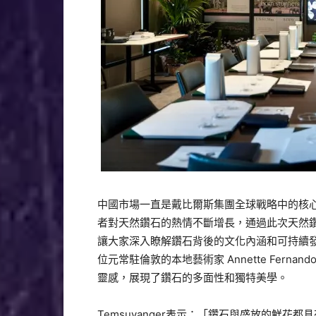
中國市場一直是戴比爾斯集團全球戰略中的核
者對天然鑽石的熱情不斷增長，通過此次天然
讓大家深入瞭解鑽石背後的文化內涵和可持續
位元常駐倫敦的本地藝術家 Annet
te Ferna
靈感，
展現了鑽石的多面性和獨特美學。
Temsuyanger表示：「
鑽石與盛放的鮮花都具