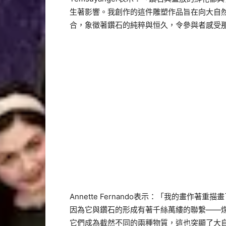
生著影響。
我創作的這件雕塑作品旨在向大自
合，象徵著鑽石的純粹與恒久，
令參與者感受
Annette Fernando表示：「
我的畫作著重描畫
因為它與鑽石的形成有著千絲萬縷的聯繫——
它們成為截然不同的兩種物質，
這也突顯了大