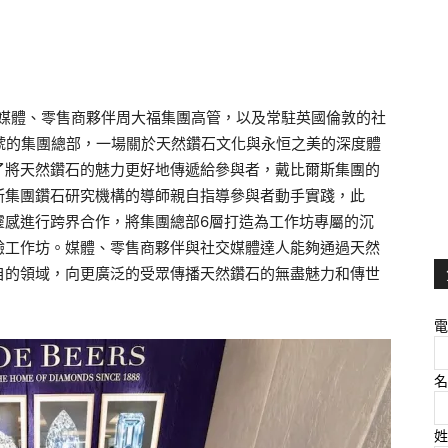
的媒體、
零售商夥伴周大福集團高管，
以及常駐英國倫敦的社
號的集團總部，
一場關於天然鑽石文化與永恒之美的深度體
了將天然鑽石的魅力更好地傳遞給參與者，
戴比爾斯集團的
斯集團鑽石研究機構的導師親自指導參與者動手實踐，此
靈感進行跨界合作，
將集團總部6層打造為工作坊專屬的沉
驗工作坊。媒體、
零售商夥伴與社交媒體達人能夠通過天然
自的領域，
向更廣泛的受眾傳播天然鑽石的無盡魅力和傳世
電
名
姓