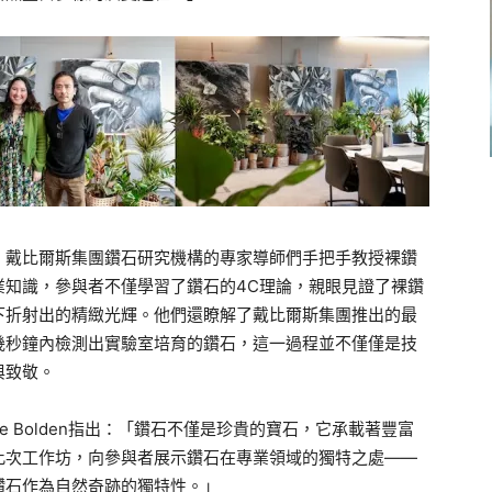
，
戴比爾斯集團鑽石研究機構的專家導師們手把手教授裸鑽
業知識，
參與者不僅學習了鑽石的4C理論，親眼見證了裸鑽
下折射出的精緻光輝。
他們還瞭解了戴比爾斯集團推出的最
在幾秒鐘內檢測出實驗室培育的鑽石，
這一過程並不僅僅是技
與致敬。
e Bolden指出：「鑽石不僅是珍貴的寶石，
它承載著豐富
此次工作坊，
向參與者展示鑽石在專業領域的獨特之處——
鑽石作為自然奇跡的獨特性。」