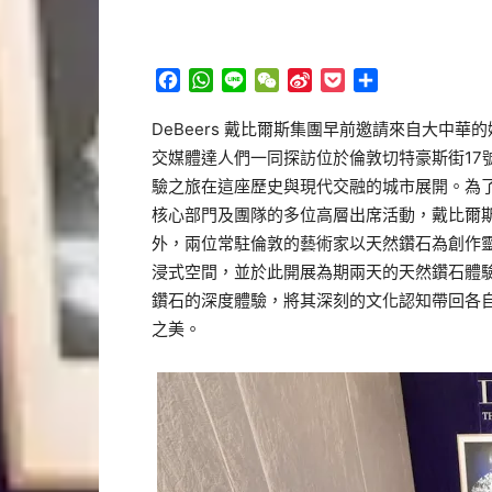
Facebook
WhatsApp
Line
WeChat
Sina
Pocket
分
Weibo
享
DeBeers 戴比爾斯集團早前邀請來自大中華
交媒體達人們一同探訪位於倫敦切特豪斯街1
7
驗之旅在這座歷史與現代
交融的城市展開。為
核心部門及團隊的多位高層出席活動，
戴比爾
外，
兩位常駐倫敦的藝術家以天然鑽石為創作
浸式空間，
並於此開展為期兩天的天然鑽石體
鑽石的深度體驗，
將其深刻的文化認知帶回各
之美。