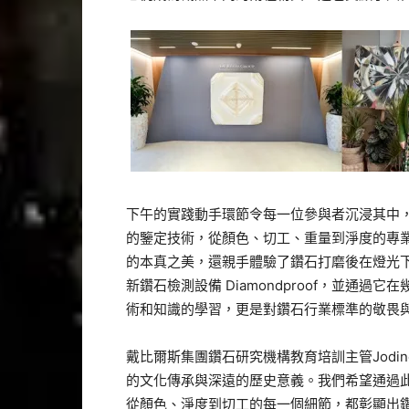
下午的實踐動手環節令每一位參與者沉浸其中
的鑒定技術
，從顏色、切工、重量到淨度的專
的本真之美，
還親手體驗了鑽石打磨後在燈光
新鑽石檢測設備 Diamond
proof，並通過它
術和知識的學習，
更是對鑽石行業標準的敬畏
戴比爾斯集團鑽石研究機構教育培訓主管Jodin
的文化傳承與深遠的歷史意義。
我們希望通過
從顏色、
淨度到切工的每一個細節，都彰顯出