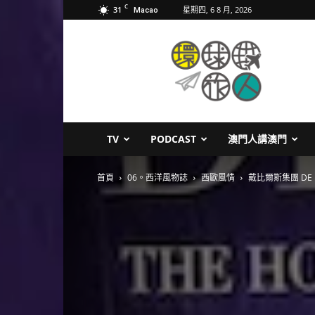
C
31
星期四, 6 8 月, 2026
Macao
環
球
旅
人
TV
PODCAST
澳門人講澳門
首頁
06。西洋風物誌
西歐風情
戴比爾斯集團 DE