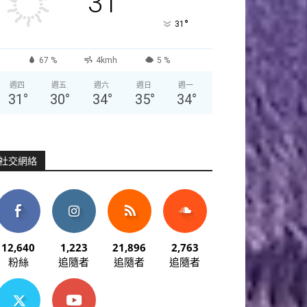
31
°
31
67 %
4kmh
5 %
週四
週五
週六
週日
週一
31
°
30
°
34
°
35
°
34
°
社交網絡
12,640
1,223
21,896
2,763
粉絲
追隨者
追隨者
追隨者