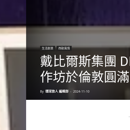
生活創意
西歐風情
戴比爾斯集團 DE
作坊於倫敦圓滿
By
環球旅人 編輯部
-
2024-11-10
-