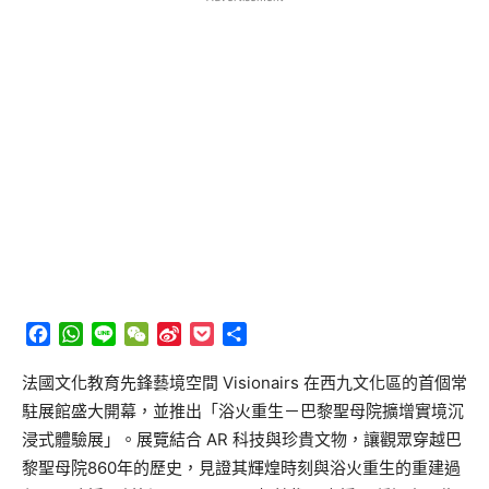
Facebook
WhatsApp
Line
WeChat
Sina
Pocket
分
Weibo
享
法國文化教育先鋒藝境空間 Visionairs 在西九文化區的首個常
駐展館盛大開幕，並推出「浴火重生－巴黎聖母院擴增實境沉
浸式體驗展」。展覽結合 AR 科技與珍貴文物，讓觀眾穿越巴
黎聖母院860年的歷史，見證其輝煌時刻與浴火重生的重建過