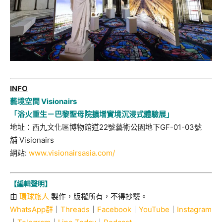
INFO
藝境空間 Visionairs
「浴火重生－巴黎聖母院擴增實境沉浸式體驗展」
地址：西九文化區博物館道
22
號藝術公園地下
GF-01-03
號
舖
Visionairs
網站
:
www.visionairsasia.com/
【編輯聲明】
由
環球旅人
製作，版權所有，不得抄襲。
WhatsApp群
｜
Threads
｜
Facebook
｜
YouTube
｜
Instagram