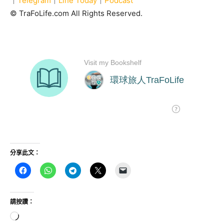
｜
Telegram
｜
Line Today
｜
Podcast
© TraFoLife.com All Rights Reserved.
分享此文：
請按讚：
正