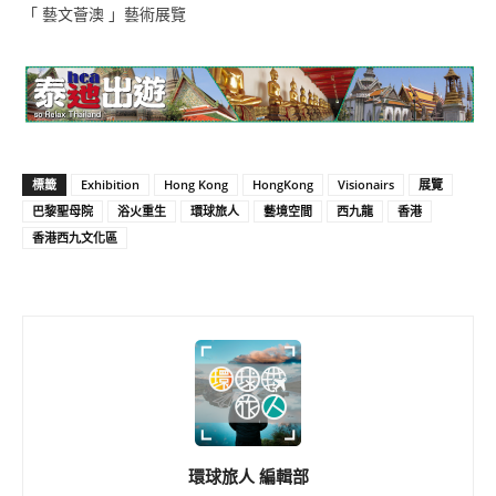
「 藝文薈澳 」藝術展覽
標籤
Exhibition
Hong Kong
HongKong
Visionairs
展覽
巴黎聖母院
浴火重生
環球旅人
藝境空間
西九龍
香港
香港西九文化區
環球旅人 編輯部