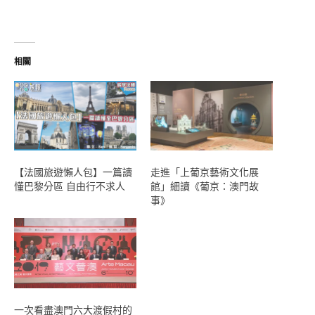
在
載
入...
相關
【法國旅遊懶人包】一篇讀
走進「上葡京藝術文化展
懂巴黎分區 自由行不求人
館」細讀《葡京：澳門故
事》
一次看盡澳門六大渡假村的