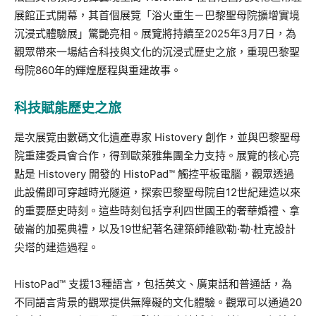
展館正式開幕，其首個展覽「浴火重生－巴黎聖母院擴增實境
沉浸式體驗展」驚艷亮相。展覽將持續至2025年3月7日，為
觀眾帶來一場結合科技與文化的沉浸式歷史之旅，重現巴黎聖
母院860年的輝煌歷程與重建故事。
科技賦能歷史之旅
是次展覽由數碼文化遺產專家 Histovery 創作，並與巴黎聖母
院重建委員會合作，得到歐萊雅集團全力支持。展覽的核心亮
點是 Histovery 開發的 HistoPad™ 觸控平板電腦，觀眾透過
此設備即可穿越時光隧道，探索巴黎聖母院自12世紀建造以來
的重要歷史時刻。這些時刻包括亨利四世國王的奢華婚禮、拿
破崙的加冕典禮，以及19世紀著名建築師維歐勒·勒·杜克設計
尖塔的建造過程。
HistoPad™ 支援13種語言，包括英文、廣東話和普通話，為
不同語言背景的觀眾提供無障礙的文化體驗。觀眾可以通過20