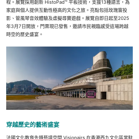
程。展覽採用創新 HistoPad™ 平板技術，支援13種語言，為
家庭與個人提供互動性極高的文化之旅。亮點包括玫瑰窗投
影、管風琴音效體驗及虛擬尋寶遊戲。展覽自即日起至2025
年3月7日開放，門票現已發售，邀請市民親臨感受這場跨越
時空的歷史盛宴。
穿越歷史的藝術盛宴
法國文化教育先鋒藝境空間 Visionairs 在香港西九文化區常駐