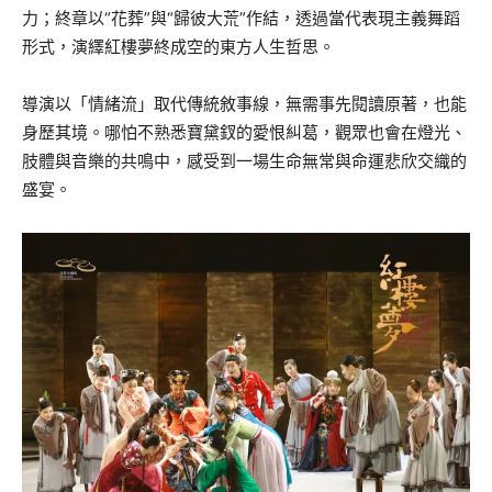
力；終章以“花葬”與“歸彼大荒”作結，透過當代表現主義舞蹈
形式，演繹紅樓夢終成空的東方人生哲思。
導演以「情緒流」取代傳統敘事線，無需事先閱讀原著，也能
身歷其境。哪怕不熟悉寶黛釵的愛恨糾葛，觀眾也會在燈光、
肢體與音樂的共鳴中，感受到一場生命無常與命運悲欣交織的
盛宴。