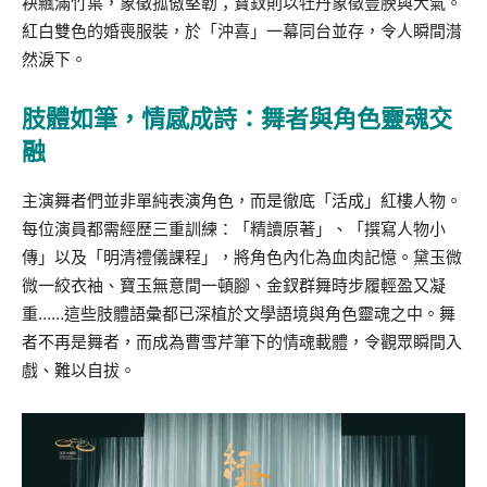
袂飄滿竹葉，象徵孤傲堅韌；寶釵則以牡丹象徵豐腴與大氣。
紅白雙色的婚喪服裝，於「沖喜」一幕同台並存，令人瞬間潸
然淚下。
肢體如筆，情感成詩：舞者與角色靈魂交
融
主演舞者們並非單純表演角色，而是徹底「活成」紅樓人物。
每位演員都需經歷三重訓練：「精讀原著」、「撰寫人物小
傳」以及「明清禮儀課程」，將角色內化為血肉記憶。黛玉微
微一絞衣袖、寶玉無意間一頓腳、金釵群舞時步履輕盈又凝
重……這些肢體語彙都已深植於文學語境與角色靈魂之中。舞
者不再是舞者，而成為曹雪芹筆下的情魂載體，令觀眾瞬間入
戲、難以自拔。