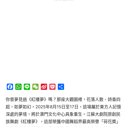
Facebook
WhatsApp
Line
WeChat
Sina
Pocket
分
Weibo
享
你曾夢見過《紅樓夢》嗎？那座大觀園裡，花落人散、詩香四
起，如夢如幻。2025年8月15日至17日，這場屬於東方人記憶
深處的夢境，將於澳門文化中心具象重生。江蘇大劇院原創民
族舞劇《紅樓夢》，這部榮獲中國舞蹈界最高榮譽「荷花獎」