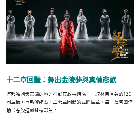
十二章回體：舞出金陵夢與真情悲歡
這部舞劇最驚豔的地方在於其敘事結構——取材自原著的120
回章節，重新濃縮為十二幕章回體的舞蹈篇章，每一幕皆如流
動畫卷般道盡紅樓眾生。