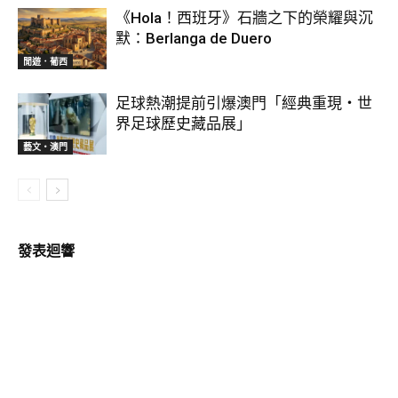
《Hola！西班牙》石牆之下的榮耀與沉
默：Berlanga de Duero
閒遊．葡西
足球熱潮提前引爆澳門「經典重現・世
界足球歷史藏品展」
藝文‧澳門
發表迴響