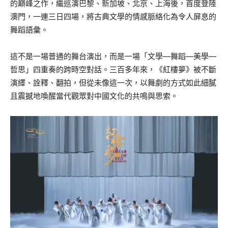
的巔峰之作，繼巡演巴黎、新加坡、北京、上海後，首度登陸
澳門，一連三日四場，將古典文學的情感脈絡化為令人屏息的
舞蹈語彙。
這不是一場普通的舞台演出，而是一場「文學—舞蹈—美學—
哲思」四重奏的跨時空對話。三百多年來，《紅樓夢》被不斷
演繹、詮釋、翻拍，但從未像這一次，以舞劇的方式如此細膩
且震撼地喚醒當代觀眾對中國文化的共鳴與思索。