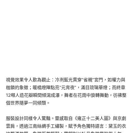
視覺效果令人歎為觀止：冷冽藍光貫穿“省親”宮門，如權力與
枷鎖的象徵；暖橘燈陣點亮“元宵夜”，滿目琉璃華燈；而終章
12噸人造花瓣瞬間傾瀉成瀑，舞者在花雨中旋轉舞動，彷彿整
個世界隨夢一同傾頹。
服裝設計同樣令人驚豔。靈感取自《雍正十二美人圖》與京劇
雲肩，透過江南絲綢手工繡製，賦予角色獨特語言：黛玉的衣