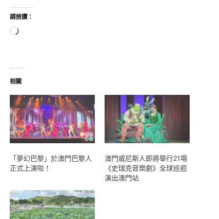
請按讚：
正
在
載
入...
相關
「夢幻巴黎」於澳門巴黎人
澳門威尼斯人即將舉行21場
正式上演啦！
《史瑞克音樂劇》全球巡迴
演出澳門站