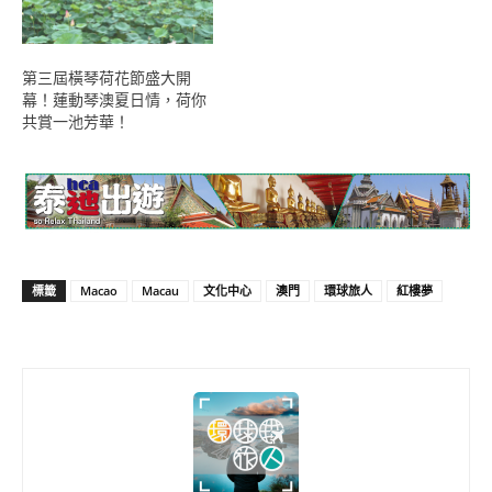
第三屆橫琴荷花節盛大開
幕！蓮動琴澳夏日情，荷你
共賞一池芳華！
標籤
Macao
Macau
文化中心
澳門
環球旅人
紅樓夢