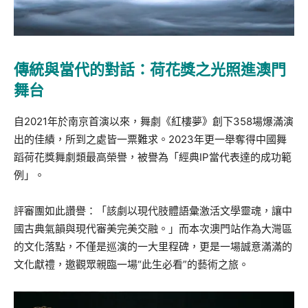
傳統與當代的對話：荷花獎之光照進澳門
舞台
自2021年於南京首演以來，舞劇《紅樓夢》創下358場爆滿演
出的佳績，所到之處皆一票難求。2023年更一舉奪得中國舞
蹈荷花獎舞劇類最高榮譽，被譽為「經典IP當代表達的成功範
例」。
評審團如此讚譽：「該劇以現代肢體語彙激活文學靈魂，讓中
國古典氣韻與現代審美完美交融。」而本次澳門站作為大灣區
的文化落點，不僅是巡演的一大里程碑，更是一場誠意滿滿的
文化獻禮，邀觀眾親臨一場“此生必看”的藝術之旅。