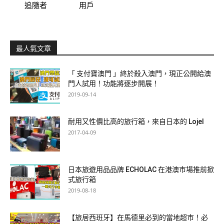
追隨者
用戶
最人氣文章
「 支付寶澳門 」終於殺入澳門，現正公開給澳
門人試用！功能將逐步開展！
2019-09-14
耐用又性價比高的旅行箱，來自日本的 Lojel
2017-04-09
日本旅遊用品品牌 ECHOLAC 在港澳市場推前掀
式旅行箱
2019-08-18
【旅居西班牙】在馬德里必到的當地超市！必