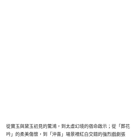
從寶玉與黛玉初見的驚鴻，到太虛幻境的宿命啟示；從「葬花
吟」的柔美傷懷，到「沖喜」場景裡紅白交錯的強烈戲劇張