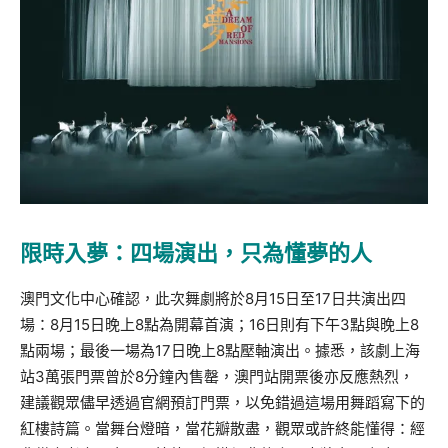
限時入夢：四場演出，只為懂夢的人
澳門文化中心確認，此次舞劇將於8月15日至17日共演出四
場：8月15日晚上8點為開幕首演；16日則有下午3點與晚上8
點兩場；最後一場為17日晚上8點壓軸演出。據悉，該劇上海
站3萬張門票曾於8分鐘內售罄，澳門站開票後亦反應熱烈，
建議觀眾儘早透過官網預訂門票，以免錯過這場用舞蹈寫下的
紅樓詩篇。當舞台燈暗，當花瓣散盡，觀眾或許終能懂得：經