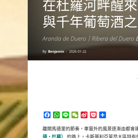
在杜羅河畔醒來
與千年葡萄酒之
Aranda de Duero｜Ribera del Du
By
Benjamin
-
2026-01-22
-
Facebook
WhatsApp
Line
WeChat
Sina
Pocket
分
Weibo
享
離開馬德里的節奏，車窗外的風景逐漸由都會
德・杜羅）
的路上，卡斯蒂利亞萊昂大區特有