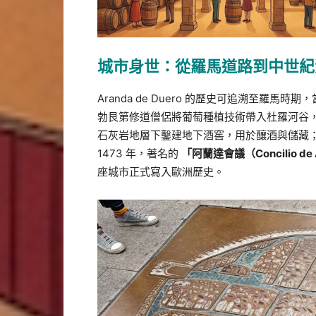
城市身世：從羅馬道路到中世紀
Aranda de Duero 的歷史可追溯至羅
勃艮第修道僧侶將葡萄種植技術帶入杜羅河谷
石灰岩地層下鑿建地下酒窖，用於釀酒與儲藏
1473 年，著名的
「阿蘭達會議（Concilio de
座城市正式寫入歐洲歷史。