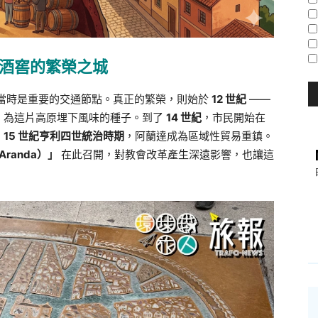
酒窖的繁榮之城
馬時期，當時是重要的交通節點。真正的繁榮，則始於
12 世紀
——
，為這片高原埋下風味的種子。到了
14 世紀
，市民開始在
；
15 世紀亨利四世統治時期
，阿蘭達成為區域性貿易重鎮。
 Aranda）」
在此召開，對教會改革產生深遠影響，也讓這