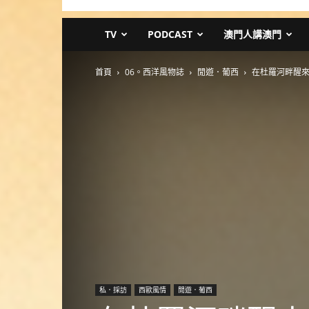
TV
PODCAST
澳門人講澳門
首頁
06。西洋風物誌
閒遊．葡西
在杜羅河畔醒
私．採訪
西歐風情
閒遊．葡西