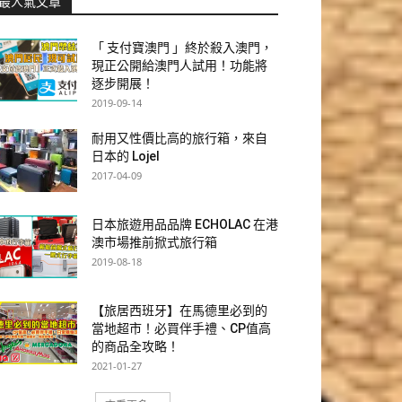
最人氣文章
「 支付寶澳門 」終於殺入澳門，
現正公開給澳門人試用！功能將
逐步開展！
2019-09-14
耐用又性價比高的旅行箱，來自
日本的 Lojel
2017-04-09
日本旅遊用品品牌 ECHOLAC 在港
澳市場推前掀式旅行箱
2019-08-18
【旅居西班牙】在馬德里必到的
當地超市！必買伴手禮、CP值高
的商品全攻略！
2021-01-27