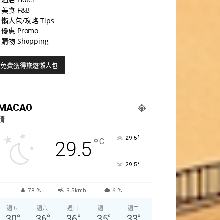
美食 F&B
懶人包/攻略 Tips
優惠 Promo
購物 Shopping
MACAO
晴
°
29.5
°
C
29.5
°
29.5
78 %
3.5kmh
6 %
週五
週六
週日
週一
週二
30
°
36
°
36
°
35
°
33
°