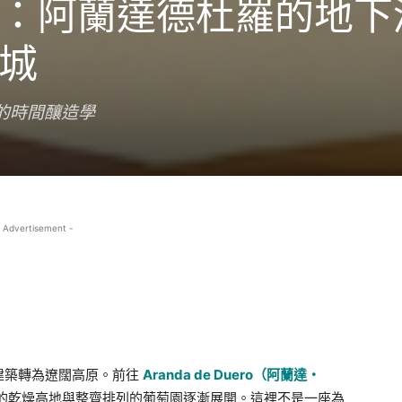
：阿蘭達德杜羅的地下
城
ero 的時間釀造學
 Advertisement -
建築轉為遼闊高原。前往
Aranda de Duero（阿蘭達・
的乾燥高地與整齊排列的葡萄園逐漸展開。這裡不是一座為