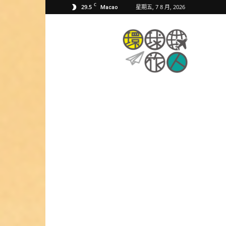
C
29.5
星期五, 7 8 月, 2026
Macao
環
球
旅
人