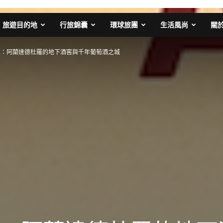
旅遊目的地
行旅錦囊
環球旅團
生活風尚
關
來：阿蘭達德杜羅的地下酒窖與千年葡萄酒之城