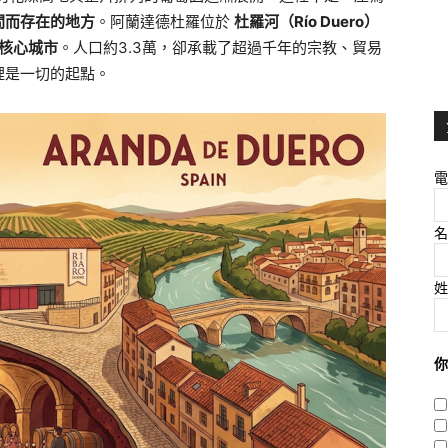
間而存在的地方
。阿蘭達德杜羅位於
杜羅河（Río Duero）
府與核心城市
。人口約3.3萬，卻承載了超過千年的宗教、貿易
裡是一切的起點。
電
名
姓
你