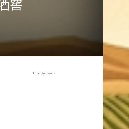
酒窖
- Advertisement -