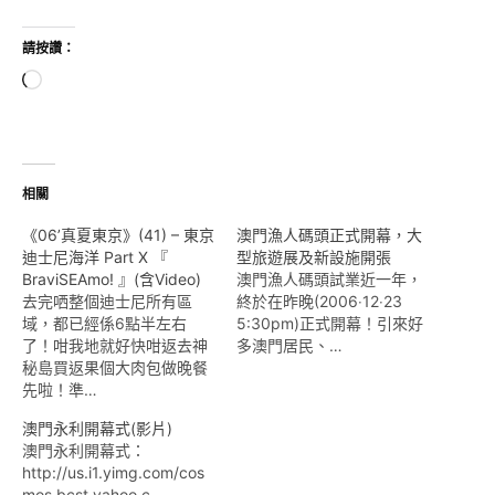
請按讚：
正
在
載
入...
相關
《06’真夏東京》(41) – 東京
澳門漁人碼頭正式開幕，大
迪士尼海洋 Part X 『
型旅遊展及新設施開張
BraviSEAmo! 』(含Video)
澳門漁人碼頭試業近一年，
去完哂整個迪士尼所有區
終於在昨晚(2006‧12‧23
域，都已經係6點半左右
5:30pm)正式開幕！引來好
了！咁我地就好快咁返去神
多澳門居民、…
秘島買返果個大肉包做晚餐
先啦！準…
澳門永利開幕式(影片)
澳門永利開幕式：
http://us.i1.yimg.com/cos
mos.bcst.yahoo.c…