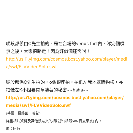
呢段都係由C先生拍的，是在台場的venus fort內，睇完個噴
泉之後，大家搵路走！因為好似個迷宮咁！
http://us.i1.yimg.com/cosmos.bcst.yahoo.com/player/medi
a/swf/FLVVideoSolo.swf
呢段都係C先生拍的，o係銀座拍，拍低左我地既購物樣，亦
拍低左K小姐要買童裝著的秘密~~haha~~
http://us.i1.yimg.com/cosmos.bcst.yahoo.com/player/
media/swf/FLVVideoSolo.swf
(
)
待續：最終回 – 後記
[
>06′
]
詳盡相片資料及其他沒貼文的相片於
相簿
真夏東京
內。
編
：阿乃