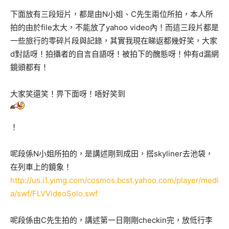
下面放有三段短片，都是由N小姐、C先生兩位所拍，本人所
拍的由於file太大，不能放了yahoo video內！而這三段片都是
一些旅行的零碎片段與記錄，其實我現在睇返都幾好笑，大家
d對話呀！拍攝者的自言自語呀！被拍下的醜態呀！仲有d漏網
鏡頭都有！
大家笑還笑！畀下面呀！唔好笑到
！
呢段係N小姐所拍的，是講述剛到成田，搭skyliner去池袋，
在列車上的鏡象！
http://us.i1.yimg.com/cosmos.bcst.yahoo.com/player/medi
a/swf/FLVVideoSolo.swf
呢段係由C先生拍的，講述第一日剛剛checkin完，放低行李