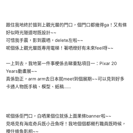
跟住我地終於搵到上觀光層的門口，個門口都幾得ga！又有條
好似時光隧道咁既設計~~
可惜我手震，影到震哂，delete左啦~~
呢個係上觀光層既專用電梯！著哂燈好有未來feel呀~~
一上到去，我地第一件事梗係去睇重點項目一：Pixar 20
Years動畫展~~
真係勁正，arm arm去日本就meet到個展期~~可以見到好多
卡通人物既手稿、模型、紙稿……
呢個係佢門口，白哂果個位就係上面果條banner啦~~
見唔見有海底奇兵既小丑魚呀！我地個個都襯冇職員既時候，
攪住條魚影相~~