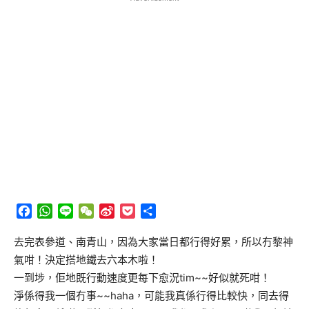
Facebook
WhatsApp
Line
WeChat
Sina
Pocket
分
Weibo
享
去完表參道、南青山，因為大家當日都行得好累，所以冇黎神
氣咁！決定搭地鐵去六本木啦！
一到埗，佢地既行動速度更每下愈況tim~~好似就死咁！
淨係得我一個冇事~~haha，可能我真係行得比較快，同去得