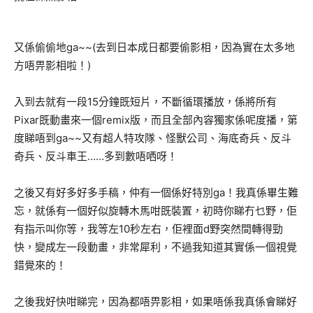
又係偷偷地ga~~(去到日本成日都要偷影相，因為實在太多地
方唔畀影相啦！)
入到去就有一段15分鐘既短片，不斷循環播放，係將所有
Pixar既動畫來一個remix版，而且全部內容獨家係呢度播，第
度睇唔到ga~~又有超人特攻隊、怪獸公司、海底奇兵、反斗
奇兵、反斗車王……多到數唔哂呀！
之後又有好多好多手稿，仲有一個係好特別ga！我真係畢生難
忘，就係有一個好似旋轉木馬咁既裝置，初時你睇冇乜野，佢
有指示叫你等，我等左10秒左右，佢裡面d野突然間轉得勁
快，變成左一段動畫，非常犀利，不過我知道其實係一個視覺
錯覺來的！
之後我好快咁睇完，因為都唔畀影相，如果唔係我真係會睇好