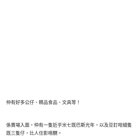
仲有好多公仔、精品食品、文具等！
係賣場入面，仲有一隻近乎米七既巴斯光年，以及豆釘咁細隻
既三隻仔，比人任影唔嬲。