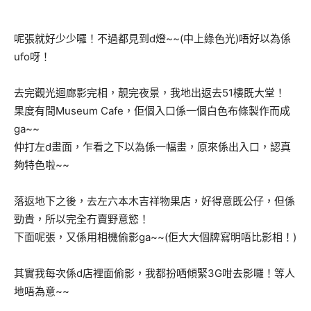
呢張就好少少囉！不過都見到d燈~~(中上綠色光)唔好以為係
ufo呀！
去完觀光迴廊影完相，靚完夜景，我地出返去51樓既大堂！
果度有間Museum Cafe，佢個入口係一個白色布條製作而成
ga~~
仲打左d畫面，乍看之下以為係一幅畫，原來係出入口，認真
夠特色啦~~
落返地下之後，去左六本木吉祥物果店，好得意既公仔，但係
勁貴，所以完全冇賣野意慾！
下面呢張，又係用相機偷影ga~~(佢大大個牌寫明唔比影相！)
其實我每次係d店裡面偷影，我都扮哂傾緊3G咁去影囉！等人
地唔為意~~