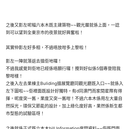
之後又影左呢幅六本木既主建築物~~觀光層就係上面，一諗
到可以望到全東京市的夜景就好興奮啦！
其實仲影左好多相，不過唔放咁多上黎啦！
影左一陣就落返去搵佢地囉！
不過我感覺到佢地已經係唔願行囉！攪到好似係5個專登陪我
黎咁樣！
之後入左去果棟主Buliding搵展覽廳同觀光廳既入口~~就係入
左下圖啦~~佢裡面既設計好獨特，有d同澳門而家間星際有得
揮，呢度突一舊，果度又突一舊咁！不過六本木係用左大量自
然採光，環保又節能的設計，加上綠化度好高，果然係新生都
市型態的試驗區呀！
之後就係正式既六本木hill Information度問資料~~佢既門面