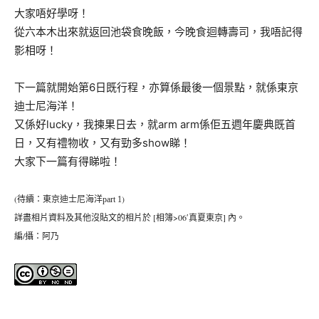
大家唔好學呀！
從六本木出來就返回池袋食晚飯，今晚食迴轉壽司，我唔記得
影相呀！
下一篇就開始第6日既行程，亦算係最後一個景點，就係東京
迪士尼海洋！
又係好lucky，我揀果日去，就arm arm係佢五週年慶典既首
日，又有禮物收，又有勁多show睇！
大家下一篇有得睇啦！
(
)
待續：東京迪士尼海洋part 1
[
>06′
]
詳盡相片資料及其他沒貼文的相片於
相簿
真夏東京
內。
/
編
攝：阿乃