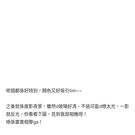
呢個都係好特別，顏色又好吸引tim~~
之後就係度影夜景，雖然d玻璃好清，不過可能d燈太光，一影
就反光，你看看下圖，見到我部相機呀！
唔係靈異相黎ga！