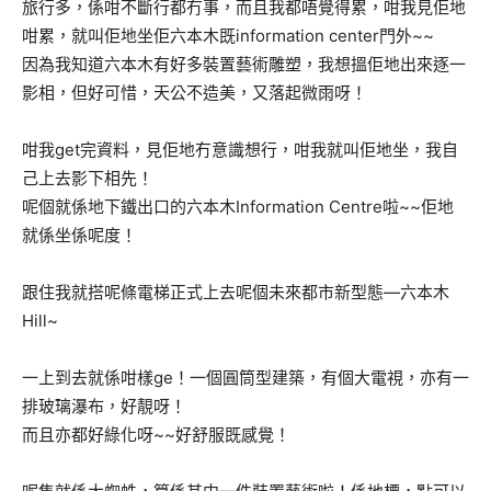
旅行多，係咁不斷行都冇事，而且我都唔覺得累，咁我見佢地
咁累，就叫佢地坐佢六本木既information center門外~~
因為我知道六本木有好多裝置藝術雕塑，我想搵佢地出來逐一
影相，但好可惜，天公不造美，又落起微雨呀！
咁我get完資料，見佢地冇意識想行，咁我就叫佢地坐，我自
己上去影下相先！
呢個就係地下鐵出口的六本木Information Centre啦~~佢地
就係坐係呢度！
跟住我就搭呢條電梯正式上去呢個未來都市新型態—六本木
Hill~
一上到去就係咁樣ge！一個圓筒型建築，有個大電視，亦有一
排玻璃瀑布，好靚呀！
而且亦都好綠化呀~~好舒服既感覺！