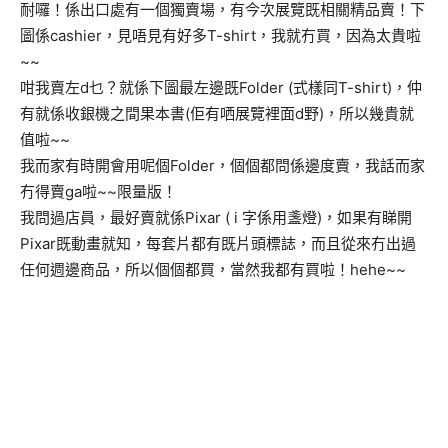
耐囉！係出口處有一個獨賣場，有今次展覽既相關精品賣！下
圖係cashier，見唔見有好多T-shirt，我就冇買，因為太貴啦
~~
咁我賣左d乜？就係下圖最左邊既Folder (式樣同T-shirt)，仲
有就係收銀機之間果本書(佢有哂展覽裡面d野)，所以幾貴就
值啦~~
我而家有時開會用呢個Folder，個個都問係邊度賣，我話而家
冇得賣ga啦~~限量版！
我問過店員，最好賣就係Pixar ( i 字係用盞燈)，如果有睇開
Pixar既動畫就知，每套片都有既片頭標誌，而且從來冇出過
任何週邊商品，所以個個都買，當然我都有買啦！hehe~~