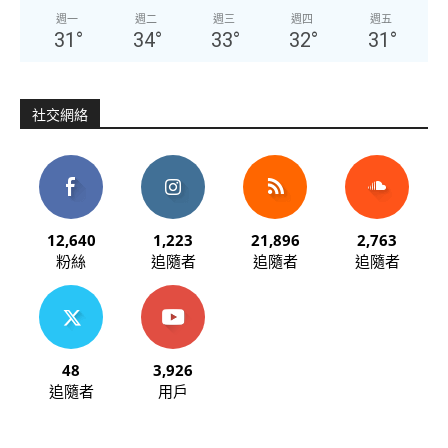
週一
週二
週三
週四
週五
31
°
34
°
33
°
32
°
31
°
社交網絡
12,640
1,223
21,896
2,763
粉絲
追隨者
追隨者
追隨者
48
3,926
追隨者
用戶