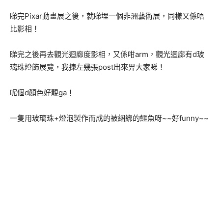
睇完Pixar動畫展之後，就睇埋一個非洲藝術展，同樣又係唔
比影相！
睇完之後再去觀光迴廊度影相，又係咁arm，觀光迴廊有d玻
璃珠燈飾展覽，我揀左幾張post出來畀大家睇！
呢個d顏色好靚ga！
一隻用玻璃珠+燈泡製作而成的被綑綁的鱷魚呀~~好funny~~