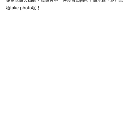
呢隻就係大蜘蛛，算係其中一件裝置藝術啦！係地標，點可以
唔take photo呢！