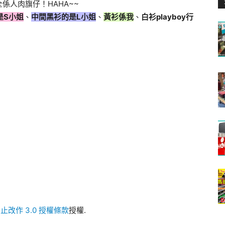
係人肉旗仔！HAHA~~
是S小姐
、
中間黑衫的是L小姐
、
黃衫係我
、
白衫playboy行
止改作 3.0 授權條款
授權.