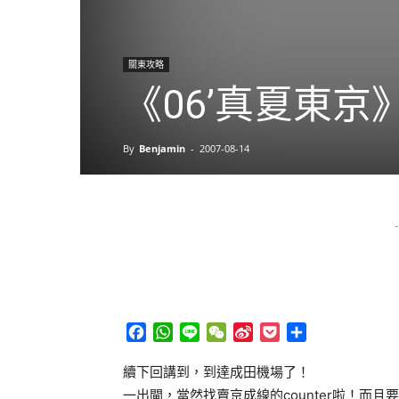
關東攻略
《06’真夏東京》
By
Benjamin
-
2007-08-14
-
Facebook
WhatsApp
Line
WeChat
Sina
Pocket
分
Weibo
享
續下回講到，到達成田機場了！
一出閘，當然找賣京成線的counter啦！而且要找