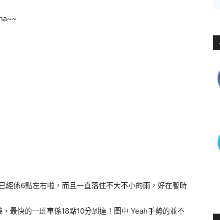
a~~
，果時已經係6點左右啦，而且一直落住不大不小的雨，好在暫時
最快的一班車係18點10分到達！圖中 Yeah手勢的並不