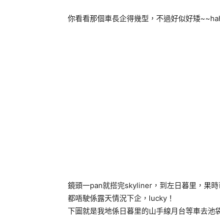
你看看那個車長企得幾型，不過好似好矮~~hah
鏡頭一pan就搭完skyliner，到左日暮里
都唔駛係露天情況下企，lucky！
下圖就是我地係日暮里的山手線月台等車去池袋，