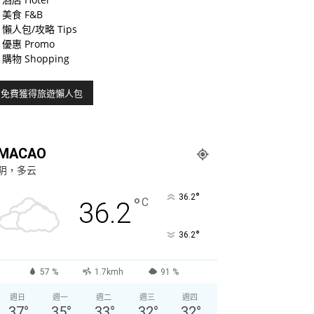
美食 F&B
懶人包/攻略 Tips
優惠 Promo
購物 Shopping
MACAO
阴，多云
°
36.2
°
C
36.2
°
36.2
57 %
1.7kmh
91 %
週日
週一
週二
週三
週四
37
°
35
°
33
°
32
°
32
°