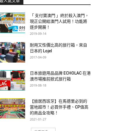
最人氣文章
「 支付寶澳門 」終於殺入澳門，
現正公開給澳門人試用！功能將
逐步開展！
2019-09-14
耐用又性價比高的旅行箱，來自
日本的 Lojel
2017-04-09
日本旅遊用品品牌 ECHOLAC 在港
澳市場推前掀式旅行箱
2019-08-18
【旅居西班牙】在馬德里必到的
當地超市！必買伴手禮、CP值高
的商品全攻略！
2021-01-27