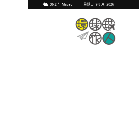
C
36.2
星期日, 9 8 月, 2026
Macao
環
球
旅
人