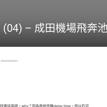
(04) – 成田機場飛奔
 Advertisement -
電話亭呀，why？因為我地班機delay time，所以冇可