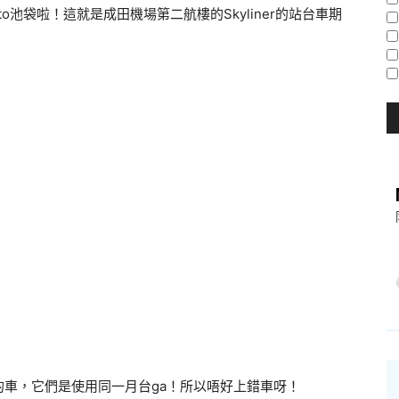
o池袋啦！這就是成田機場第二航樓的Skyliner的站台車期
車，它們是使用同一月台ga！所以唔好上錯車呀！