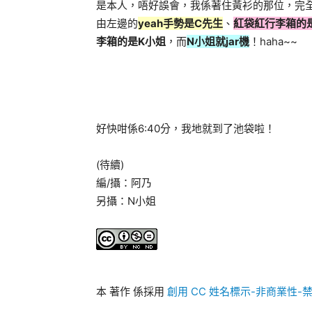
是本人，唔好誤會，我係著住黃衫的那位，完全
由左邊的
yeah手勢是C先生
、
紅袋紅行李箱的
李箱的是K小姐
，而
N小姐就jar機
！haha~~
好快咁係6:40分，我地就到了池袋啦！
(待續)
編/攝：阿乃
另攝：N小姐
本
著作
係採用
創用 CC 姓名標示-非商業性-禁