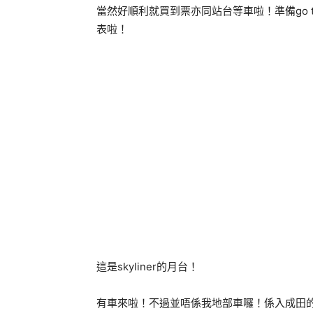
當然好順利就買到票亦同站台等車啦！準備go t
表啦！
這是skyliner的月台！
有車來啦！不過並唔係我地部車囉！係入成田的