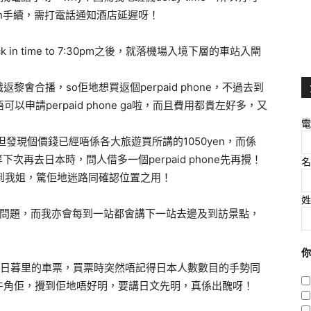
ck in手續，需打電話通知酒店延遲呀！
 in time to 7:30pm之後，就落機場入境下層的車站入閘
會合播，so佢地想買返個perpaid phone，不過去到
唔可以申請perpaid phone ga啦，而且費用都貴左好多，又
電
，但發現個價錢已經唔係各大旅遊買所講的1050yen，而係
下次再去日本時，問人借多一個perpaid phone先再攪！
名
到我姐，驚佢地迷路同確認位置之用！
姓
的問題，而我亦會每到一站都會講下一站去邊及到訪景點，
你
買去日暮里的車票，買票時突然唔記得日本人數數目的手勢同
牛角佢，攪到佢地唔好明，要講日文先明，真係出醜呀！