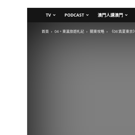
TV
PODCAST
澳門人講澳門
首頁
04。東瀛旅遊札記
關東攻略
《06’真夏東京》