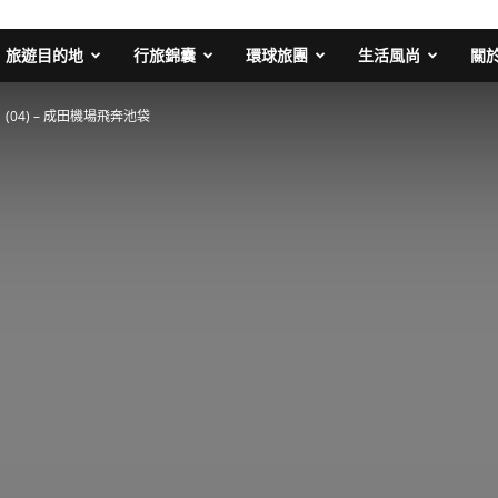
旅遊目的地
行旅錦囊
環球旅團
生活風尚
關
(04) – 成田機場飛奔池袋