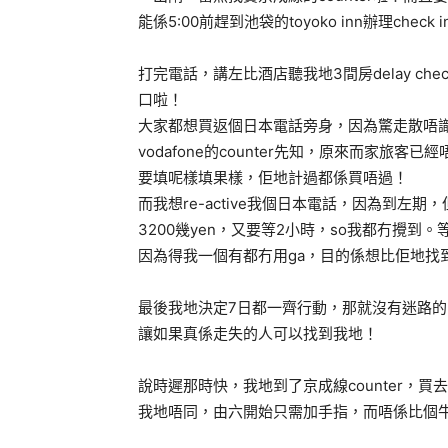
能係5:00前趕到池袋的toyoko inn辦理che
打完電話，講左比酒店聽我地3間房delay check
口啦！
大家都想買返個日本電話旁身，因為驚走散唔識返黎
vodafone的counter先知，原來而家旅客已經
要填呢樣填果樣，佢地計過都係買唔過！
而我想re-active我個日本電話，因為到左期
3200幾yen，又要等2小時，so我都冇攪到。等
因為得我一個有都冇用ga，目的係想比佢地找
最後我地決定7日都一齊行動，那就沒有迷路
讓如果真係走失的人可以找到我地！
說時遲那時快，我地到了京成線counter，
我地唔同，由六開始只需加手指，而唔係比個