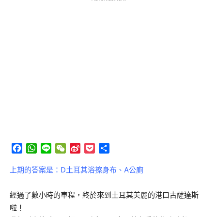
Facebook
WhatsApp
Line
WeChat
Sina
Pocket
分
Weibo
享
上期的答案是：D土耳其浴擦身布、A公廁
經過了數小時的車程，終於來到土耳其美麗的港口古薩達斯
啦！