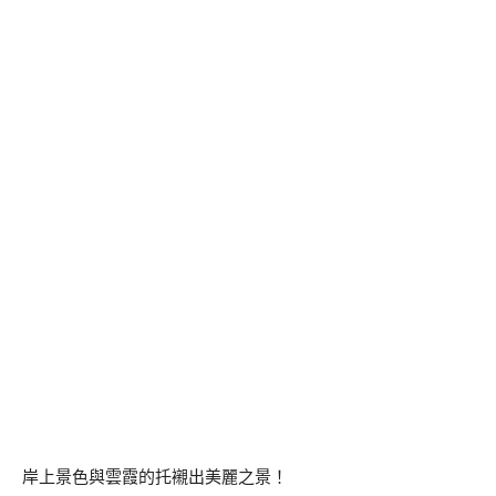
岸上景色與雲霞的托襯出美麗之景！