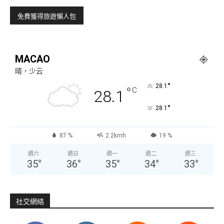
MACAO
晴，少云
°
28.1
°
C
28.1
°
28.1
87 %
2.2kmh
19 %
週六
週日
週一
週二
週三
35
°
36
°
35
°
34
°
33
°
社交網絡