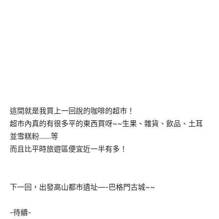
這間就是我買上一回說的咖啡的超市！
超市內真的有很多平的東西買呀~~生果、雜貨、飲品、土耳
並雪糕粉……等
而且比平時旅遊區便宜近一半有多！
下一回，出發高山都市遺址—-巴格門古城~~
-待續-