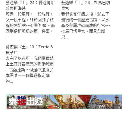
藝遊樂『土』24：暢遊博斯
藝遊樂『土』26：杜馬巴切
普魯斯海峽
皇宮
經過一段車程，一段船程，
我們食完午飯之後，就去了
又一段車程，終於回到了旅
最後的一個歷史古蹟，以水
程的開始點---伊斯坦堡。而
晶及華麗堆砌而成的行宮---
回到伊斯坦堡的第一件事，
杜馬巴切皇宮。而且全團
…
只…
藝遊樂『土』19：Zerde &
皮革店
去完了以弗所，我們準備踏
上土耳其最漂亮的海港城市-
--古薩達斯。但途中加插了
本團唯一一個導遊指定購
物…