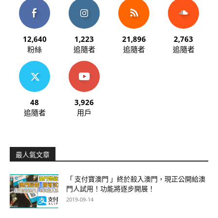
12,640
1,223
21,896
2,763
粉絲
追隨者
追隨者
追隨者
48
3,926
追隨者
用戶
最人氣文章
「 支付寶澳門 」終於殺入澳門，現正公開給澳
門人試用！功能將逐步開展！
2019-09-14