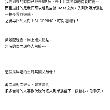
我們到來的時間已經是5點多，是土耳其冬季的傍晚時份~~
而且最好的是我們可以趕及店鋪Close之前，先到海港岸邊拍
一拍夜景與遊輪，
之後再回到大街上SHOPPING，時間剛剛好！
美景配晚霞，岸上燈火點點，
當時的畫面讓各人陶醉~~
這個是岸邊的土耳其國父雕像！
海岸與對岸燈火，非常漂亮！
很多當地的人喜歡傍晚時候來到岸邊坐下，談談心，聊聊天。