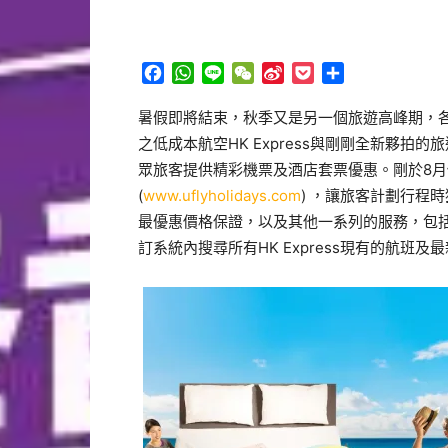
Facebook
WhatsApp
Line
WeChat
Sina
Pocket
分
Weibo
享
暑假即將結束，秋季又是另一個旅遊高峰期，
之低成本航空HK Express與剛剛全新夥拍的旅
眾旅客提供精彩機票及酒店套票優惠。剛於8月份與HK 
(
www.uflyholidays.com
) ，讓旅客計劃行程時獲
最優惠價格保證，以及其他一系列的服務，包括汽車
訂系統內搜尋所有HK Express現有的航班