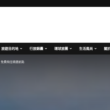
旅遊目的地
行旅錦囊
環球旅團
生活風尚
關
days 免費飛往精選航點