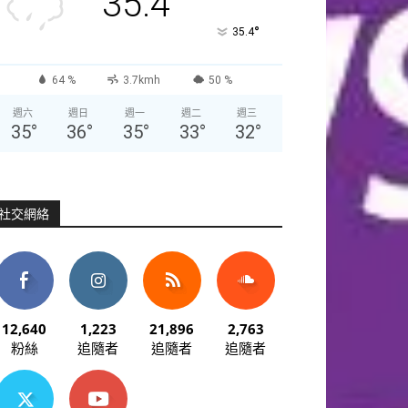
35.4
°
35.4
64 %
3.7kmh
50 %
週六
週日
週一
週二
週三
35
°
36
°
35
°
33
°
32
°
社交網絡
12,640
1,223
21,896
2,763
粉絲
追隨者
追隨者
追隨者