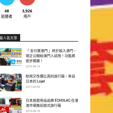
48
3,926
追隨者
用戶
最人氣文章
「 支付寶澳門 」終於殺入澳門，
現正公開給澳門人試用！功能將
逐步開展！
2019-09-14
耐用又性價比高的旅行箱，來自
日本的 Lojel
2017-04-09
日本旅遊用品品牌 ECHOLAC 在港
澳市場推前掀式旅行箱
2019-08-18