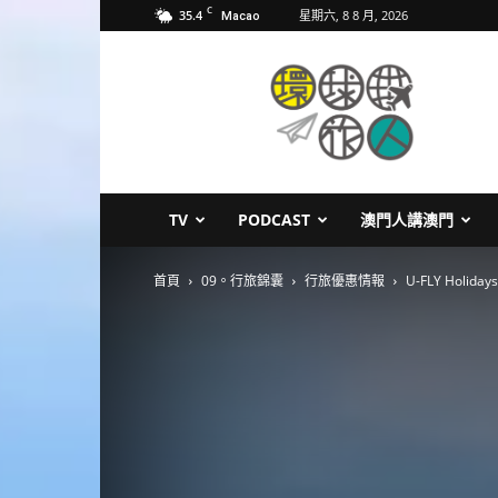
C
35.4
星期六, 8 8 月, 2026
Macao
環
球
旅
人
TV
PODCAST
澳門人講澳門
首頁
09。行旅錦囊
行旅優惠情報
U-FLY Holi