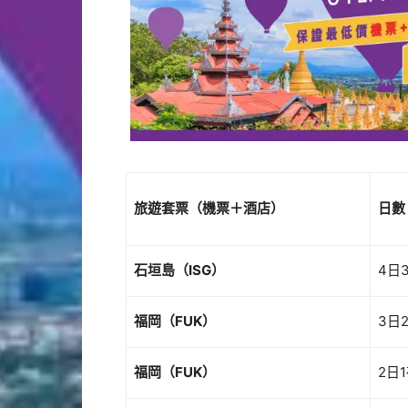
旅遊套票（機票＋酒店）
日數
石垣島（
ISG
）
4日
福岡（
FUK
）
3日
福岡（
FUK
）
2日