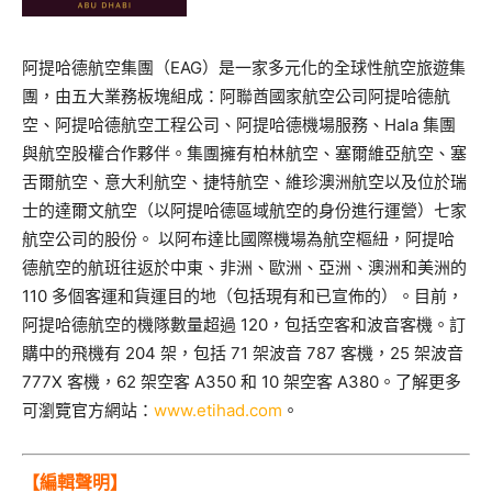
阿提哈德航空集團（EAG）是一家多元化的全球性航空旅遊集
團，由五大業務板塊組成：阿聯酋國家航空公司阿提哈德航
空、阿提哈德航空工程公司、阿提哈德機場服務、Hala 集團
與航空股權合作夥伴。集團擁有柏林航空、塞爾維亞航空、塞
舌爾航空、意大利航空、捷特航空、維珍澳洲航空以及位於瑞
士的達爾文航空（以阿提哈德區域航空的身份進行運營）七家
航空公司的股份。 以阿布達比國際機場為航空樞紐，阿提哈
德航空的航班往返於中東、非洲、歐洲、亞洲、澳洲和美洲的
110 多個客運和貨運目的地（包括現有和已宣佈的）。目前，
阿提哈德航空的機隊數量超過 120，包括空客和波音客機。訂
購中的飛機有 204 架，包括 71 架波音 787 客機，25 架波音
777X 客機，62 架空客 A350 和 10 架空客 A380。了解更多
可瀏覽官方網站：
www.etihad.com
。
【編輯聲明】