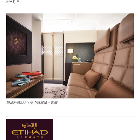
座椅。
阿提哈德A380 空中官邸艙－客廳