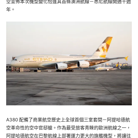
空宣佈本次機型變化恰逢其首條澳洲航線－悉尼航線開通十週
年。
A380 配備了商業航空歷史上全球首個三室套間－阿提哈德航
空革命性的空中官邸艙。作為最受旅客青睞的歐洲航線之一，
阿提哈德航空在巴黎航線上部署運力更大的旗艦機型，將讓往