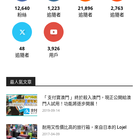
12,640
1,223
21,896
2,763
粉絲
追隨者
追隨者
追隨者
48
3,926
追隨者
用戶
最人氣文章
「 支付寶澳門 」終於殺入澳門，現正公開給澳
門人試用！功能將逐步開展！
2019-09-14
耐用又性價比高的旅行箱，來自日本的 Lojel
2017-04-09