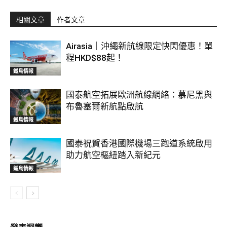
相關文章
作者文章
Airasia｜沖繩新航線限定快閃優惠！單
程HKD$88起！
鐵鳥情報
國泰航空拓展歐洲航線網絡：慕尼黑與
布魯塞爾新航點啟航
鐵鳥情報
國泰祝賀香港國際機場三跑道系統啟用
助力航空樞紐踏入新紀元
鐵鳥情報