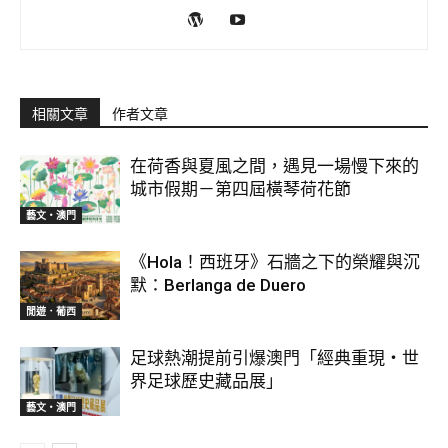
相關文章
作者文章
在荷香與夏風之間，遇見一場慢下來的
城市假期－第四屆橫琴荷花節
藝文‧澳門
《Hola！西班牙》石牆之下的榮耀與沉
默：Berlanga de Duero
閒遊．葡西
足球熱潮提前引爆澳門「經典重現・世
界足球歷史藏品展」
藝文‧澳門