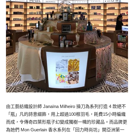
由工藝紡織設計師 Janaïna Milheiro 操
刀為系列打造 4 款絕不
「瓶」凡的詩意綴飾，用上超過100根羽毛
，耗費15小時編織
而成，令傳奇四葉形瓶子幻變成獨樹一幟的珍
藏品。
而品牌更
為她們 Mon Guerlain 香水系列在「回力時尚坊」開亞洲第一