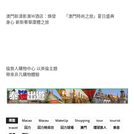
澳門新濠影滙W酒店：煥發
「澳門時尚之旅」夏日盛典
身心 嶄新奢華康體之旅
倫敦人購物中心 以英倫主題
帶來非凡購物體驗
標籤
Macao
Macau
MakeUp
Shopping
tour
tourist
travel
回力
回力時尚坊
回力球場
澳門
環球旅人
美容