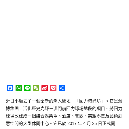
Facebook
WhatsApp
Line
WeChat
Sina
Pocket
分
Weibo
享
近日小編去了一個全新的潮人聖地－「回力時尚坊」。它是澳
博集團，活化歷史光輝－澳門前回力球場地段的項目。將回力
球場改建成一個結合娛樂場、酒店、餐飲、美
妝零售及藝術創
意空間的大型休閒中心。它已於 2017 年 4 月 25 日正
式開