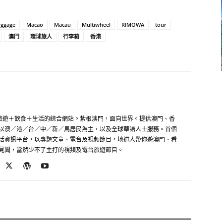
uggage
Macao
Macau
Multiwheel
RIMOWA
tour
澳門
環球旅人
行李箱
香港
》是一個旅遊＋飲食＋生活的綜合網站。紮根澳門，面向世界。提供澳門、香
以澳／港／台／中／新／馬居民為主，以及全球華語人士服務。首個
活資訊平台，以專題文章、電台及視頻節目，地道人帶你遊澳門、看
見聞，當然少不了主打的視頻及電台旅遊節目。