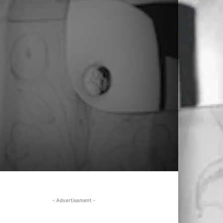
！
- Advertisement -