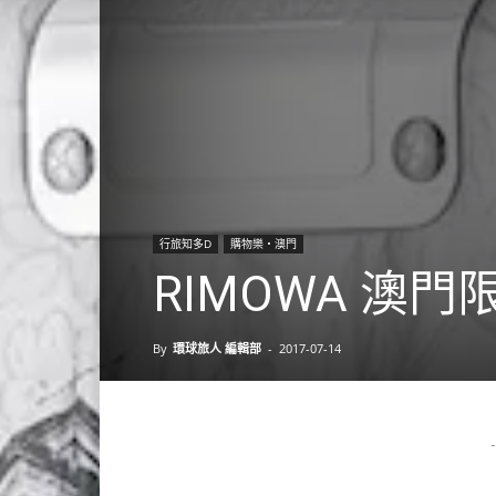
行旅知多D
購物樂‧澳門
RIMOWA 澳
By
環球旅人 編輯部
-
2017-07-14
-