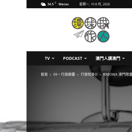
C
34.5
星期一, 10 8 月, 2026
Macao
環
球
旅
人
TV
PODCAST
澳門人講澳門
首頁
09。行旅錦囊
行旅知多D
RIMOWA 澳門