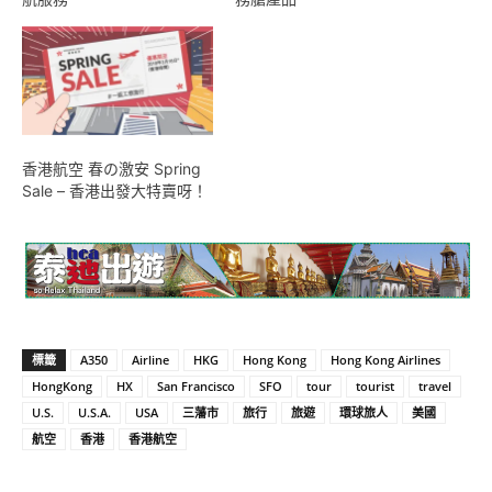
香港航空 春の激安 Spring
Sale – 香港出發大特賣呀！
標籤
A350
Airline
HKG
Hong Kong
Hong Kong Airlines
HongKong
HX
San Francisco
SFO
tour
tourist
travel
U.S.
U.S.A.
USA
三藩市
旅行
旅遊
環球旅人
美國
航空
香港
香港航空