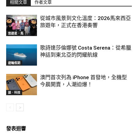
相關文章
作者文章
從城市風景到文化溫度：2026馬來西亞
旅遊年，正式在香港奏響
悠遊星．馬
歌詩達莎倫娜號 Costa Serena：從希臘
神話到東北亞的閃耀航線
遊輪假期
澳門首次列為 iPhone 首發地，全機型
今晨開賣，人潮迫爆！
談．科技
發表迴響