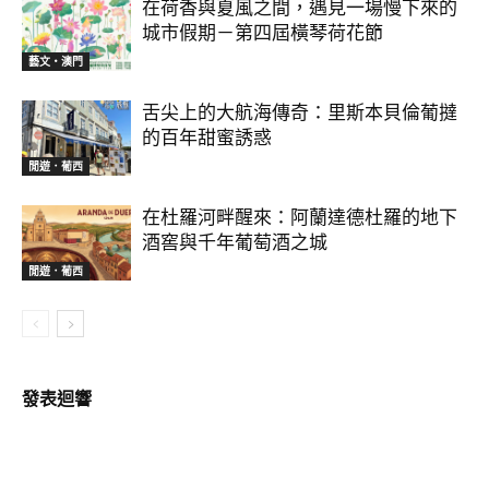
在荷香與夏風之間，遇見一場慢下來的
城市假期－第四屆橫琴荷花節
藝文‧澳門
舌尖上的大航海傳奇：里斯本貝倫葡撻
的百年甜蜜誘惑
閒遊．葡西
在杜羅河畔醒來：阿蘭達德杜羅的地下
酒窖與千年葡萄酒之城
閒遊．葡西
發表迴響