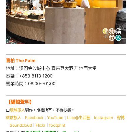
喜柏 The Palm
地址：澳門金沙城中心 喜來登大酒店 地面大堂
電話：+853 8113 1200
營業時間：08:00～01:00
【編輯聲明】
由
環球旅人
製作，版權所有，不得抄襲。
環球旅人
｜
Facebook
｜
YouTube
｜
Line@生活圈
｜
Instagram
｜
微博
｜
Soundcloud
｜
Flickr
｜
footprint