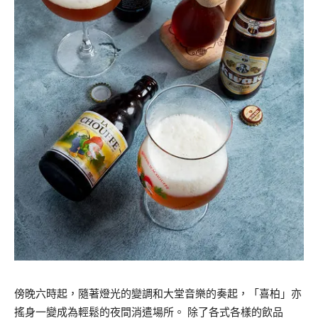
傍晚六時起，隨著燈光的變調和大堂音樂的奏起，「喜柏」亦
搖身一變成為輕鬆的夜間消遣場所。 除了各式各樣的飲品