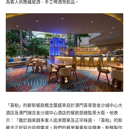
為客人供應雞尾酒、手工啤酒等飲品。
「喜柏」的嶄新餐飲概念靈感來自於澳門喜來登金沙城中心大
酒店及澳門瑞吉金沙城中心酒店的餐飲部總監景大衛，他表
示：「鑑於越來越多客人追求簡單及正宗味道，『喜柏』的新
概念正好迎合這個需求。我們的餐單著重有益健康、新鮮製作