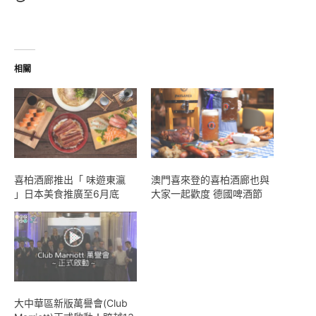
在
載
入...
相關
喜柏酒廊推出「 味遊東瀛
澳門喜來登的喜柏酒廊也與
」日本美食推廣至6月底
大家一起歡度 德國啤酒節
大中華區新版萬譽會(Club