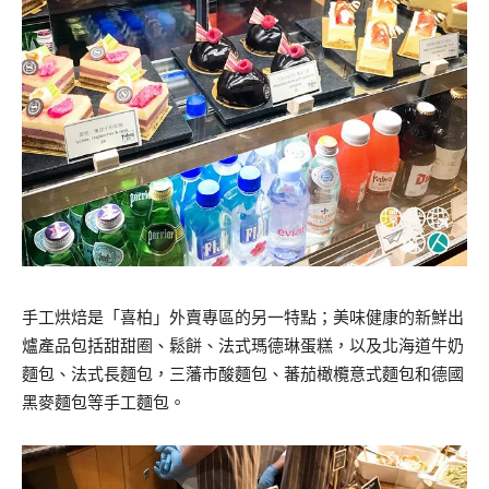
手工烘焙是「喜柏」外賣專區的另一特點；美味健康的新鮮出
爐產品包括甜甜圈、鬆餅、法式瑪德琳蛋糕，以及北海道牛奶
麵包、法式長麵包，三藩市酸麵包、蕃茄橄欖意式麵包和德國
黑麥麵包等手工麵包。