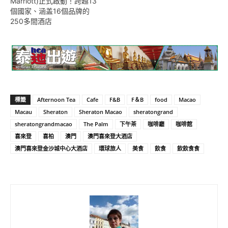
Marriott)正式啟動！跨越13
個國家、涵盖16個品牌的
250多間酒店
標籤
Afternoon Tea
Cafe
F&B
F＆B
food
Macao
Macau
Sheraton
Sheraton Macao
sheratongrand
sheratongrandmacao
The Palm
下午茶
咖啡廳
咖啡館
喜來登
喜柏
澳門
澳門喜來登大酒店
澳門喜來登金沙城中心大酒店
環球旅人
美食
飲食
飲飲食食