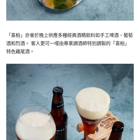
「喜柏」亦會於晚上供應多種經典酒精飲料如手工啤酒、葡萄
酒和烈酒。 客人更可一嚐由專業調酒師特別調製的「喜柏」
特色雞尾酒。