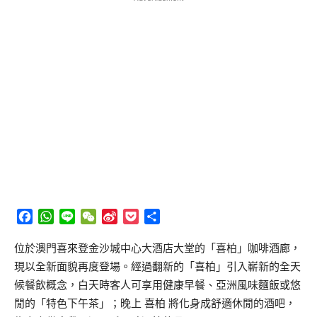
Facebook
WhatsApp
Line
WeChat
Sina
Pocket
分
Weibo
享
位於澳門喜來登金沙城中心大酒店大堂的「喜柏」咖啡酒廊，
現以全新面貌再度登場。經過翻新的「喜柏」引入嶄新的全天
候餐飲概念，白天時客人可享用健康早餐、亞洲風味麵飯或悠
閒的「特色下午茶」；晚上 喜柏 將化身成舒適休閒的酒吧，