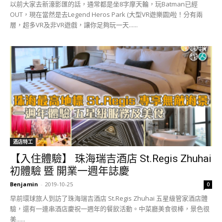
以前大家去新濠影匯的話，通常都是坐8字摩天輪，玩Batman已經
OUT，現在當然是去Legend Heros Park (大型VR遊樂園)啦！分有兩
層，超多VR及非VR遊戲，讓你足夠玩一天......
酒店特工
【入住體驗】 珠海瑞吉酒店 St.Regis Zhuhai
初體驗 暨 開業一週年誌慶
Benjamin
-
2019-10-25
0
早前環球旅人到訪了珠海瑞吉酒店 St.Regis Zhuhai 五星級管家酒店體
驗，還有一連串酒店慶祝一週年的餐飲活動。中菜廳美食很棒，景色很
美......