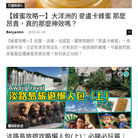
行旅知多D
【蜂蜜攻略一】大洋洲的 麥盧卡蜂蜜 那麼
昂貴，真的那麼神效嗎？
Benjamin
-
2020-02-26
0
【蜂蜜攻略一】抗菌、消毒、治感冒、腸胃問題的「麥盧卡蜂蜜」。來
自南半球，它近年來非常出名，也有別於一般普通的蜂蜜，今篇我們就
來看看這種蜂蜜昂貴在哪？有何真正功效？
關西趴趴走
淡路島旅遊攻略懶人包(上)：必睇必玩篇｜