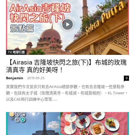
TV.地球行旅
【Airasia 吉隆坡快閃之旅(下)】布城的玫瑰
清真寺 真的好美呀！
Benjamin
-
2019-09-25
0
其實我們今次並非只有去AirAsia總部參觀，也有去吉隆坡一些景點參
觀，包括有太子城（玫瑰清真寺、布城湖、布城首相府）、KL Tower，
以及CAE飛行訓練中心等等......