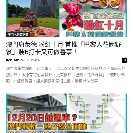
澳門人講飲講食
澳門康萊德 粉紅十月 首推「巴黎人花園野
餐」裝B打卡又可做善事！
Benjamin
-
2019-09-19
0
澳門康萊德粉紅十月又來了！今年除了朝中菜廳有粉紅點心，奧旋有特
別甜點，水療有特惠套餐外，更首推於「巴黎人花園野餐」，裝B打卡
呃Like都沒難度，讓人羨慕妒忌恨之餘，還可以做善事......