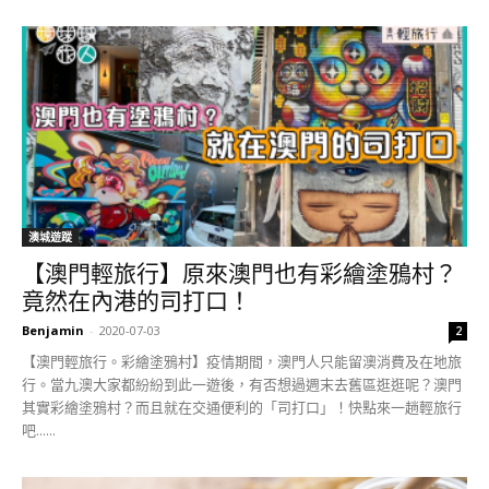
澳城遊蹤
【澳門輕旅行】原來澳門也有彩繪塗鴉村？
竟然在內港的司打口！
Benjamin
-
2020-07-03
2
【澳門輕旅行。彩繪塗鴉村】疫情期間，澳門人只能留澳消費及在地旅
行。當九澳大家都紛紛到此一遊後，有否想過週末去舊區逛逛呢？澳門
其實彩繪塗鴉村？而且就在交通便利的「司打口」！快點來一趟輕旅行
吧......