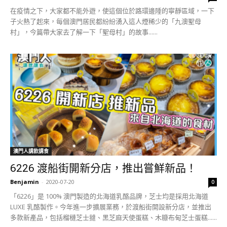
在疫情之下，大家都不能外遊，使這個位於路環邊陲的寧靜區域，一下
子火熱了起來，每個澳門居民都紛紛湧入這人煙稀少的「九澳聖母
村」，今篇帶大家去了解一下「聖母村」的故事......
澳門人講飲講食
6226 渡船街開新分店，推出嘗鮮新品！
Benjamin
-
2020-07-20
0
「6226」是 100% 澳門製造的北海道乳酪品牌，芝士均是採用北海道
LUXE 乳酪製作。今年進一步擴展業務，於渡船街開設新分店，並推出
多款新產品，包括榴槤芝士撻、黑芝麻天使蛋糕、木糠布甸芝士蛋糕......