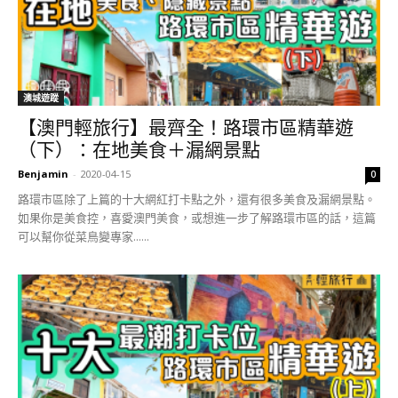
澳城遊蹤
【澳門輕旅行】最齊全！路環市區精華遊
（下）：在地美食＋漏網景點
Benjamin
-
2020-04-15
0
路環市區除了上篇的十大網紅打卡點之外，還有很多美食及漏網景點。
如果你是美食控，喜愛澳門美食，或想進一步了解路環市區的話，這篇
可以幫你從菜鳥變專家......