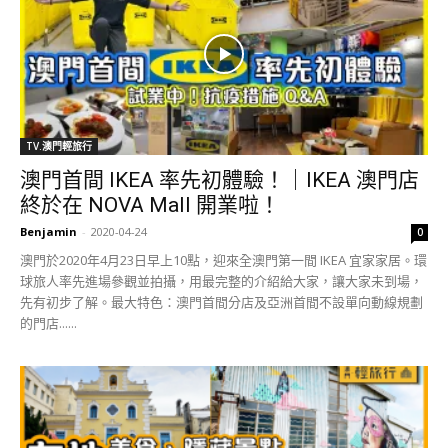
TV.澳門輕旅行
澳門首間 IKEA 率先初體驗！｜IKEA 澳門店
終於在 NOVA Mall 開業啦！
Benjamin
-
2020-04-24
0
澳門於2020年4月23日早上10點，迎來全澳門第一間 IKEA 宜家家居。環
球旅人率先進場參觀並拍攝，用最完整的介紹給大家，讓大家未到場，
先有初步了解。最大特色：澳門首間分店及亞洲首間不設單向動線規劃
的門店......