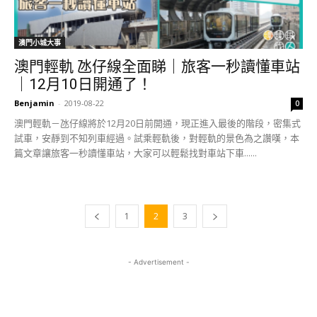
澳門小城大事
澳門輕軌 氹仔線全面睇｜旅客一秒讀懂車站
｜12月10日開通了！
Benjamin
-
2019-08-22
0
澳門輕軌－氹仔線將於12月20日前開通，現正進入最後的階段，密集式
試車，安靜到不知列車經過。試乘輕軌後，對輕軌的景色為之讚嘆，本
篇文章讓旅客一秒讀懂車站，大家可以輕鬆找對車站下車......
1
2
3
- Advertisement -