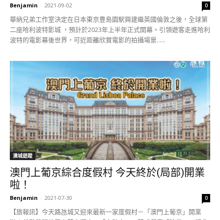
Benjamin
-
2021-09-02
0
華納兄弟工作室決定在日本東京豊島園駅興建繼英國倫敦之後，全球第
二座哈利波特影城 ，預計於2023年上半年正式開幕。引領遊客走進哈利
波特的電影幕後世界，可近距離欣賞電影的拍攝場景......
澳城遊蹤
澳門上葡京綜合度假村 今天終於(局部)開業
啦！
Benjamin
-
2021-07-30
0
【旅報訊】今天路氹城又迎來最新一家度假村－「澳門上葡京」開業