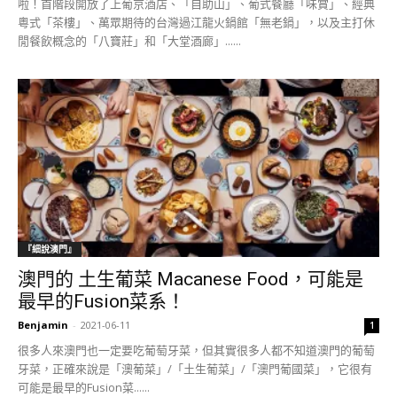
啦！首階段開放了上葡京酒店、「自助山」、葡式餐廳「味賞」、經典
粵式「茶樓」、萬眾期待的台灣過江龍火鍋館「無老鍋」，以及主打休
閒餐飲概念的「八寶莊」和「大堂酒廊」......
『細說澳門』
澳門的 土生葡菜 Macanese Food，可能是
最早的Fusion菜系！
Benjamin
-
2021-06-11
1
很多人來澳門也一定要吃葡萄牙菜，但其實很多人都不知道澳門的葡萄
牙菜，正確來說是「澳葡菜」/「土生葡菜」/「澳門葡國菜」，它很有
可能是最早的Fusion菜......