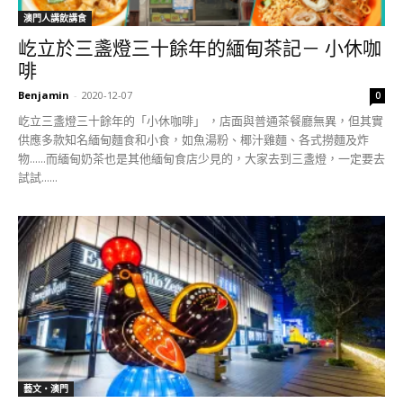
澳門人講飲講食
屹立於三盞燈三十餘年的緬甸茶記－ 小休咖
啡
Benjamin
-
2020-12-07
0
屹立三盞燈三十餘年的「小休咖啡」 ，店面與普通茶餐廳無異，但其實
供應多款知名緬甸麵食和小食，如魚湯粉、椰汁雞麵、各式撈麵及炸
物......而緬甸奶茶也是其他緬甸食店少見的，大家去到三盞燈，一定要去
試試......
藝文‧澳門