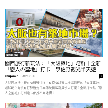
關西趴趴走
關西旅行新玩法：「大阪築地」嚐鮮｜全新
「戀人の聖地」打卡｜泉佐野觀光半天遊
Benjamin
-
2019-09-30
0
去關西旅行，現在有新玩法啦！有沒有試過去機場附近的「大阪築地」
嚐鮮呢？有沒有打算遊走日本傳統街區寫攝沒人打擾？全新打卡點「戀
人之聖地」打到連IG都找不到地標？