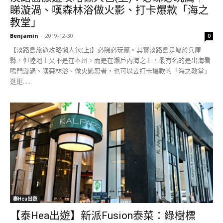
睇漩渦、嘆森林浴做火影、打卡爆款「海之
教堂」
Benjamin
-
2019-12-30
0
【淡路島旅遊攻略懶人包(上)】必睇必玩篇。其實淡路島是屬於兵庫
縣，但陸地上又不是在本州，而是在瀨戶內海之上，最有名的是出海看
鳴門漩渦、嘆森林浴、做火影忍者，也可以去打卡爆款的「海之教堂」
逛逛......
泰Hea出遊
【泰Hea出遊】新派Fusion泰菜：綠樹標