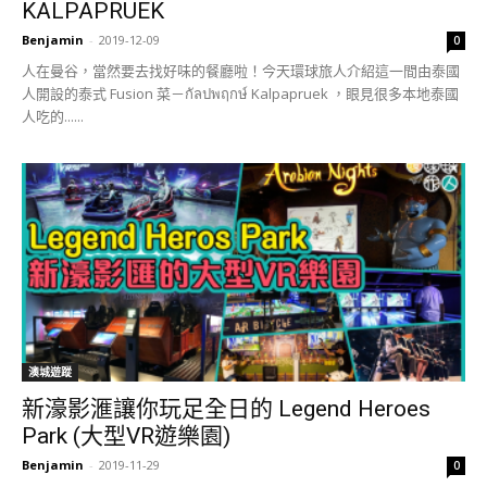
KALPAPRUEK
Benjamin
-
2019-12-09
0
人在曼谷，當然要去找好味的餐廳啦！今天環球旅人介紹這一間由泰國
人開設的泰式 Fusion 菜－กัลปพฤกษ์ Kalpapruek ，眼見很多本地泰國
人吃的......
澳城遊蹤
新濠影滙讓你玩足全日的 Legend Heroes
Park (大型VR遊樂園)
Benjamin
-
2019-11-29
0