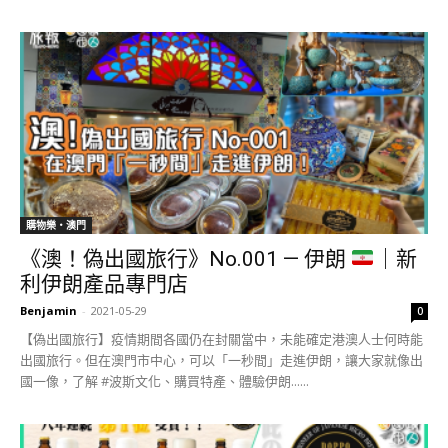
購物樂‧澳門
《澳！偽出國旅行》No.001 — 伊朗
｜新
利伊朗產品專門店
Benjamin
-
2021-05-29
0
【偽出國旅行】疫情期間各國仍在封關當中，未能確定港澳人士何時能
出國旅行。但在澳門市中心，可以「一秒間」走進伊朗，讓大家就像出
國一像，了解 #波斯文化、購買特產、體驗伊朗......