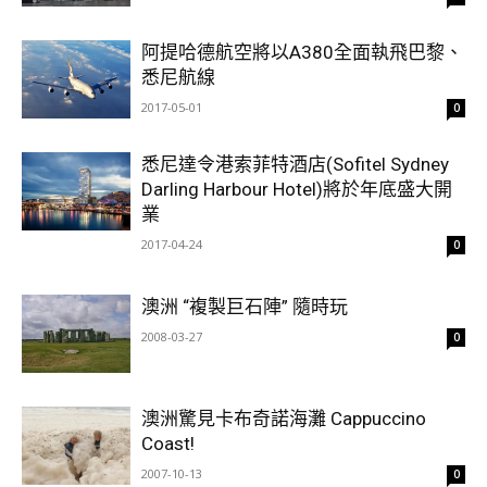
阿提哈德航空將以A380全面執飛巴黎、
悉尼航線
2017-05-01
0
悉尼達令港索菲特酒店(Sofitel Sydney
Darling Harbour Hotel)將於年底盛大開
業
2017-04-24
0
澳洲 “複製巨石陣” 隨時玩
2008-03-27
0
澳洲驚見卡布奇諾海灘 Cappuccino
Coast!
2007-10-13
0