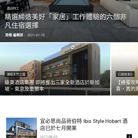
酒店特工
精選締造美好「家居」工作體驗的六個非
凡住宿選擇
旅報 編輯部
-
2021-01-19
澳紐天然之國
行旅知多D
遠東酒店集團 即將推出三家全新酒店於新加
【蜂蜜攻
坡、東京及墨爾本
貴，真的
宜必思尚品荷伯特 Ibis Style Hobart 酒
店已於七月開業
2017-08-05
0