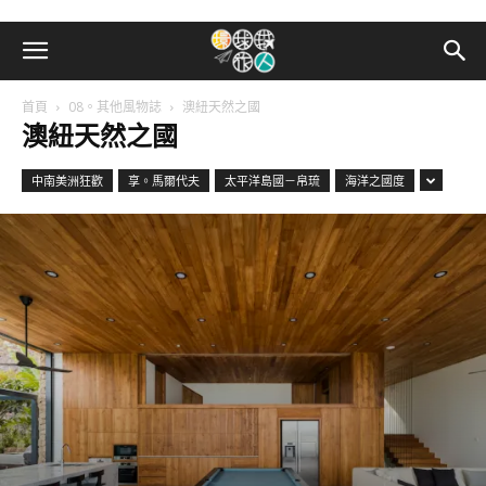
首頁
08。其他風物誌
澳紐天然之國
澳紐天然之國
中南美洲狂歡
享。馬爾代夫
太平洋島國－帛琉
海洋之國度