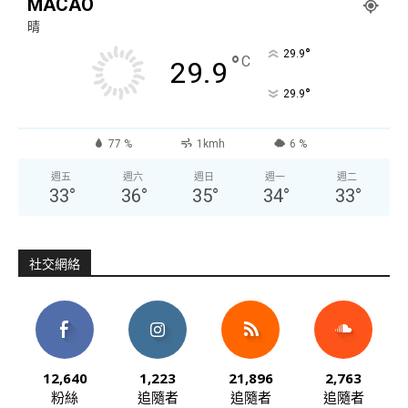
MACAO
晴
°
29.9
°
C
29.9
°
29.9
77 %
1kmh
6 %
週五
週六
週日
週一
週二
33
°
36
°
35
°
34
°
33
°
社交網絡
12,640
1,223
21,896
2,763
粉絲
追隨者
追隨者
追隨者