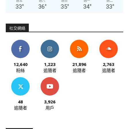
週五
週六
週日
週一
週二
33
°
36
°
35
°
34
°
33
°
社交網絡
12,640
1,223
21,896
2,763
粉絲
追隨者
追隨者
追隨者
48
3,926
追隨者
用戶