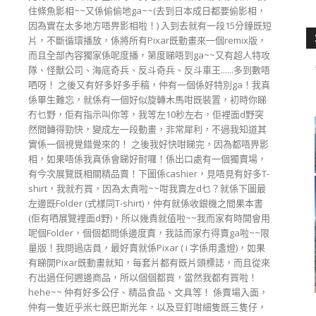
住條魚影相~~又係偷偷地ga~~(去到日本成日都要偷影相，
因為實在太多地方唔畀影相啦！) 入到去就有一段15分鐘既短
片，不斷循環播放，係將所有Pixar既動畫來一個remix版，
而且全部內容獨家係呢度播，第度睇唔到ga~~又有超人特攻
隊、怪獸公司、海底奇兵、反斗奇兵、反斗車王......多到數唔
哂呀！ 之後又有好多好多手稿，仲有一個係好特別ga！我真
係畢生難忘，就係有一個好似旋轉木馬咁既裝置，初時你睇
冇乜野，佢有指示叫你等，我等左10秒左右，佢裡面d野突
然間轉得勁快，變成左一段動畫，非常犀利，不過我知道其
實係一個視覺錯覺來的！ 之後我好快咁睇完，因為都唔畀影
相，如果唔係我真係會睇好耐囉！係出口處有一個獨賣場，
有今次展覽既相關精品賣！下圖係cashier，見唔見有好多T-
shirt，我就冇買，因為太貴啦~~咁我賣左d乜？就係下圖最
左邊既Folder (式樣同T-shirt)，仲有就係收銀機之間果本書
(佢有哂展覽裡面d野)，所以幾貴就值啦~~我而家有時開會用
呢個Folder，個個都問係邊度賣，我話而家冇得賣ga啦~~限
量版！我問過店員，最好賣就係Pixar ( i 字係用盞燈)，如果
有睇開Pixar既動畫就知，每套片都有既片頭標誌，而且從來
冇出過任何週邊商品，所以個個都買，當然我都有買啦！
hehe~~ 仲有好多公仔、精品食品、文具等！ 係賣場入面，
仲有一隻近乎米七既巴斯光年，以及豆釘咁細隻既三隻仔，