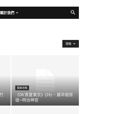
關於我們
隨機
關東攻略
~竹
《06’真夏東京》(26) – 晨早遊原
宿~明治神宮