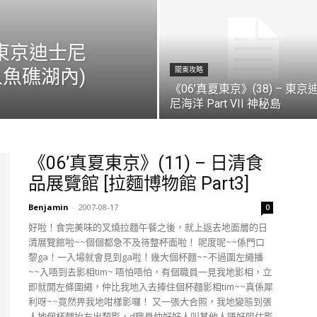
– 東京迪士尼
美人魚礁湖內)
關東攻略
《06’真夏東京》(38) – 東京
尼海洋 Part VII 神秘島
《06’真夏東京》(11) – 日清食
品展覽館 [拉麵博物館 Part3]
Benjamin
-
2007-08-17
0
好啦！食完美味的叉燒拉麵午餐之後，就上返去地面層的日
清展覽館啦~~個個都急不及待整杯面啦！ 呢度呢~~係門口
黎ga！一入場就會見到ga啦！幾大個杯麵~~不過圍左繩播
~~入唔到去影相tim~ 唔怕唔怕，有個職員一見我地影相，立
即就開左條圍繩，仲比我地入去捧住個杯麵影相tim~~真係犀
利呀~~竟然畀我地咁樣影囉！ 又一張大合照，我地變態到張
人地個杯麵抬左出黎影，d職員仲好好人叫其他人唔好阻住影