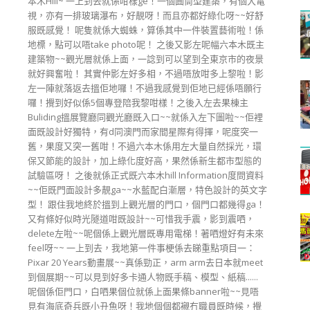
本木Hill~ 一上到去就係咁樣ge！一個圓筒型建築，有個大電
視，亦有一排玻璃瀑布，好靚呀！而且亦都好綠化呀~~好舒
服既感覺！ 呢隻就係大蜘蛛，算係其中一件裝置藝術啦！係
地標，點可以唔take photo呢！ 之後又影左呢幅六本木既主
建築物~~觀光層就係上面，一諗到可以望到全東京市的夜景
就好興奮啦！ 其實仲影左好多相，不過唔放咁多上黎啦！影
左一陣就落返去搵佢地囉！不過我感覺到佢地已經係唔願行
囉！攪到好似係5個專登陪我黎咁樣！之後入左去果棟主
Buliding搵展覽廳同觀光廳既入口~~就係入左下圖啦~~佢裡
面既設計好獨特，有d同澳門而家間星際有得揮，呢度突一
舊，果度又突一舊咁！不過六本木係用左大量自然採光，環
保又節能的設計，加上綠化度好高，果然係新生都市型態的
試驗區呀！ 之後就係正式既六本木hill Information度問資料
~~佢既門面設計多靚ga~~水藍配白漸層，特色設計的英文字
型！ 跟住我地終於搵到上觀光層的門口，個門口都幾得ga！
又有條好似時光隧道咁既設計~~可惜我手震，影到震哂，
delete左啦~~呢個係上觀光層既專用電梯！著哂燈好有未來
feel呀~~ 一上到去，我地第一件事梗係去睇重點項目一：
Pixar 20 Years動畫展~~真係勁正，arm arm去日本就meet
到個展期~~可以見到好多卡通人物既手稿、模型、紙稿......
呢個係佢門口，白哂果個位就係上面果條banner啦~~見唔
見有海底奇兵既小丑魚呀！我地個個都襯冇職員既時候，攪