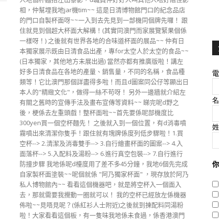
相，仲幫埋我地jar機tim~~ 這是日清博物館門口的紀念品店
的門口自製杯面呀~~一入到去先見到一部機同個牌先囉！ 跟
住就見到個超大杯面大解構！(其實同澳門而家展覽緊果個係
一樣呀！) 之後就有世界各地的合味道杯面的展品~~ 仲有日
本獨家展示既由日清食品出產，專for太空人於太空的食品~~
(日本獨家，其他地方未展出過) 當然亦都有推廣版啦！講左
好多日清食品在各地的產量、銷售量，不同的名稱，食品種
電
類等！它比澳門那個詳盡得多啦！而且d圖案同公仔等顯出日
本人的"精緻文化"，做得一絲不苟呀！ 另外一邊牆就介紹左
名
有關之舊時的宣傳手法及畫布宣傳等資料~~ 睇完呢d野之
後，梗係去左重頭戲！整杯面啦~~首先要係呢部機度比
300yen買一個空杯麵先！ 之後就入到一個位置，有d消毒噴
姓
霧噴出來清潔你隻手！跟住就有塊牌係度列低步驟啦！1.買
空杯--> 2.清潔及消毒雙手--> 3.自行繪畫杯面的圖案--> 4.入
面落杯--> 5.入配料及湯粉--> 6.進行真空包裝--> 7.自行進行
防撞步驟 我地係呢d檯度用了差不多45分鐘，我地6個先完成
你
自家製杯面塗裝~~呢個就係 "阿乃獨家杯面" ，現存放於阿乃
私人博物館內~~ 看看這個機器吧，就是將空杯入一個面入
去，那就需要我攪動一圈就可以！ 我的空杯已經放左係機器
佈啦~~見唔見呢？(係紅衫人士附近)之後就到揀配料同湯粉
啦！大家看看這個板，有一隻味我地係未食過，係香港澳門