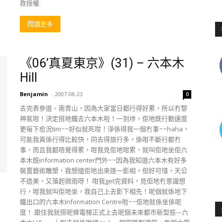
款授權.
閱讀更多
《06’真夏東京》(31) – 六本木
Hill
Benjamin
-
2007-08-23
0
去完表參道、南青山，因為大家當日都行得好累，所以冇黎
神氣咁！決定搭地鐵去六本木啦！一到埗，佢地既行動速度
更每下愈況tim~~好似就死咁！淨係得我一個冇事~~haha，
可能我真係行得比較快，同去得旅行多，係咁不斷行都冇
事，而且我都唔覺得累，咁我見佢地咁累，就叫佢地坐佢六
本木既information center門外~~因為我知道六本木有好多
裝置藝術雕塑，我想搵佢地出來逐一影相，但好可惜，天公
不造美，又落起微雨呀！ 咁我get完資料，見佢地冇意識想
行，咁我就叫佢地坐，我自己上去影下相先！呢個就係地下
鐵出口的六本木Information Centre啦~~佢地就係坐係呢
度！ 跟住我就搭呢條電梯正式上去呢個未來都市新型態---六