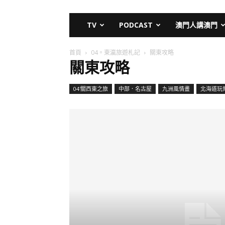
TV
PODCAST
澳門人講澳門
首頁
04。東瀛旅遊札記
關東攻略
關東攻略
04'關西東之旅
中部．名古屋
九洲風情畫
北海道玩