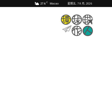
C
27.6
星期五, 7 8 月, 2026
Macao
環
球
旅
人