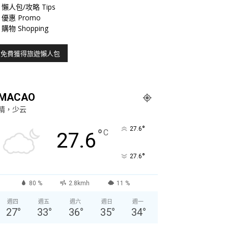
懶人包/攻略 Tips
優惠 Promo
購物 Shopping
MACAO
晴，少云
°
27.6
°
C
27.6
°
27.6
80 %
2.8kmh
11 %
週四
週五
週六
週日
週一
27
°
33
°
36
°
35
°
34
°