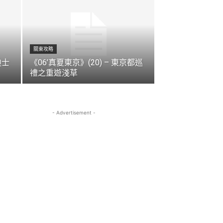
關東攻略
迪士
《06’真夏東京》(20) – 東京都巡
禮之重遊淺草
- Advertisement -