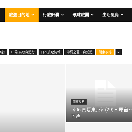
旅遊目的地
行旅錦囊
環球旅團
生活風尚
樂行
山陰.鳥取自遊行
日本旅遊情報
沖繩之夏・自駕遊
關東攻略
關東攻略
《06’真夏東京》(29) – 原宿
下通