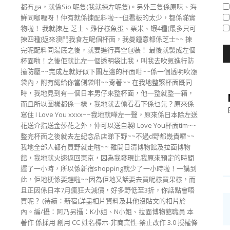
都冇ga，就係Sio 呢隻(我就揀左呢隻)。另外三隻係原味、海
鮮同咖喱呀！仲有就係揀配料啦~~但看板的太少，都係睇實
物啦！ 我就揀左 芝士、雞仔樣魚蛋、栗米、蝦4種(最多只可
揀四種)返來澳門我食左呢個杯面，我曼鍾意都係芝士~~ 揀
完呢配料同湯底之後，就要進行真空包裝！ 最後就製成左個
杯面啦！之後佢就比左一個透明袋比我，叫我去吹氣進行防
撞防壓~~完成左就好似下圖左邊的杯面咁~~係一個透明吹漲
袋內，附有繩給你當側袋咁~~背著~~ 在我地整緊杯面既同
時，我地見到有一個日本男仔來整杯面，他一整就整一箱，
而且所以圖樣都係一樣，我地就去偷看看下係乜先？原來係
寫住 I Love You xxxx~~我地就嘩左一聲，原來係日本除左送
花送介指送金莎花之外，仲可以送自製I Love You杯面tim~~
整完杯面之後就去左紀念品店睇下野~~不過d野都幾貴囉~~
我地全部人都冇買野就走啦~~ 離開日清博物館及拉面博物
館，我地就火速返回東京，因為我發現比我原來預定的時間
遲了一小時，所以係新宿shopping就少了一小時啦！一講到
此，佢地梗係要趕啦~~因為佢地又話要去買呢樣買果樣，而
且正因係日本7月瘋狂大減價，好多野低至3折，你話點會唔
買呢？ (待續：新宿)詳盡相片資料及其他沒貼文的相片於
內。編/攝：阿乃另攝：K小姐、N小姐、拉面博物館職員 本
著作 係採用 創用 CC 姓名標示-非商業性-禁止改作 3.0 授權條