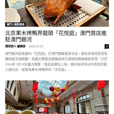
澳門人講飲講食
北京果木烤鴨界龍頭「花悅庭」澳門首店進
駐澳門銀河
環球旅人 編輯部
-
2024-02-02
0
澳門銀河迎來國內「花悅庭」於澳門開啟首家分店，融合京淮特色菜彰
顯地道烹調精髓，為廣大饗客呈獻獨具地方風味的精緻餐飲享受。已於
2024年1月18日盛大開業，是該品牌在上海、廣州及深圳以外地區的第
八間分店，被譽為果木烤鴨界的「天花板」......