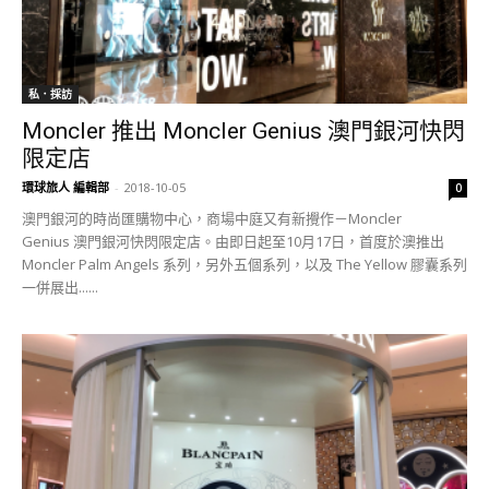
私．採訪
Moncler 推出 Moncler Genius 澳門銀河快閃
限定店
環球旅人 編輯部
-
2018-10-05
0
澳門銀河的時尚匯購物中心，商場中庭又有新攪作－Moncler
Genius 澳門銀河快閃限定店。由即日起至10月17日，首度於澳推出
Moncler Palm Angels 系列，另外五個系列，以及 The Yellow 膠囊系列
一併展出......