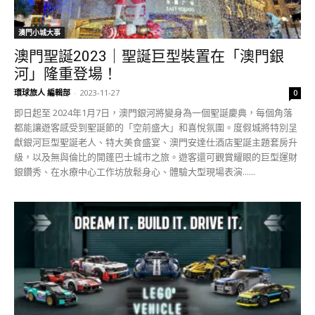
澳門小城大事
澳門聖誕2023｜聖誕巨型裝置在「澳門銀
河」隆重登場！
環球旅人 編輯部
-
2023-11-27
0
即日起至 2024年1月7日，澳門銀河將變身為一個聖誕慶典，每個角落
都能讓遊客感受到聖誕節的「空前盛大」和喜悅氛圍。度假城將特別呈
獻銀河巨型聖誕老人、特大美食盛宴、澳門安達仕酒店聖誕主題套房升
級，以及無與倫比的開篷巴士城市之旅。遊客還可觀賞耀眼的巨型運財
銀鑽秀、在水療中心工作坊放鬆身心、體驗大型現場表演......