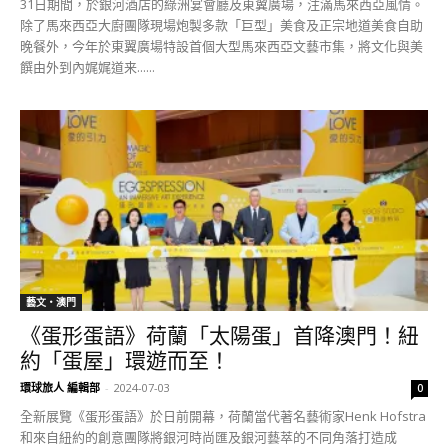
31日期間，於銀河酒店的綠洲宴會廳及東翼廣場，注滿馬來西亞風情。
除了馬來西亞大廚團隊現場炮製多款「巨型」美食及正宗地道美食自助
晚餐外，今年於東翼廣場特設首個大型馬來西亞文藝市集，將文化與美
饌由外到內娓娓道来......
藝文‧澳門
《蛋形蛋語》荷蘭「太陽蛋」首降澳門！紐
約「蛋屋」環遊而至！
環球旅人 編輯部
-
2024-07-03
0
全新展覽《蛋形蛋語》於日前開幕，荷蘭當代著名藝術家Henk Hofstra
和來自紐約的創意團隊將銀河時尚匯及銀河藝萃的不同角落打造成