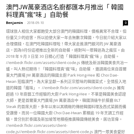
澳門JW萬豪酒店名廚都匯本月推出「 韓國
料理真“瘋”味 」自助餐
Benjamin
-
2018-09-10
0
環球旅人相信大家都飽受大部分澳門的韓國料理，價格異常不合理，但
份量又少的迫害，所以迫使大家一年去無數次韓國，今日就介紹大家以
合理價錢，在澳門吃韓國料理啦！帶大家走進澳門銀河的 JW 萬豪酒
店，因為9月份這裡推出全新的自助餐，絕對叫一眾韓迷為之瘋狂。由
2018 年 9 月 3 日至 30 日精心打造「 韓國料理真“瘋”味 」自助餐。
//embedr.flickr.com/assets/client-code.js 傳統及新派韓國美食共冶一
爐，叫人熱切期待！「韓國料理真“瘋”味」自助餐 ，邀請兩位來自首爾
東大門廣場 JW 萬豪酒店的韓國主廚 Park Hong-Hee 和 Choi Dae-
Hwan 蒞臨澳門，為大家呈獻一系列正宗惹味的韓國菜式，全情投入地
道的韓國「瘋味」。 //embedr.flickr.com/assets/client-code.js 擁有
超過 13 年廚藝工作經驗的大廚 Park Hong-Hee，不單是韓國美食認證
大師，更是首爾東大門廣場 JW 萬豪酒店中，韓國頂級牛扒餐廳 BLT
Steak 的首席大廚，多年以來以其精緻的傳統韓國料理及西式菜餚而備
受讚譽。而另一位韓國大廚 Choi Dae-Hwan 累積逾 19 年烹調工作經
驗，曾分別於泰國及新加坡等地積極推廣韓國傳統美食，居功至偉。
//embedr.flickr.com/assets/client-
code.js//embedr.flickr.com/assets/client-code.js 澳門一眾美食愛好