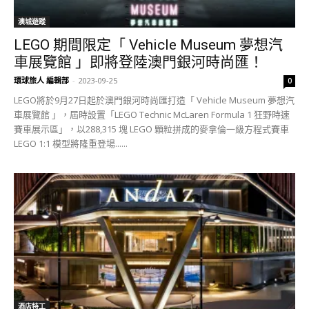
澳城遊蹤
LEGO 期間限定「 Vehicle Museum 夢想汽
車展覽館 」即將登陸澳門銀河時尚匯！
環球旅人 編輯部
-
2023-09-25
0
LEGO將於9月27日起於澳門銀河時尚匯打造「 Vehicle Museum 夢想汽
車展覽館 」，屆時設置「LEGO Technic McLaren Formula 1 狂野時速
賽車展示區」，以288,315 塊 LEGO 顆粒拼成的麥拿倫一級方程式賽車
LEGO 1:1 模型將隆重登場......
酒店特工