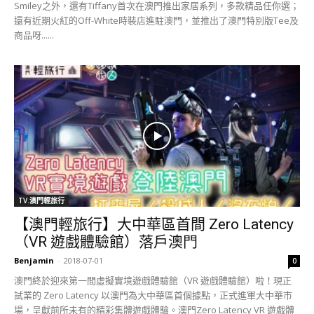
Smiley之外，還有Tiffany首次在澳門推出家居系列，多款精品任你選；
還有近期火紅的Off-White時裝店進駐澳門，並推出了澳門特別版Tee及
商品呀......
TV.澳門輕旅行
【澳門輕旅行】大中華區首間 Zero Latency
（VR 遊戲體驗館）落戶澳門
Benjamin
-
2018-07-01
0
澳門終於迎來第一間虛擬實境遊戲體驗館（VR 遊戲體驗館）啦！現正
試業的 Zero Latency 以澳門為大中華區首個據點，正式進軍大中華市
場，呈獻前所未有的精彩集體遊戲體驗。澳門Zero Latency VR 遊戲體