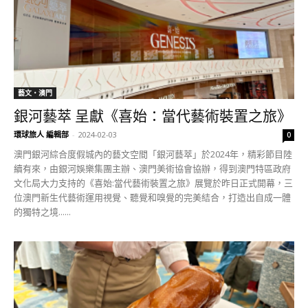
藝文‧澳門
銀河藝萃 呈獻《喜始：當代藝術裝置之旅》
環球旅人 編輯部
-
2024-02-03
0
澳門銀河綜合度假城內的藝文空間「銀河藝萃」於2024年，精彩節目陸
續有來，由銀河娛樂集團主辦、澳門美術協會協辦，得到澳門特區政府
文化局大力支持的《喜始:當代藝術裝置之旅》展覽於昨日正式開幕，三
位澳門新生代藝術運用視覺、聽覺和嗅覺的完美結合，打造出自成一體
的獨特之境......