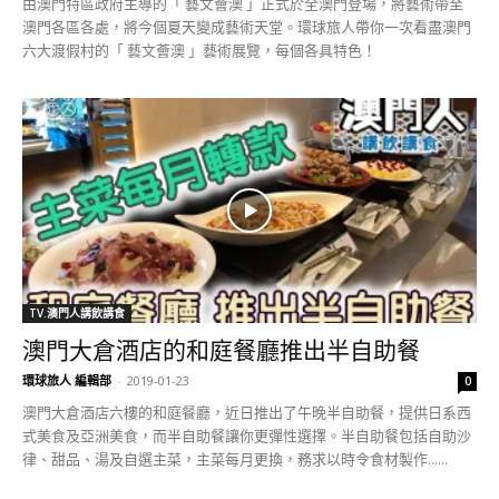
由澳門特區政府主導的「 藝文薈澳 」正式於全澳門登場，將藝術帶至
澳門各區各處，將今個夏天變成藝術天堂。環球旅人帶你一次看盡澳門
六大渡假村的「 藝文薈澳 」藝術展覽，每個各具特色！
TV.澳門人講飲講食
澳門大倉酒店的和庭餐廳推出半自助餐
環球旅人 編輯部
-
2019-01-23
0
澳門大倉酒店六樓的和庭餐廳，近日推出了午晚半自助餐，提供日系西
式美食及亞洲美食，而半自助餐讓你更彈性選擇。半自助餐包括自助沙
律、甜品、湯及自選主菜，主菜每月更換，務求以時令食材製作......