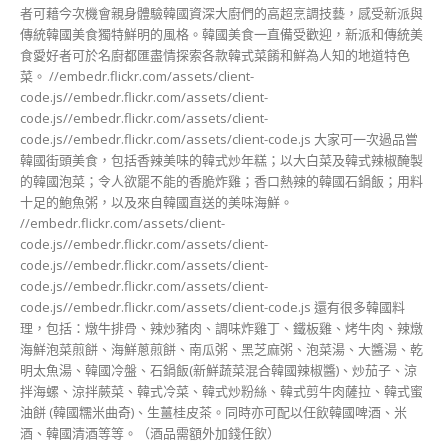
者可藉今次機會親身體驗韓國資深大廚們的高超烹調技藝，感受新派與
傳統韓國美食獨特鮮明的風格。韓國美食一直備受歡迎，新派和傳統美
食愛好者可於名廚都匯盡情探索各款韓式菜餚和鮮為人知的地道特色
菜。 //embedr.flickr.com/assets/client-
code.js//embedr.flickr.com/assets/client-
code.js//embedr.flickr.com/assets/client-
code.js//embedr.flickr.com/assets/client-code.js 大家可一次過品嘗
韓國街頭美食，包括香辣美味的韓式炒年糕；以大白菜及韓式辣椒醃製
的韓國泡菜；令人欲罷不能的香脆炸雞；香口熱辣的韓國石鍋飯；用料
十足的鮑魚粥，以及來自韓國直送的美味海鮮。
//embedr.flickr.com/assets/client-
code.js//embedr.flickr.com/assets/client-
code.js//embedr.flickr.com/assets/client-
code.js//embedr.flickr.com/assets/client-
code.js//embedr.flickr.com/assets/client-code.js 還有很多韓國料
理，包括：燉牛排骨、辣炒豬肉、調味炸雞丁、鐵板雞、烤牛肉、辣燉
海鮮泡菜煎餅、海鮮蔥煎餅、南瓜粥、黑芝麻粥、泡菜湯、大醬湯、乾
明太魚湯、韓國冷盤、石鍋飯(新鮮蔬菜混合韓國辣椒醬)、炒茄子、涼
拌海螺、涼拌蕨菜、韓式冷菜、韓式炒粉絲、韓式剪牛肉薩拉、韓式蜜
油餅 (韓國糯米曲奇)、生薑桂皮茶。同時亦可配以任飲韓國啤酒、米
酒、韓國清酒等等。（酒品需額外加錢任飲）