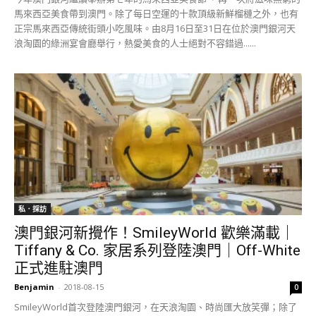
馬來西亞美食帶到澳門。除了每日空運的十款頂級新鮮榴槤之外，也有
正宗馬來西亞傳統街頭小吃風味。由8月16日至31日在位於澳門銀河天
浪淘園的綠洲宴會廳舉行，熱愛美食的人士絕對不容錯過......
私．採訪
澳門銀河新攪作！SmileyWorld 歡樂滿載｜
Tiffany & Co. 家居系列登陸澳門｜Off-White
正式進駐澳門
Benjamin
-
2018-08-15
0
SmileyWorld首次登陸澳門銀河，在天浪淘園、時尚匯大放笑彈；除了