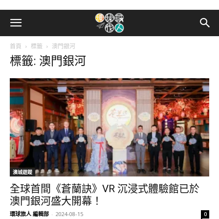
首頁
標籤
澳門銀河
標籤: 澳門銀河
澳城遊蹤
全球首間《蒼蘭訣》VR 沉浸式體驗館已於
澳門銀河盛大開幕！
環球旅人 編輯部
-
2024-08-15
0