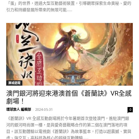
「蛋」的世界，透過大型互動藝術裝置，引導觀眾探索生命奧秘、愛的
引力和持續發展所帶來的無限可能......
澳城遊蹤
澳門銀河將迎來港澳首個《蒼蘭訣》VR全感
劇場！
環球旅人 編輯部
-
2024-05-31
0
《蒼蘭訣》VR 全感互動劇場將於今年暑期首次登陸澳門，進駐澳門銀
河的銀河時尚匯一樓，是與愛奇藝戰略合作的第二個在澳門落地的項
目。該互動體驗以電視劇《蒼蘭訣》為故事藍本，打造以超震撼、實與
虛、強交互、高科技為核心的超級互動體驗......