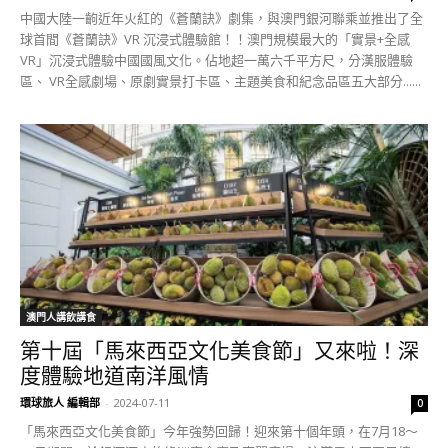
中國大陸一齣近年火紅的《蒼蘭訣》劇集，與澳門銀河聯乘並推出了全
球首間《蒼蘭訣》VR 沉浸式體驗館！！澳門規模最大的「實景+全感
VR」沉浸式體驗中國國風文化。佔地超一萬六千平方尺，分漢服體驗
區、 VR全感劇場、原劇實景打卡區、主題美食和紀念品區五大部分......
澳門人講飲講食
第十屆「馬來西亞文化美食節」又來啦！深
度體驗地道南洋風情
環球旅人 編輯部
-
2024-07-11
0
「馬來西亞文化美食節」今年強勢回歸！迎來第十個年頭，在7月18～