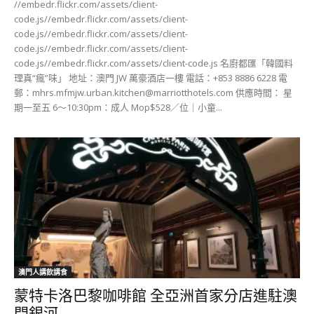
//embedr.flickr.com/assets/client-
code.js//embedr.flickr.com/assets/client-
code.js//embedr.flickr.com/assets/client-
code.js//embedr.flickr.com/assets/client-
code.js//embedr.flickr.com/assets/client-code.js 名廚都匯「韓國料
理真“瘋”味」 地址：澳門 JW 萬豪酒店一樓 電話：+853 8886 6228 電
郵：
mhrs.mfmjw.urban.kitchen@marriotthotels.com
供應時間： 星
期一至五 6～10:30pm：成人 Mop$528／位｜小童...
澳門人講飲講食
蒙特卡洛巴黎咖啡館 全亞洲首家分店進駐澳
門銀河