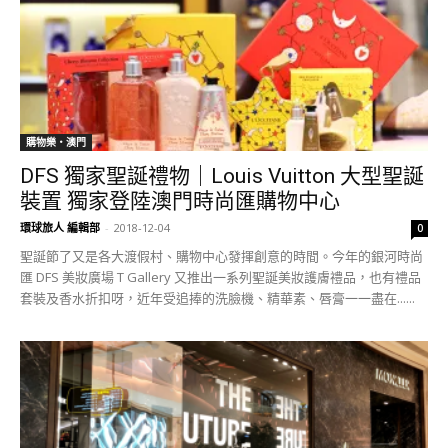
購物樂‧澳門
DFS 獨家聖誕禮物｜Louis Vuitton 大型聖誕
裝置 獨家登陸澳門時尚匯購物中心
環球旅人 編輯部
-
2018-12-04
0
聖誕節了又是各大渡假村、購物中心發揮創意的時間。今年的銀河時尚
匯 DFS 美妝廣場 T Gallery 又推出一系列聖誕美妝護膚禮品，也有禮品
套裝及香水折扣呀，近年受追捧的洗臉機、精華素、唇膏一一盡在......