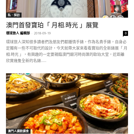
私．採訪
澳門首發寶珀「 月相.時光 」展覽
環球旅人 編輯部
-
2018-09-19
0
環球旅人深知很多讀者們及朋友們都鍾情手錶，作為名貴手錶，自身必
定獨有一些不可取代的設計，今天就帶大家來看看寶珀的全新錶展「 月
相.時光 」，有興趣的一定要親臨澳門銀河時尚匯的歐珀大堂，近距離
欣賞幾隻全新的名錶......
澳門人講飲講食