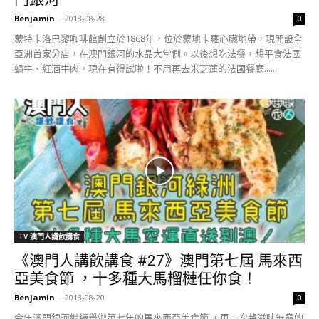
Benjamin
-
2018-08-28
0
蒙特卡洛巴黎咖啡館創立於1868年，位於蒙地卡羅心臟地帶，現開設全
亞洲首家分店，在澳門銀河的水晶大堂側。以後想吃法餐，想平食法國
蝸牛、紅酒牛肉，現在有得試啦！不用再去米芝蓮的法國餐廳......
TV.澳門人講飲講食
《澳門人講飲講食 #27》澳門第七屆 馬來西
亞美食節 ，十多種大馬榴槤任你食！
Benjamin
-
2018-08-20
0
今年澳門銀河繼續舉辦第七年的馬來西亞美食節 ，再一次將滋味無窮的