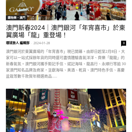
購物樂‧澳門
澳門新春2024｜澳門銀河「年宵喜市」於東
翼廣場「龍」重登場！
環球旅人 編輯部
-
2024-01-28
0
澳門銀河於東翼廣場的「年宵喜市」現已開幕。由即日起至2月8日，大
家可以一站式採辦年貨的同時還可盡情體驗喜氣洋洋、齊樂「龍龍」的
新春氣氛。澳門銀河攜手鉅記手信、斌記海味、龍昌行、永順行等逾 30
家澳門知名品牌及商家，呈獻海味、美酒、乾貨、澳門特色手信、喜慶
盆栽等數千款賀年精選商品......