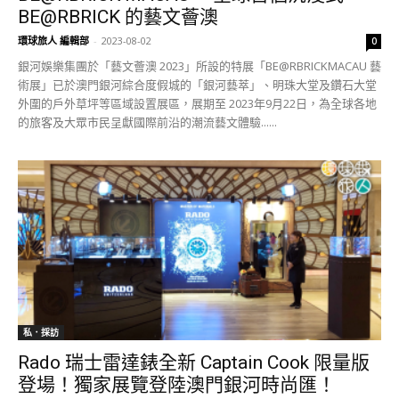
BE@RBRICK 的藝文薈澳
環球旅人 編輯部
-
2023-08-02
0
銀河娛樂集團於「藝文薈澳 2023」所設的特展「BE@RBRICKMACAU 藝
術展」已於澳門銀河綜合度假城的「銀河藝萃」、明珠大堂及鑽石大堂
外圍的戶外草坪等區域設置展區，展期至 2023年9月22日，為全球各地
的旅客及大眾市民呈獻國際前沿的潮流藝文體驗......
私．採訪
Rado 瑞士雷達錶全新 Captain Cook 限量版
登場！獨家展覽登陸澳門銀河時尚匯！