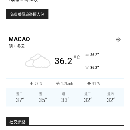
MACAO
阴，多云
°
36.2
°
C
36.2
°
36.2
57 %
1.7kmh
91 %
週日
週一
週二
週三
週四
37
°
35
°
33
°
32
°
32
°
社交網絡