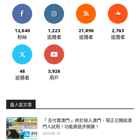
12,640
1,223
21,896
2,763
粉絲
追隨者
追隨者
追隨者
48
3,926
追隨者
用戶
最人氣文章
「 支付寶澳門 」終於殺入澳門，現正公開給澳
門人試用！功能將逐步開展！
2019-09-14