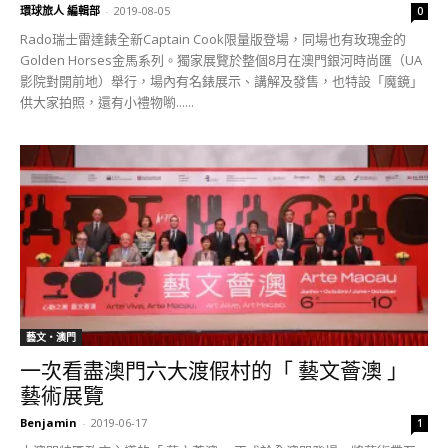
環球旅人 編輯部
-
2019-08-05
0
Rado瑞士雷達錶全新Captain Cook限量版登場，同場也有玫瑰金的
Golden Horses金馬系列。獨家展覽於整個8月在澳門銀河時尚匯（UA
影院對開前地）舉行，場內有名錶展示、講解及發售，也特設「魔鏡」
供大家拍照，還有小禮物喲......
藝文‧澳門
一次看盡澳門六大渡假村的「 藝文薈澳 」
藝術展覽
Benjamin
-
2019-06-17
1