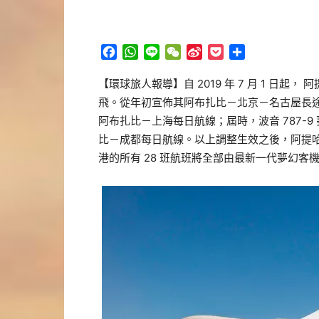
Facebook
WhatsApp
Line
WeChat
Sina
Pocket
分
Weibo
享
【環球旅人報導】自 2019 年 7 月 1 日起
飛。從年初宣佈其阿布扎比－北京－名古屋長途航
阿布扎比－上海每日航線；屆時，波音 787-9 
比－成都每日航線。以上調整生效之後，阿提
港的所有 28 班航班將全部由最新一代夢幻客