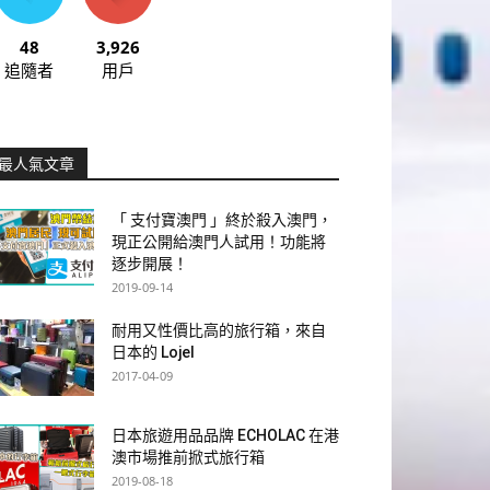
48
3,926
追隨者
用戶
最人氣文章
「 支付寶澳門 」終於殺入澳門，
現正公開給澳門人試用！功能將
逐步開展！
2019-09-14
耐用又性價比高的旅行箱，來自
日本的 Lojel
2017-04-09
日本旅遊用品品牌 ECHOLAC 在港
澳市場推前掀式旅行箱
2019-08-18