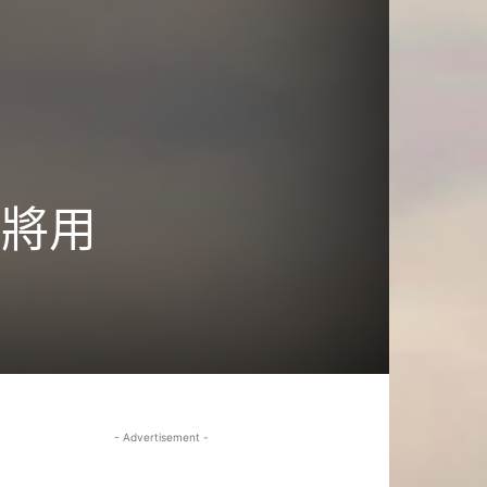
線將用
- Advertisement -