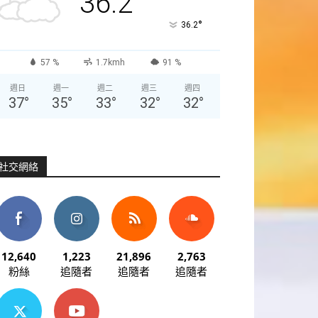
36.2
°
36.2
57 %
1.7kmh
91 %
週日
週一
週二
週三
週四
37
°
35
°
33
°
32
°
32
°
社交網絡
12,640
1,223
21,896
2,763
粉絲
追隨者
追隨者
追隨者