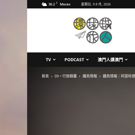
C
36.2
星期日, 9 8 月, 2026
Macao
環
球
旅
人
TV
PODCAST
澳門人講澳門
首頁
09。行旅錦囊
鐵鳥情報
鐵鳥情報｜阿提哈德