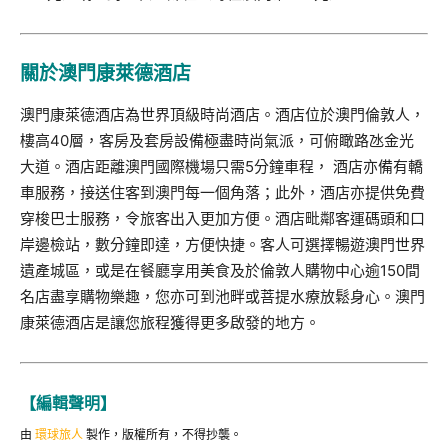
關於澳門康萊德酒店
澳門康萊德酒店為世界頂級時尚酒店。酒店位於澳門倫敦人，
樓高40層，客房及套房設備極盡時尚氣派，可俯瞰路氹金光
大道。酒店距離澳門國際機場只需5分鐘車程， 酒店亦備有轎
車服務，接送住客到澳門每一個角落；此外，酒店亦提供免費
穿梭巴士服務，令旅客出入更加方便。酒店毗鄰客運碼頭和口
岸邊檢站，數分鐘即達，方便快捷。客人可選擇暢遊澳門世界
遺產城區，或是在餐廳享用美食及於倫敦人購物中心逾150間
名店盡享購物樂趣，您亦可到池畔或菩提水療放鬆身心。澳門
康萊德酒店是讓您旅程獲得更多啟發的地方。
【編輯聲明】
由
環球旅人
製作，版權所有，不得抄襲。