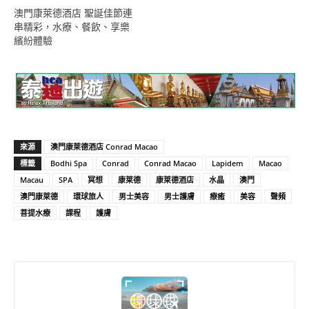
澳門康萊德酒店 聖誕佳節連
串精彩，水療、餐飲、享樂
繽紛體驗
來源
澳門康萊德酒店 Conrad Macao
標籤
Bodhi Spa
Conrad
Conrad Macao
Lapidem
Macao
Macau
SPA
冥想
康萊德
康萊德酒店
水晶
澳門
澳門康萊德
環球旅人
男士美容
男士護膚
療癒
美容
聲頻
菩提水療
課程
護膚