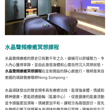
水晶聲頻療癒冥想課程
水晶聲頻療癒的歷史已有數千年之久，據稱可以舒緩壓力、令
人內心獲得寧靜，並由此激發身體和心靈自然沉入冥想狀態。
水晶聲頻療癒冥想課程
在全新開設的靜心廊進行，導師是來自
泰國的頌缽聲療導師Nong Sompong。
水晶頌缽發出的聲音頻率具有療癒功效，能增強身體、情感和
精神健康，更能疏通脈輪（能量中心），促進健康的能量流動
並令頭腦更加清晰、情緒更加平和。課程分為兩個部分，首先
在導師引導下伴隨著水晶頌缽的聲音進行冥想，隨後則完全沉