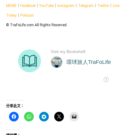
MEWE
｜
Facebook
｜
YouTube
｜
Instagram
｜
Telegram
｜
Twitter
｜
Line
Today
｜
Podcast
© TraFoLife.com All Rights Reserved.
分享此文：