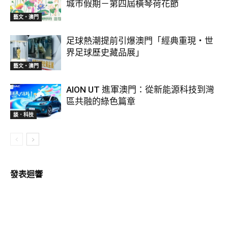
城市假期－第四屆橫琴荷花節
藝文‧澳門
足球熱潮提前引爆澳門「經典重現・世
界足球歷史藏品展」
藝文‧澳門
AION UT 進軍澳門：從新能源科技到灣
區共融的綠色篇章
談．科技
發表迴響