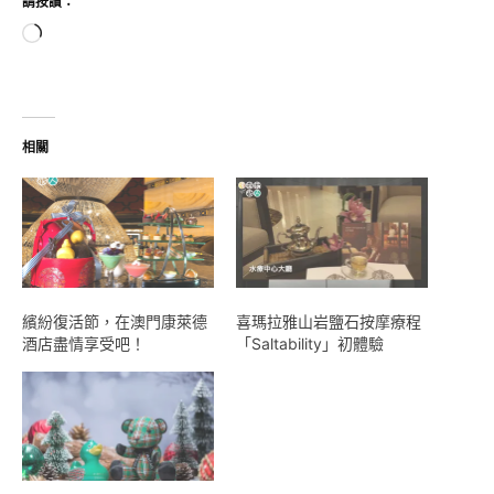
請按讚：
正
在
載
入...
相關
繽紛復活節，在澳門康萊德
喜瑪拉雅山岩鹽石按摩療程
酒店盡情享受吧！
「Saltability」初體驗