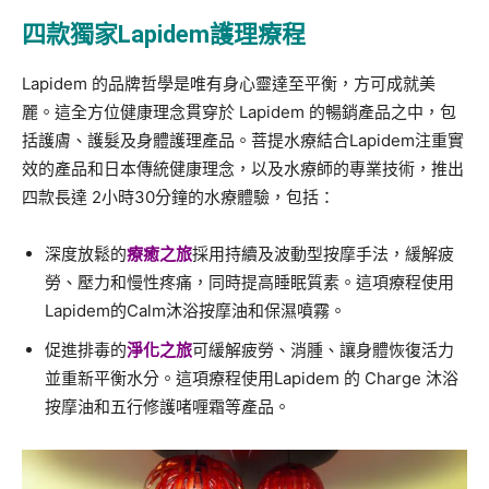
四款
獨家
Lapidem
護理
療程
Lapidem 的品牌哲學是唯有身心靈達至平衡，方可成就美
麗。這全方位健康理念貫穿於 Lapidem 的暢銷產品之中，包
括護膚、護髮及身體護理產品。菩提水療結合Lapidem注重實
效的產品和日本傳統健康理念，以及水療師的專業技術，推出
四款長達 2小時30分鐘的水療體驗，包括：
深度放鬆的
療癒之旅
採用持續及波動型按摩手法，緩解疲
勞、壓力和慢性疼痛，同時提高睡眠質素。這項療程使用
Lapidem的Calm沐浴按摩油和保濕噴霧。
促進排毒的
淨化之旅
可緩解疲勞、消腫、讓身體恢復活力
並重新平衡水分。這項療程使用Lapidem 的 Charge 沐浴
按摩油和五行修護啫喱霜等產品。