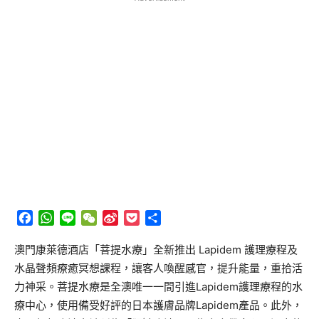
Facebook
WhatsApp
Line
WeChat
Sina
Pocket
分
Weibo
享
澳門康萊德酒店「菩提水療」全新推出 Lapidem 護理療程及
水晶聲頻療癒冥想課程，讓客人喚醒感官，提升能量，重拾活
力神采。菩提水療是全澳唯一一間引進Lapidem護理療程的水
療中心，使用備受好評的日本護膚品牌Lapidem產品。此外，