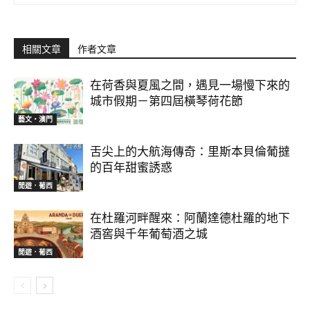
相關文章
作者文章
在荷香與夏風之間，遇見一場慢下來的
城市假期－第四屆橫琴荷花節
藝文‧澳門
舌尖上的大航海傳奇：里斯本貝倫葡撻
的百年甜蜜誘惑
閒遊．葡西
在杜羅河畔醒來：阿蘭達德杜羅的地下
酒窖與千年葡萄酒之城
閒遊．葡西