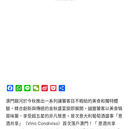
Facebook
WhatsApp
Line
WeChat
Sina
Pocket
分
Weibo
享
澳門銀河於今秋推出一系列讓饕客目不暇給的美食和獨特體
驗，糅合創新與傳統的金秋盛宴旋即展開，誠邀饕客以美食犒
賞味蕾，享受超五星的非凡愜意。是次意大利葡萄酒盛事「意
酒共享」（Vino Condiviso）首次落戶澳門！「 意酒共享