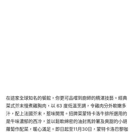
在這家全球知名的餐館，你更可品嚐到廚師的精湛技藝。經典
菜式芥末慢煮雞胸肉，以 63 度低溫烹調，令雞肉分外軟嫩多
汁，配上法國芥末，惹味開胃。招牌菜蒙特卡洛牛排所選用的
是牛味濃郁的西冷，並以鬆軟綿密的油封馬鈴薯及爽甜的小胡
蘿蔔作配菜，暖心滿足。即日起至11月30日，蒙特卡洛巴黎咖