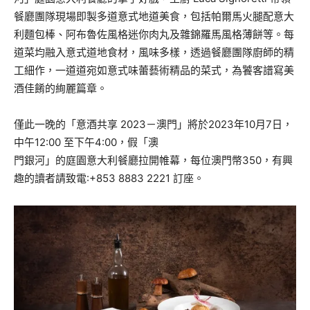
餐廳團隊現場即製多道意式地道美食，包括帕爾馬火腿配意大
利麵包棒、阿布魯佐風格迷你肉丸及雜錦羅馬風格薄餅等。每
道菜均融入意式道地食材，風味多樣，透過餐廳團隊廚師的精
工細作，一道道宛如意式味蕾藝術精品的菜式，為饕客譜寫美
酒佳餚的絢麗篇章。
僅此一晚的「意酒共享 2023－澳門」將於2023年10月7日，
中午12:00 至下午4:00，假「澳
門銀河」的庭園意大利餐廳拉開帷幕，每位澳門幣350，有興
趣的讀者請致電:+853 8883 2221 訂座。