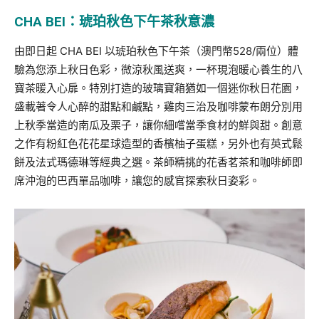
CHA BEI：琥珀秋色下午茶秋意濃
由即日起 CHA BEI 以琥珀秋色下午茶（澳門幣528/兩位）體
驗為您添上秋日色彩，微涼秋風送爽，一杯現泡暖心養生的八
寶茶暖入心扉。特別打造的玻璃寶箱猶如一個迷你秋日花園，
盛載著令人心醉的甜點和鹹點，雞肉三治及咖啡蒙布朗分別用
上秋季當造的南瓜及栗子，讓你細嚐當季食材的鮮與甜。創意
之作有粉紅色花花星球造型的香檳柚子蛋糕，另外也有英式鬆
餅及法式瑪德琳等經典之選。茶師精挑的花香茗茶和咖啡師即
席沖泡的巴西單品咖啡，讓您的感官探索秋日姿彩。