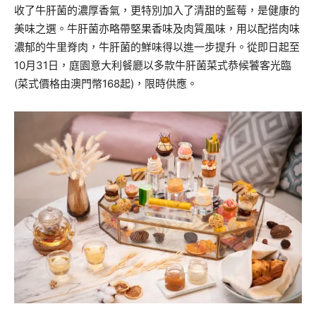
收了牛肝菌的濃厚香氣，更特別加入了清甜的藍莓，是健康的
美味之選。牛肝菌亦略帶堅果香味及肉質風味，用以配搭肉味
濃郁的牛里脊肉，牛肝菌的鮮味得以進一步提升。從即日起至
10月31日，庭園意大利餐廳以多款牛肝菌菜式恭候饕客光臨
(菜式價格由澳門幣168起)，限時供應。