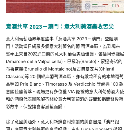
意酒共享 2023－澳門：意大利美酒盡收舌尖
意大利葡萄酒界年度盛事「意酒共享 2023－澳門」登陸澳
門！活動當日網羅多個意大利著名的葡 萄酒產區，為到場來
賓奉上來自20家進口商的意大利葡萄美酒佳釀，包括阿瑪羅尼
(Amarone della Valpolicella)、巴羅洛(Barolo)、蒙達奇諾的
布魯奈羅(Brunello di Montalcino)及古典基安蒂(Chianti
Classico)等 20 個經典葡萄酒產區，亦有數款稀有的本地葡萄
品種如 Prie Blanc、Timorasso 及 Verdicchio 等超過 100 款
意國佳釀薈萃。現場更有多位獲 VIA 認證的意大利葡萄酒大使
和的酒廠代表團隊解答關於意大利葡萄酒的疑問和揭開背後精
彩故事，保證讓食客滿載而歸。
除了意國美酒外，意大利新鮮食材炮製的美食自是「澳門銀
河」庭園意大利餐廳的拿手好戲，主廚 Luca Signoretti 帶領