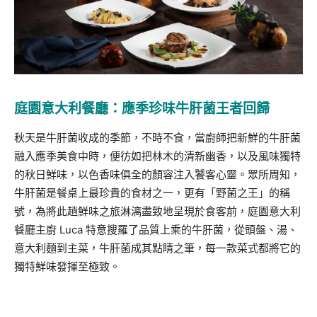
庭園意大利餐廳：應季珍味牛肝菌王者回歸
秋天是牛肝菌收成的季節，不時不食，當廚師把新鮮的牛肝菌
融入應季美食中時，便彷如把林木的清新幽香，以及風味獨特
的秋日鮮味，以色香味俱全的顏容注入饕客心靈。眾所周知，
牛肝菌是餐桌上最珍貴的食材之一，更有「野菌之王」的稱
號，為將此趟鮮味之旅淋漓盡致地呈現於食客前，庭園意大利
餐廳主廚 Luca 特意搜羅了品質上乘的牛肝菌，從頭盤、湯、
意大利麵到主菜，牛肝菌成其點睛之筆，每一款菜式都將它的
獨特鮮味發揮至極致。