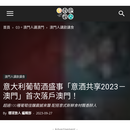
首頁
03。澳門人講澳門
澳門人講飲講食
澳門人講飲講食
意大利葡萄酒盛事「意酒共享2023－
澳門」首次落戶澳門！
超過100種葡萄佳釀震撼來襲 配搭意式新鮮食材飄香醉人
By
環球旅人 編輯部
-
2023-09-27
- Advertisement -