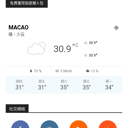
MACAO
晴，少云
°
30.9
°
C
30.9
°
30.9
70 %
3.5kmh
13 %
週四
週五
週六
週日
週一
31
°
31
°
35
°
35
°
34
°
社交網絡