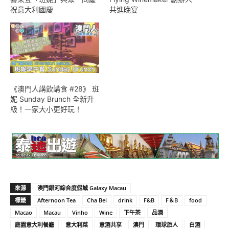
祝意大利國慶
共進晚宴
《澳門人講飲講食 #28》 班
妮 Sunday Brunch 全新升
級！一家大小更好玩！
來源
澳門銀河綜合度假城 Galaxy Macau
標籤
Afternoon Tea
Cha Bei
drink
F&B
F＆B
food
Macao
Macau
Vinho
Wine
下午茶
品酒
庭園意大利餐廳
意大利菜
意酒共享
澳門
環球旅人
白酒