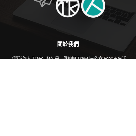
關於我們
《環球旅人 TraFoLife》是一個旅遊 Travel＋飲食 Food＋生活
Lifestyle 的綜合網站。紮根澳門，面向世界。提供澳門、香港及
世界各地玩樂資訊外，主要以澳／港／台／中／新／馬居民為主，
以及全球華語人士服務。首個由澳門人所製作的全方位旅遊生活資
訊平台，以視頻節目、專題文章及電台節目，地道人帶你遊澳門、
看世界。同時也有世界各地遊記及見聞，當然少不了主打的視頻及
電台旅遊節目。
聯繫我們:
TraFoLife.mo@gmail.com
FOLLOW US