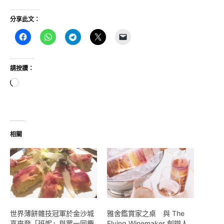
分享此文：
請按讚：
正
在
載
入...
相關
世界薄餅雜技冠軍於金沙城
雅舍鑑賞家之桌 與 The
喜來登「班妮」與眾一同慶
Flying Winemaker 創辦人