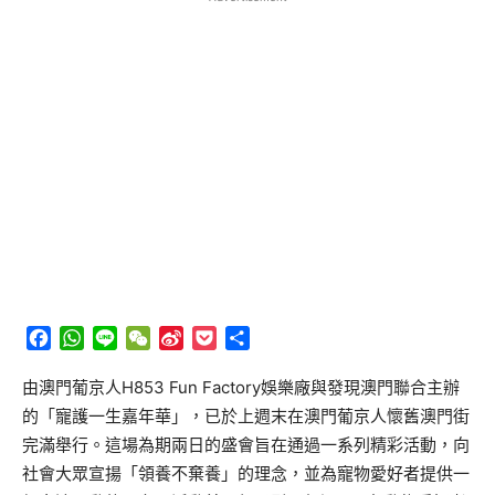
Facebook
WhatsApp
Line
WeChat
Sina
Pocket
分
Weibo
享
由澳門葡京人H853 Fun Factory娛樂廠與發現澳門聯合主辦
的「寵護一生嘉年華」，已於上週末在澳門葡京人懷舊澳門街
完滿舉行。這場為期兩日的盛會旨在通過一系列精彩活動，向
社會大眾宣揚「領養不棄養」的理念，並為寵物愛好者提供一