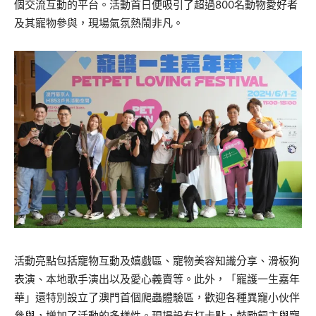
個交流互動的平台。活動首日便吸引了超過800名動物愛好者
及其寵物參與，現場氣氛熱鬧非凡。
活動亮點包括寵物互動及嬉戲區、寵物美容知識分享、滑板狗
表演、本地歌手演出以及愛心義賣等。此外，「寵護一生嘉年
華」還特別設立了澳門首個爬蟲體驗區，歡迎各種異寵小伙伴
參與，增加了活動的多樣性。現場設有打卡點，鼓勵飼主與寵