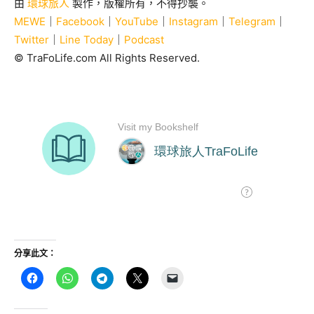
由
環球旅人
製作，版權所有，不得抄襲。
MEWE
｜
Facebook
｜
YouTube
｜
Instagram
｜
Telegram
｜
Twitter
｜
Line Today
｜
Podcast
© TraFoLife.com All Rights Reserved.
分享此文：