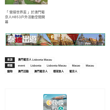
「 營接世界盃 」於澳門葡
京人H853戶外活動空間開
幕
來源
澳門葡京人 Lisboeta Macau
標籤
event
Lisboeta
Lisboeta Macau
Macao
Macau
寵物
澳門活動
澳門葡京人
環球旅人
葡京人