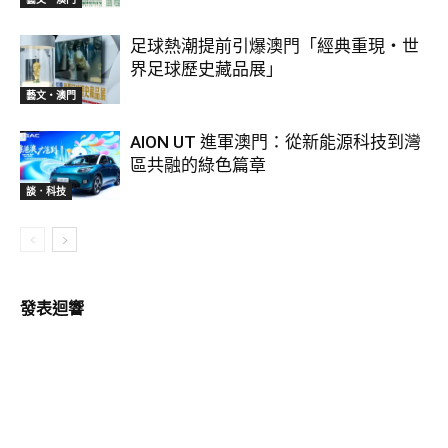
足球熱潮提前引爆澳門「經典重現・世
界足球歷史藏品展」
藝文‧澳門
AION UT 進軍澳門：從新能源科技到灣
區共融的綠色篇章
談．科技
發表迴響