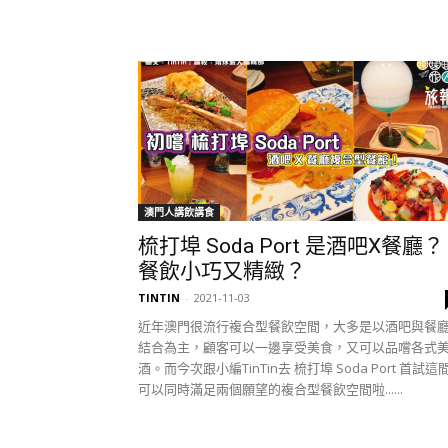
澳門人講飲講食
梳打埠 Soda Port 是酒吧X餐廳？
餐飲小巧又精緻？
TINTIN
-
2021-11-03
近年澳門很流行複合型餐飲空間，大多是以酒吧與餐
結合為主，顧客可以一邊享受美食，又可以品嚐各式
酒。而今次跟小編TinTin去 梳打埠 Soda Port 首試這
可以同時滿足兩個願望的複合型餐飲空間啦......