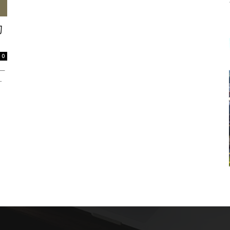
的
0
一
－