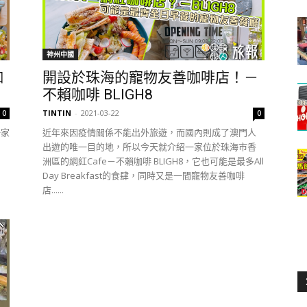
神州中國
咖
開設於珠海的寵物友善咖啡店！－
不賴咖啡 BLIGH8
TINTIN
-
2021-03-22
0
0
一家
近年來因疫情關係不能出外旅遊，而國內則成了澳門人
出遊的唯一目的地，所以今天就介紹一家位於珠海市香
洲區的網紅Cafe－不賴咖啡 BLIGH8，它也可能是最多All
Day Breakfast的食肆，同時又是一間寵物友善咖啡
店......