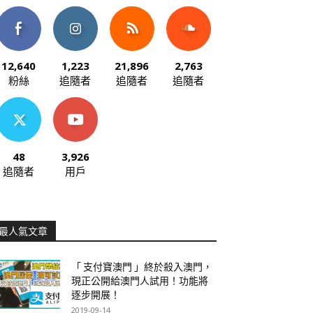
12,640
1,223
21,896
2,763
粉絲
追隨者
追隨者
追隨者
48
3,926
追隨者
用戶
最人氣文章
「 支付寶澳門 」終於殺入澳門，
現正公開給澳門人試用！功能將
逐步開展！
2019-09-14