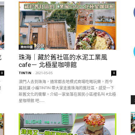
神州中國
吃
珠海｜藏於舊社區的水泥工業風
cafe－ 北極星咖啡館
TINTIN
-
2021-05-05
0
0
台
澳門人去到珠海，通常都去地標式商場吃喝玩樂，而今
閉
篇就讓 小編TINTIN 帶大家走進珠海的舊社區，感受一下
了
新舊文化的衝擊。介紹一家坐落在居民小區裡名叫 #北極
星咖啡館 吧......