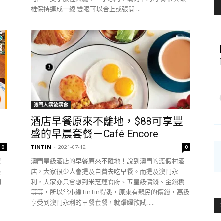
椎保持連成一線 雙眼可以合上或張開 ...
澳門人講飲講食
酒店早餐原來不離地，$88可享豐
盛的早晨套餐－Café Encore
TINTIN
-
2021-07-12
0
0
廳
澳門星級酒店的早餐原來不離地！說到澳門的渡假村酒
美
店，大家很少人會提及自費去吃早餐。而提及澳門永
間
利，大家亦只會想到米芝蓮食府、五星級價錢、金錢樹
等等，所以當小編TinTin得悉，原來有親民的價錢，高級
享受到澳門永利的早餐套餐，就躍躍欲試......