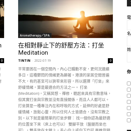
電
名
Aromatherapy／SPA
n
在相對靜止下的舒壓方法：打坐
姓
Meditation
TINTIN
-
2022-07-19
0
0
的
平常要困在一個空間內，內心已騷動不安，更何況連續
你
初
多日，這種鬱悶的情緒更為顯著。港澳的家居空間普遍
對
不大，有的甚至可以狹窄來形容，所以選擇「打坐」來
舒緩情緒，算是最適合的方法之一。 打坐
(Meditation)，又稱冥想、禪修，聽起來具有宗教意味，
但其實打坐與宗教並沒有直接關係，而且人人都可以。
打坐算是一種專注內在和呼吸的方式，延伸的好處是舒
緩情緒，放鬆心靈，所以任何人士皆適合，沒有宗教之
別。以下就是最簡單的打坐步驟： 找一個你認為最舒適
的位置坐下來（床上也可以） 雙腳平放（盤腿而坐也
可），雙手放在大腿上，手心向上或向下均可 脊椎與頸