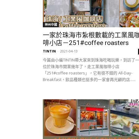
神州中國
一家於珠海市紮根數載的工業風
啡小店－251#coffee roasters
TINTIN
-
2021-04-13
今篇由小編TINTIN帶大家來到珠海吃喝玩樂，到訪了
位於珠海市開業幾年了，走工業風咖啡小店
「251#coffee roasters」，它有很不錯的 All-Day-
Breakfast，飲品種類也挺多的一家會再光顧的店......