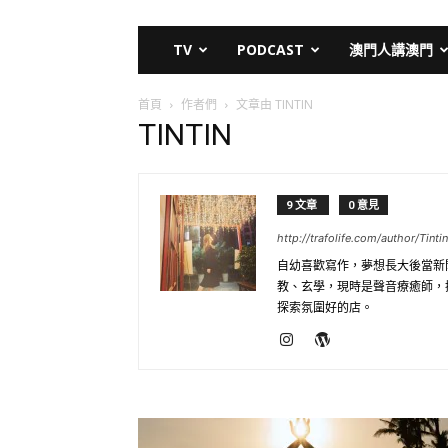
TV
PODCAST
澳門人講澳門
首頁
作者們
文章由 TINTIN
TINTIN
9 文章
0 意見
http://trafolife.com/author/Tintin
自幼喜歡寫作，夢想長大後當新
教、玄學，現時是聲音療癒師，
探索氛圍好的店。