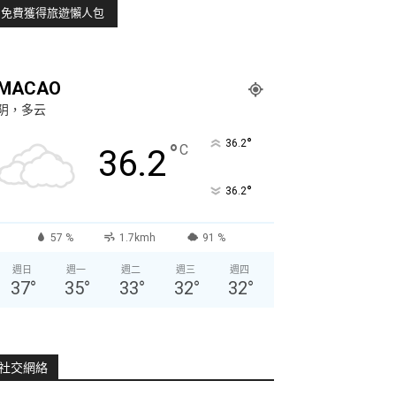
MACAO
阴，多云
°
36.2
°
C
36.2
°
36.2
57 %
1.7kmh
91 %
週日
週一
週二
週三
週四
37
°
35
°
33
°
32
°
32
°
社交網絡