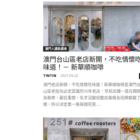
澳門人講飲講食
澳門台山區老店新開，不吃情懷
味道！－ 新華順咖啡
TINTIN
-
2021-05-22
澳門老店新開，不吃情懷吃味道！新華順咖啡是澳門
山區老街坊必定認識的30年老店，早前店鋪一直在關
及裝修，最近重開，名字沒變但整店風格及招牌都變
樣，所以決定要一進探個究竟......