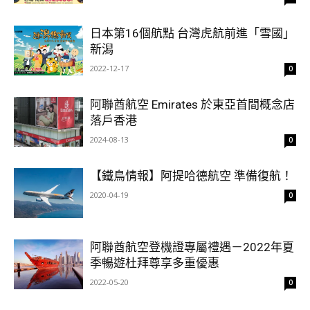
日本第16個航點 台灣虎航前進「雪國」
新潟
2022-12-17
0
阿聯酋航空 Emirates 於東亞首間概念店
落戶香港
2024-08-13
0
【鐵鳥情報】阿提哈德航空 準備復航！
2020-04-19
0
阿聯酋航空登機證專屬禮遇－2022年夏
季暢遊杜拜尊享多重優惠
2022-05-20
0