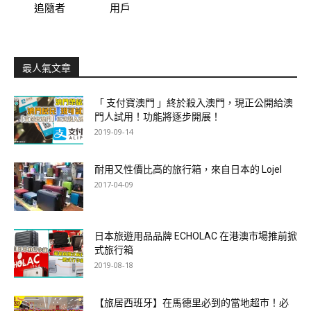
追隨者
用戶
最人氣文章
「 支付寶澳門 」終於殺入澳門，現正公開給澳
門人試用！功能將逐步開展！
2019-09-14
耐用又性價比高的旅行箱，來自日本的 Lojel
2017-04-09
日本旅遊用品品牌 ECHOLAC 在港澳市場推前掀
式旅行箱
2019-08-18
【旅居西班牙】在馬德里必到的當地超市！必