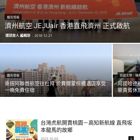
鐵鳥情報
濟州航空 JEJUair 香港直飛濟州 正式啟航
環球旅人 編輯部
-
2018-12-21
鐵鳥情報
旅遊文學｜機
乘搭阿聯酋航空往杜拜 於費爾蒙棕櫚酒店享受
阿提哈德
一晚免費住宿
華貴賓休
台灣虎航開賣桃園－高知新航線 直飛坂
本龍馬的故鄉
2023-10-06
0