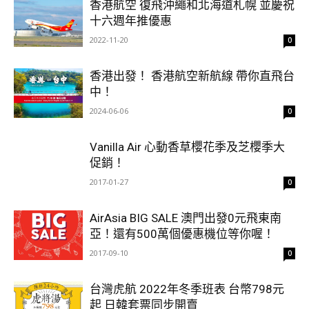
香港航空 復飛沖繩和北海道札幌 並慶祝
十六週年推優惠
2022-11-20
0
香港出發！ 香港航空新航線 帶你直飛台
中！
2024-06-06
0
Vanilla Air 心動香草櫻花季及芝櫻季大
促銷！
2017-01-27
0
AirAsia BIG SALE 澳門出發0元飛東南
亞！還有500萬個優惠機位等你喔！
2017-09-10
0
台灣虎航 2022年冬季班表 台幣798元
起 日韓套票同步開賣