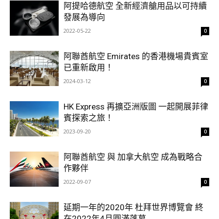
阿提哈德航空 全新經濟艙用品以可持續
發展為導向
2022-05-22
0
阿聯酋航空 Emirates 的香港機場貴賓室
已重新啟用！
2024-03-12
0
HK Express 再擴亞洲版圖 一起開展菲律
賓探索之旅！
2023-09-20
0
阿聯酋航空 與 加拿大航空 成為戰略合
作夥伴
2022-09-07
0
延期一年的2020年 杜拜世界博覽會 終
在2022年4月圓滿落幕