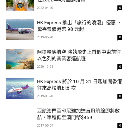
2022-04-20
0
HK Express 推出「旅行的浪漫」優惠 ，
驚喜票價港幣 98 元起
2019-05-20
0
阿提哈德航空 將執飛史上首個中東前往
以色列的商業客運航班
2020-10-26
0
HK Express 將於 10 月 31 日起加開香港
往來高松航班班次
2019-08-20
0
亞航澳門至印尼雅加達直飛航線即將啟
航，單程低至澳門幣$459
2017-05-04
0