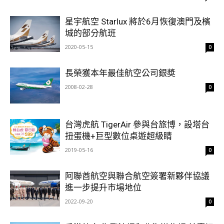
星宇航空 Starlux 將於6月恢復澳門及檳
城的部分航班
2020-05-15
0
長榮獲本年最佳航空公司銀奬
2008-02-28
0
台灣虎航 TigerAir 參與台旅博，設塔台
扭蛋機+巨型數位桌遊超級睛
2019-05-16
0
阿聯酋航空與聯合航空簽署新夥伴協議
進一步提升市場地位
2022-09-20
0