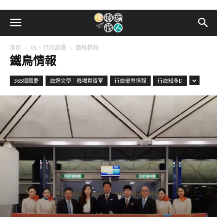
首頁
09。行旅錦囊
鐵鳥情報
鐵鳥情報
365個節慶
旅遊文學｜機場貴賓室
行旅優惠情報
行旅知多D