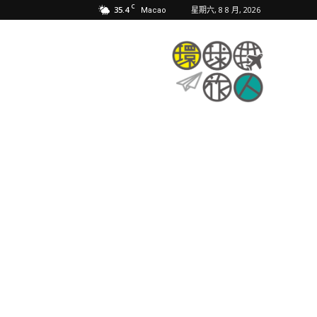
C
35.4
星期六, 8 8 月, 2026
Macao
環
球
旅
人