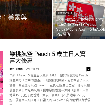
日本旅遊情報
森：美景與
JR東日本革新旅遊體驗：推
為海外遊客設計的Welcome
Suica Mobile App，支持Appl
Pay增值
樂桃航空 Peach 5 歲生日大驚
喜大優惠
Benjamin
-
2017-03-03
0
全新「Peach 5 歲生日大驚喜 SALE 」幫您實現乘搭 Peach
就像乘搭「空中的鐵路」一般普遍的願望。我們準備了大大
驚喜，希望您可以跟 Peach 一起開心過生日之餘，亦可以超
優惠價到日本吃喝玩樂。優惠票價香港—沖繩（那霸）只售
港幣155 元起；而香港－大阪（關西）亦只售港幣 255 元
起！優惠期只限 3 月 3 日當天的 24 小時，真的是手快有手慢
無......