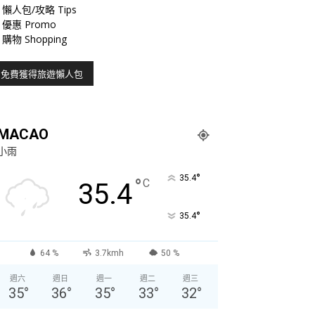
懶人包/攻略 Tips
優惠 Promo
購物 Shopping
MACAO
小雨
°
35.4
°
C
35.4
°
35.4
64 %
3.7kmh
50 %
週六
週日
週一
週二
週三
35
°
36
°
35
°
33
°
32
°