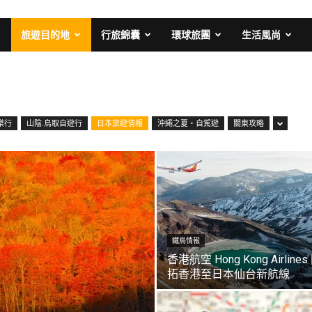
旅遊目的地
行旅錦囊
環球旅團
生活風尚
樂行
山陰.鳥取自遊行
日本旅遊情報
沖繩之夏・自駕遊
關東攻略
鐵鳥情報
香港航空 Hong Kong Airlines
拓香港至日本仙台新航線