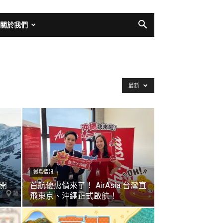
關於我們
最新
鐵鳥情報
 開
首航優惠價來了！ AirAsia 台灣直
飛東京、沖繩正式啟航！