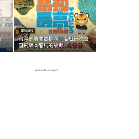
出專
鐵鳥情報
e
台灣虎航開賣桃園－高知新航線
直飛坂本龍馬的故鄉
- Advertisement -