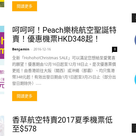
閱讀更多
呵呵呵！Peach樂桃航空聖誕特
賣！優惠機票HKD348起！
Benjamin
-
2016-12-16
0
全新「Hohoho!Christmas SALE」可以滿足您想給至愛驚喜
的願望！優惠期由12月16日起至12月18日止。是次優惠票價
更抵！由香港前往大阪（關西）或沖繩（那霸）、均只售港
幣348元起！有效出發日期由1月1日起至3月25日止（部分出
發日期除外）......
閱讀更多
香草航空特賣2017夏季機票低
至$578