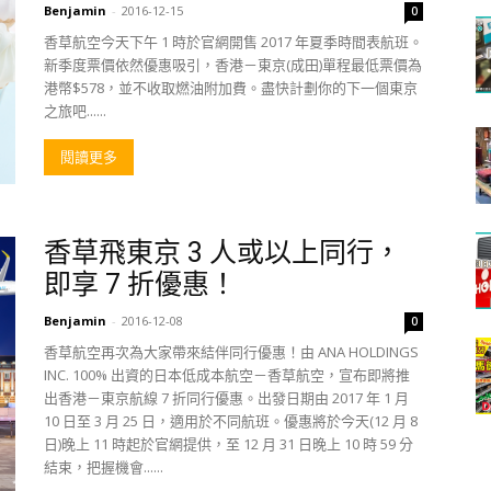
Benjamin
-
2016-12-15
0
香草航空今天下午 1 時於官網開售 2017 年夏季時間表航班。
新季度票價依然優惠吸引，香港－東京(成田)單程最低票價為
港幣$578，並不收取燃油附加費。盡快計劃你的下一個東京
之旅吧......
閱讀更多
香草飛東京 3 人或以上同行，
即享 7 折優惠！
Benjamin
-
2016-12-08
0
香草航空再次為大家帶來結伴同行優惠！由 ANA HOLDINGS
INC. 100% 出資的日本低成本航空－香草航空，宣布即將推
出香港－東京航線 7 折同行優惠。出發日期由 2017 年 1 月
10 日至 3 月 25 日，適用於不同航班。優惠將於今天(12 月 8
日)晚上 11 時起於官網提供，至 12 月 31 日晚上 10 時 59 分
結束，把握機會......