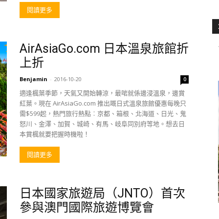
閱讀更多
AirAsiaGo.com 日本溫泉旅館折
上折
Benjamin
-
2016-10-20
0
適逢楓葉季節，天氣又開始轉涼，最啱就係邊浸溫泉，邊賞
紅葉。現在 AirAsiaGo.com 推出嘅日式溫泉旅館優惠每晚只
需$599起，熱門旅行熱點︰京都、箱根、北海道、日光、鬼
怒川、金澤、加賀、城崎、有馬、岐阜同別府等地。想去日
本賞楓就要把握時機啦！
閱讀更多
日本國家旅遊局（JNTO）首次
參與澳門國際旅遊博覽會