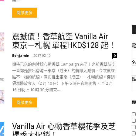
閱讀更多
震撼價！香草航空 Vanilla Air
東京－札幌 單程HKD$128 起！
電
Benjamin
-
2017-02-10
0
名
期待已久的內陸線心動香草 Campaign 來了！之前香草航空
一直都是推出香港－東京（成田）的航線大減價，今次就來
點不一樣的航線，宣布推出東京（成田）－札幌航線。促銷
姓
優惠將於今天（2 月 10 日）下午 6 時在官網開售， 至 2 月
16 日晚上 10 時 30 分結束......
你
閱讀更多
Vanilla Air 心動香草櫻花季及芝
櫻季大促銷！