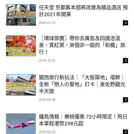
任天堂 京都舊本部將改建為精品酒店 預
計2021年開業
2020-02-10
0
〖環球旅團〗帶你去廣島及四國泡溫
泉、賞紅葉，來個非一般的「和楓」旅
行！
2019-10-31
0
關西旅行新玩法：「大阪築地」嚐鮮｜
全新「戀人の聖地」打卡｜泉佐野觀光
半天遊
2019-09-30
0
鐵鳥情報｜樂桃優惠 72小時限定！飛日
本單程港幣298元起
2019-09-02
0