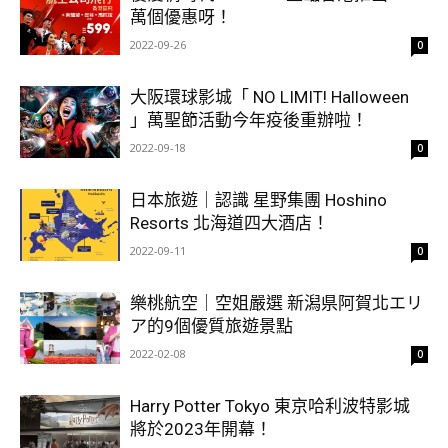
萬個優惠呀！
2022-09-26
0
大阪環球影城「 NO LIMIT! Halloween
」萬聖節活動今年疫後重辦啦！
2022-09-18
0
日本旅遊｜認識 星野集團 Hoshino
Resorts 北海道四大酒店！
2022-09-11
0
樂桃航空｜空姐嚴選 新潟県阿賀北エリ
ア的9個優質旅遊景點
2022-02-08
0
Harry Potter Tokyo 東京哈利波特影城
將於2023年開幕！