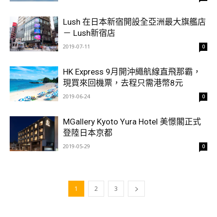
Lush 在日本新宿開設全亞洲最大旗艦店
－ Lush新宿店
2019-07-11
0
HK Express 9月開沖繩航線直飛那霸，
現買來回機票，去程只需港幣8元
2019-06-24
0
MGallery Kyoto Yura Hotel 美憬閣正式
登陸日本京都
2019-05-29
0
1
2
3