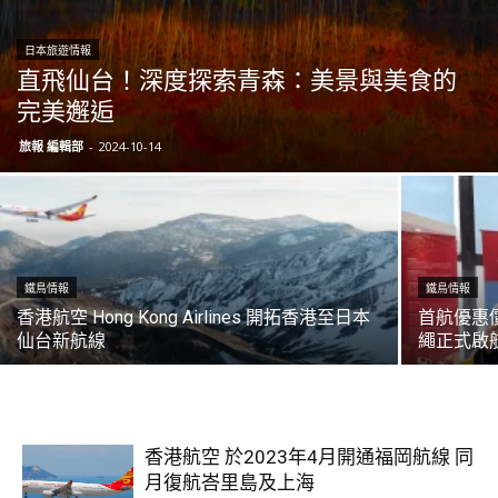
日本旅遊情報
直飛仙台！深度探索青森：美景與美食的
完美邂逅
旅報 編輯部
-
2024-10-14
鐵鳥情報
鐵鳥情報
香港航空 Hong Kong Airlines 開拓香港至日本
首航優惠價
仙台新航線
繩正式啟
香港航空 於2023年4月開通福岡航線 同
月復航峇里島及上海