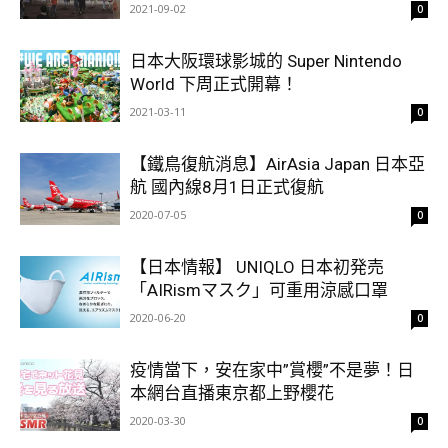
2021-09-02
0
日本大阪環球影城的 Super Nintendo
World 下周正式開幕！
2021-03-11
0
【鐵鳥復航消息】AirAsia Japan 日本亞
航 國內線8月1日正式復航
2020-07-05
0
【日本情報】 UNIQLO 日本初発売
「AIRismマスク」可重用涼感口罩
2020-06-20
0
疫情當下，安在家中”賞櫻”不是夢！日
本網台直播東京都上野櫻花
2020-03-30
0