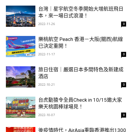
台灣｜星宇航空冬季開始大增航班飛日
本，來一場日式浪漫！
2022-11-26
0
樂桃航空 Peach 香港－大阪(關西)航線
已決定重開！
2022-11-17
0
旅日住宿｜嚴選日本多間特色及新建成
酒店
2022-10-21
0
台虎動猿令全員Check in 10/15邀大家
樂天桃園棒球場見！
2022-10-07
0
後疫情時代，AirAsia重臨香港推出1300