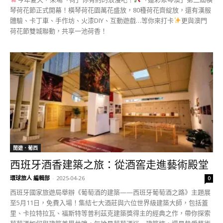
琴荷花節正式開幕！橫琴荷花園萬花盛放，80種荷花齊綻放，還有漢服
體驗、卡丁車、手作坊、火漆DIY、互動遊戲…等你來打卡
更與澳門
荷花節雙城聯動，共享一池荷香！
閒遊．葡西
西班牙酒香建築之旅：從酒窖走進藝術殿堂
環球旅人 編輯部
-
2025-04-26
0
西班牙國家旅遊局舉辦《葡萄酒的建築——西班牙葡萄酒之路》主題展
至5月11日，免費入場！集結七大酒莊與六位世界級建築大師，包括蓋
里、卡拉特拉瓦、福斯特等普利茲克建築獎得主的經典之作，帶你探索