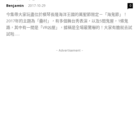
Benjamin
-
2017-10-29
0
今集帶大家玩盡位於橫琴長隆海洋王國的萬聖節限定－「海鬼節」！
2017年的主題為「蠱村」，有多個舞台秀表演，以及5間鬼屋，1條鬼
路，其中有一間是「VR凶屋」，據稱是全場最驚嚇的！大家有膽就去試
試啦......
- Advertisement -