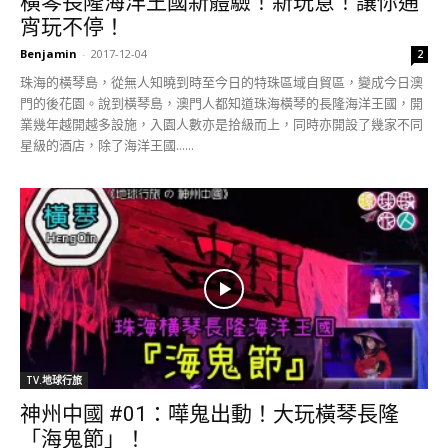
橫琴長隆海洋王國新體驗！新玩意！讓你通
宵玩不停！
Benjamin
-
2017-12-04
2
珠海的橫琴島，從無人知曉到時至今日的特珠區域自貿區，變成今日澳
門的後花園。說到橫琴島，澳門人都知道珠海橫琴的長隆海洋王國，開
業幾年越開越多設施，入園人數亦是拾級而上，同時亦開設了幾家不同
星級的酒店，除了海洋王國......
TV.地球行旅
神州中國 #01：嘩鬼出動！大玩橫琴長隆
「海鬼節」！