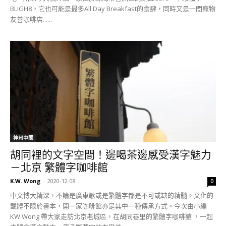
BLIGH8，它也可能是最多All Day Breakfast的食肆，同時又是一間寵物
友善咖啡店......
神州中國
胡同裡的文字空間！邊喝茶邊感受漢字魅力
－北京 繁體字咖啡館
K.W. Wong
-
2020-12-08
0
中文博大精深，不論是廣東歌或是繁體字都是不可或缺的精髓。文化的
載體不限於書本，開一家咖啡館亦是其中一種傳承方式。今次由小編
KW.Wong 帶大家走訪北京老城區，在胡同巷里的繁體字咖啡館 ，一起