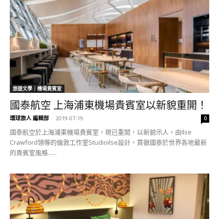
旅遊文學｜機場貴賓室
國泰航空 上海浦東機場貴賓室以新貌重開！
環球旅人 編輯部
-
2019-07-19
0
國泰航空於上海浦東機場貴賓室，現已重開，以新貌示人。由Ilse
Crawford領導的倫敦工作室Studioilse設計，貫徹國泰於世界各地最新
的貴賓室風格......