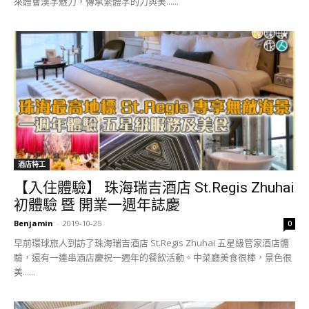
來體會漢字魅力，傳承繁體字的力與美......
酒店特工
【入住體驗】 珠海瑞吉酒店 St.Regis Zhuhai
初體驗 暨 開業一週年誌慶
Benjamin
-
2019-10-25
0
早前環球旅人到訪了珠海瑞吉酒店 St.Regis Zhuhai 五星級管家酒店體
驗，還有一連串酒店慶祝一週年的餐飲活動。中菜廳美食很棒，景色很
美......