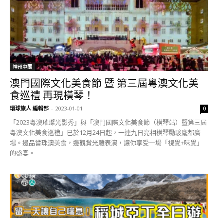
神州中國
澳門國際文化美食節 暨 第三屆粵澳文化美
食巡禮 再現橫琴！
環球旅人 編輯部
-
2023-01-01
0
「2023粵澳璀璨光影秀」與「澳門國際文化美食節（橫琴站）暨第三屆
粵澳文化美食巡禮」已於12月24日起，一連九日亮相橫琴勵駿龐都廣
場。邊品嘗珠澳美食，邊觀賞光雕表演，讓你享受一場「視覺+味覺」
的盛宴。