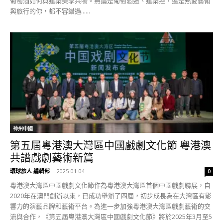
葡萄酒如何與建築美學共鳴。無論是葡萄酒迷、建築控，還是熱愛藝術
與旅行的你，都不容錯過......
神州中國
第五屆粵港澳大灣區中國戲劇文化節 粵港澳
共譜戲劇藝術新篇
環球旅人 編輯部
-
2025-01-04
0
粵港澳大灣區中國戲劇文化節作為粵港澳大灣區首個中國戲劇聯展，自
2020年在澳門創辦以來，已成功舉辦了四屆，初步成長為在大灣區有影
響力的演藝品牌和藝術平台。為進一步加強粵港澳大灣區戲劇藝術的交
流與合作，《第五屆粵港澳大灣區中國戲劇文化節》將於2025年3月至5