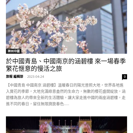
神州中國
於中國青島、中國南京的涵碧樓 來一場春季
繁花愜意的慢活之旅
旅報 編輯部
-
2023-04-24
0
【中國青島 中國南京 涵碧樓】溫暖春日的陽光普照大地，世界各地進
入賞花的季節，大地充滿綠意盎然的生命力，無數的櫻花盛開綻放，涵
碧樓為旅人的帶來全新的生活體驗，讓大家走進中國的兩座涵碧樓，走
進不同的春日，留住無限旖旎春色......