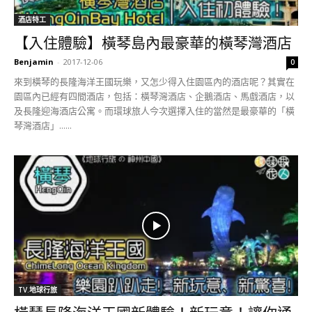
酒店特工
【入住體驗】橫琴島內最豪華的橫琴灣酒店
Benjamin
-
2017-12-06
0
來到橫琴的長隆海洋王國玩樂，又怎少得入住園區內的酒店呢？其實在
園區內已經有四間酒店，包括：橫琴灣酒店、企鵝酒店、馬戲酒店，以
及長隆迎海酒店公寓。而環球旅人今次選擇入住的當然是最豪華的「橫
琴灣酒店」......
TV.地球行旅