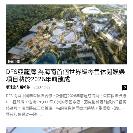
神州中國
DFS亞龍灣 為海南首個世界級零售休閒娛樂
項目將於2026年前建成
環球旅人 編輯部
-
2023-10-22
0
DFS 將與中國申亞集團合作，計劃在2026年前建成海南三亞首個世界級
DFS亞龍灣。佔地128,000平方米的零售空間，落成後將吸引超過千個奢
侈品牌。項目將成三亞首屈一指的零售休閒娛樂勝地，集購物、酒店、
餐飲和娛樂於一體......