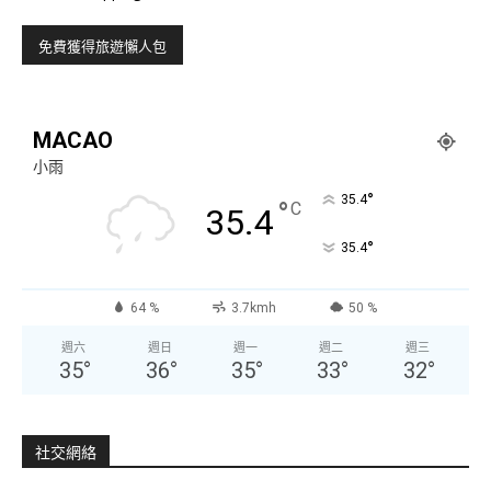
MACAO
小雨
°
35.4
°
C
35.4
°
35.4
64 %
3.7kmh
50 %
週六
週日
週一
週二
週三
35
°
36
°
35
°
33
°
32
°
社交網絡