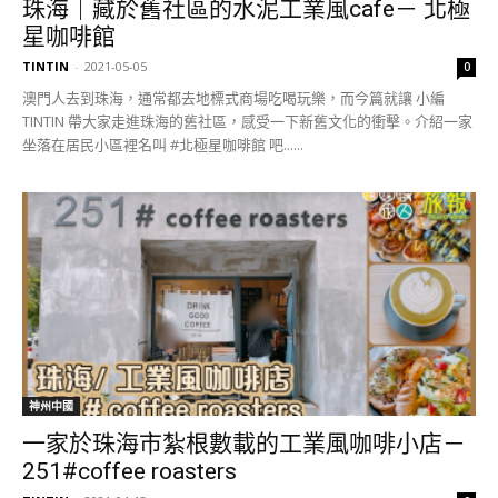
珠海｜藏於舊社區的水泥工業風cafe－ 北極
星咖啡館
TINTIN
-
2021-05-05
0
澳門人去到珠海，通常都去地標式商場吃喝玩樂，而今篇就讓 小編
TINTIN 帶大家走進珠海的舊社區，感受一下新舊文化的衝擊。介紹一家
坐落在居民小區裡名叫 #北極星咖啡館 吧......
神州中國
一家於珠海市紮根數載的工業風咖啡小店－
251#coffee roasters