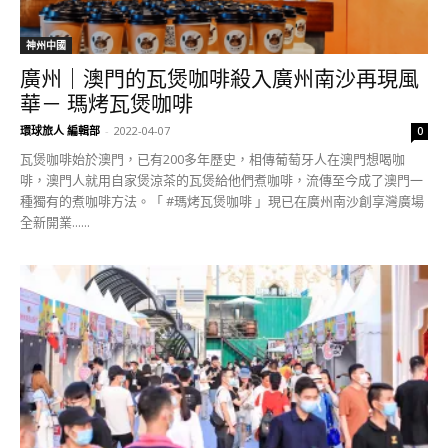
神州中國
廣州｜澳門的瓦煲咖啡殺入廣州南沙再現風
華－ 瑪烤瓦煲咖啡
環球旅人 編輯部
-
2022-04-07
0
瓦煲咖啡始於澳門，已有200多年歷史，相傳葡萄牙人在澳門想喝咖
啡，澳門人就用自家煲涼茶的瓦煲給他們煮咖啡，流傳至今成了澳門一
種獨有的煮咖啡方法。「 #瑪烤瓦煲咖啡 」現已在廣州南沙創享灣廣場
全新開業......