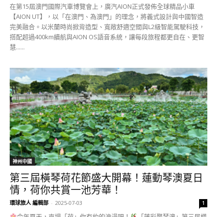
在第15屆澳門國際汽車博覽會上，廣汽AION正式發佈全球精品小車
【AION UT】，以「在澳門、為澳門」的理念，將義式設計與中國智造
完美融合。以米蘭時尚掀背造型、寬敞舒適空間與L2級智能駕駛科技，
搭配超過400km續航與AION OS語音系統，讓每段旅程都更自在、更智
慧......
神州中國
第三屆橫琴荷花節盛大開幕！蓮動琴澳夏日
情，荷你共賞一池芳華！
環球旅人 編輯部
-
2025-07-03
1
今年夏天，來場「荷」你有約的浪漫吧！
「蓮彩聚琴澳」第三屆橫