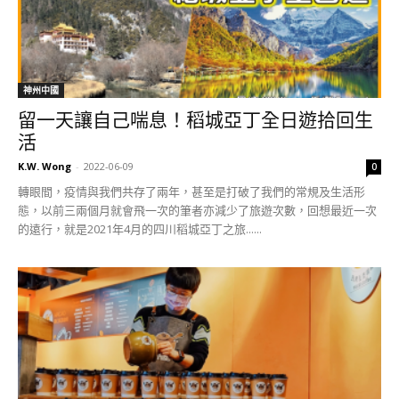
神州中國
留一天讓自己喘息！稻城亞丁全日遊拾回生
活
K.W. Wong
-
2022-06-09
0
轉眼間，疫情與我們共存了兩年，甚至是打破了我們的常規及生活形
態，以前三兩個月就會飛一次的筆者亦減少了旅遊次數，回想最近一次
的遠行，就是2021年4月的四川稻城亞丁之旅......