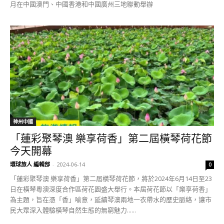
月在中國澳門、中國香港和中國廣州三地聯動舉辦
神州中國
「蓮彩聚琴澳 樂享荷香」第二屆橫琴荷花節
今天開幕
環球旅人 編輯部
-
2024-06-14
0
「蓮彩聚琴澳 樂享荷香」第二屆橫琴荷花節，將於2024年6月14日至23
日在橫琴粵澳深度合作區荷花園盛大舉行。本屆荷花節以「樂享荷香」
為主題，旨在憑「香」喻意，延續琴澳兩地一衣帶水的歷史脈絡，讓市
民大眾深入體驗橫琴自然生態的無窮魅力......