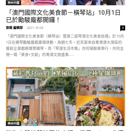
神州中國
「澳門國際文化美食節－橫琴站」10月1日
已於勵駿龐都開鑼！
旅報 編輯部
-
2021-10-04
0
「澳門國際文化美食節（橫琴站）暨第二屆琴澳文化美食巡禮」於10月
1日在橫琴勵駿龐都廣場啓動，為期七天。近百家來自粵港澳大灣區的
餐飲企業都將匯聚橫琴，而「琴澳生活市集」亦同場聯乘舉行，共同呈
現一場「美食+文創」的粵澳文旅盛事......
神州中國