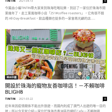
TINTIN
-
2021-04-13
0
今篇由小編TINTIN帶大家來到珠海吃喝玩樂，到訪了一家位於珠海市開
業幾年了，走工業風咖啡小店「251#coffee roasters」，它有很不錯
的 All-Day-Breakfast，飲品種類也挺多的一家會再光顧的店......
神州中國
開設於珠海的寵物友善咖啡店！－不賴咖啡
BLIGH8
TINTIN
-
2021-03-22
0
近年來因疫情關係不能出外旅遊，而國內則成了澳門人出遊的唯一目的
地，所以今天就介紹一家位於珠海市香洲區的網紅Cafe－不賴咖啡