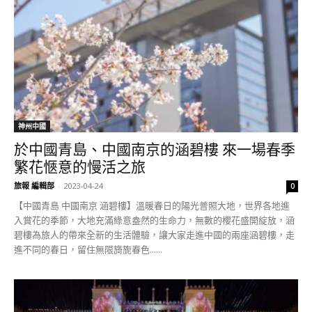
神州中國
於中國青島、中國南京的涵碧樓 來一場春季
繁花愜意的慢活之旅
旅報 編輯部
-
2023-04-24
0
【中國青島 中國南京 涵碧樓】溫暖春日的陽光普照大地，世界各地進
入賞花的季節，大地充滿綠意盎然的生命力，無數的櫻花盛開綻放，涵
碧樓為旅人的帶來全新的生活體驗，讓大家走進中國的兩座涵碧樓，走
進不同的春日，留住無限旖旎春色......