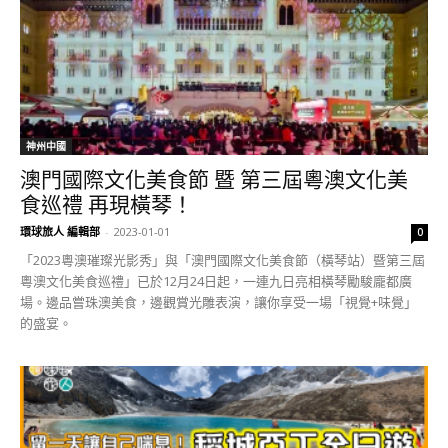
神州中國
澳門國際文化美食節 暨 第三屆粵澳文化美
食巡禮 再現橫琴！
環球旅人 編輯部
-
2023-01-01
0
「2023粵澳璀璨光影秀」與「澳門國際文化美食節（橫琴站）暨第三屆
粵澳文化美食巡禮」已於12月24日起，一連九日亮相橫琴勵駿龐都廣
場。邊品嘗珠澳美食，邊觀賞光雕表演，讓你享受一場「視覺+味覺」
的盛宴。