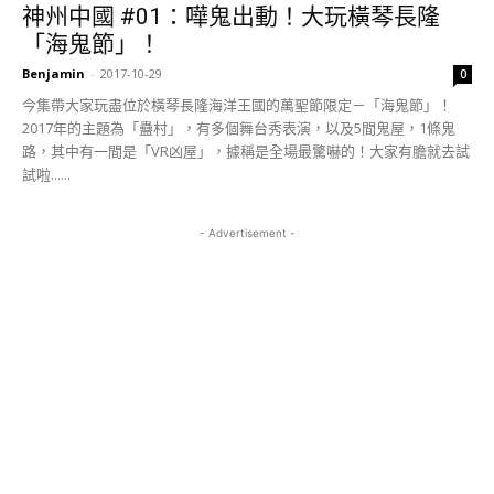
神州中國 #01：嘩鬼出動！大玩橫琴長隆
「海鬼節」！
Benjamin
-
2017-10-29
0
今集帶大家玩盡位於橫琴長隆海洋王國的萬聖節限定－「海鬼節」！
2017年的主題為「蠱村」，有多個舞台秀表演，以及5間鬼屋，1條鬼
路，其中有一間是「VR凶屋」，據稱是全場最驚嚇的！大家有膽就去試
試啦......
- Advertisement -