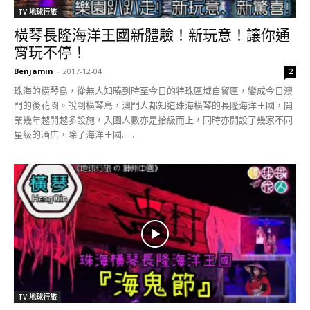
TV.地球行旅
橫琴長隆海洋王國新體驗！新玩意！讓你通
宵玩不停！
Benjamin
-
2017-12-04
2
珠海的橫琴島，從無人知曉到時至今日的特珠區域自貿區，變成今日澳
門的後花園。說到橫琴島，澳門人都知道珠海橫琴的長隆海洋王國，開
業幾年越開越多設施，入園人數亦是拾級而上，同時亦開設了幾家不同
星級的酒店，除了海洋王國......
TV.地球行旅