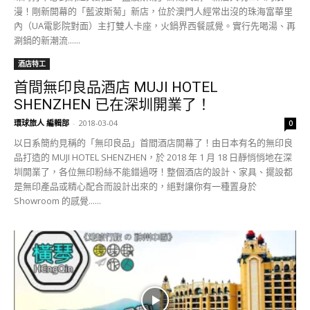
漫！剛新開幕的「藍波斯菊」新店，位於澳門人經常出沒的珠海富華里
內（UA電影院對面）主打雙人卡座，火鍋界西餐感覺。實行先喝湯、再
涮鍋的新潮流......
酒店特工
首間無印良品酒店 MUJI HOTEL
SHENZHEN 已在深圳開業了！
環球旅人 編輯部
-
2018-03-04
0
以日系簡約見稱的「無印良品」首間酒店開幕了！由日本有名的無印良
品打造的 MUJI HOTEL SHENZHEN，於 2018 年 1 月 18 日靜悄悄地在深
圳開業了，各位無印粉絲不能錯過呀！整個酒店的設計、家具、擺設都
是無印產品或精心配合而設計出來的，絕對讓你有一種置身於
Showroom 的感覺......