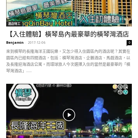
酒店特工
【入住體驗】橫琴島內最豪華的橫琴灣酒店
Benjamin
-
2017-12-06
0
來到橫琴的長隆海洋王國玩樂，又怎少得入住園區內的酒店呢？其實在
園區內已經有四間酒店，包括：橫琴灣酒店、企鵝酒店、馬戲酒店，以
及長隆迎海酒店公寓。而環球旅人今次選擇入住的當然是最豪華的「橫
琴灣酒店」......