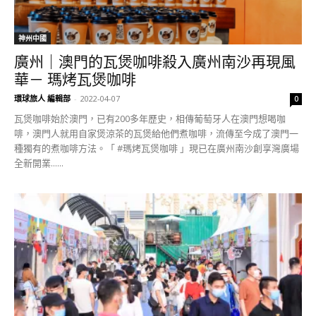
神州中國
廣州｜澳門的瓦煲咖啡殺入廣州南沙再現風
華－ 瑪烤瓦煲咖啡
環球旅人 編輯部
-
2022-04-07
0
瓦煲咖啡始於澳門，已有200多年歷史，相傳葡萄牙人在澳門想喝咖
啡，澳門人就用自家煲涼茶的瓦煲給他們煮咖啡，流傳至今成了澳門一
種獨有的煮咖啡方法。「 #瑪烤瓦煲咖啡 」現已在廣州南沙創享灣廣場
全新開業......