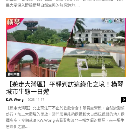
民大眾深入體驗橫琴自然生態的無窮魅力......
神州中國
【遊走大灣區】平靜到訪這綠化之境！橫琴
城市生態一日遊
K.W. Wong
-
2023-11-17
0
【遊走大灣區】北上玩法再不止於飲飲食食！隨着露營遊、自然遊漸趨
盛行，加上大環境的開放，澳門居民能夠選擇和大自然玩遊戲的地方選
擇多多，今期就跟 KW.Wong 去看看與澳門一橋之隔的橫琴，來一場生
態綠化之旅......