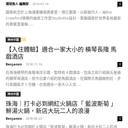
環球旅人 編輯部
-
2019-07-19
0
國泰航空於上海浦東機場貴賓室，現已重開，以新貌示人。由Ilse
Crawford領導的倫敦工作室Studioilse設計，貫徹國泰於世界各地最新
的貴賓室風格......
神州中國
【入住體驗】適合一家大小的 橫琴長隆 馬
戲酒店
Benjamin
-
2018-11-16
0
在珠海橫琴的長隆海洋王國，暫時有 4 間酒店，包括之前介紹過五星級
的橫琴灣酒店。而今日要介紹的是馬戲酒店，在國際大馬戲館附近，步
行至園區才 5 分鐘，也很適合一家大小入住......
神州中國
珠海｜打卡必到網紅火鍋店「 藍波斯菊 」
鮮湯火鍋，新店大玩二人的浪漫
Benjamin
-
2018-08-23
0
珠海打卡必到網紅火鍋店「藍波斯菊」鮮湯火鍋，新店大玩二人的浪