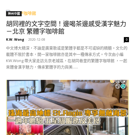
神州中國
胡同裡的文字空間！邊喝茶邊感受漢字魅力
－北京 繁體字咖啡館
K.W. Wong
-
2020-12-08
0
中文博大精深，不論是廣東歌或是繁體字都是不可或缺的精髓。文化的
載體不限於書本，開一家咖啡館亦是其中一種傳承方式。今次由小編
KW.Wong 帶大家走訪北京老城區，在胡同巷里的繁體字咖啡館 ，一起
來體會漢字魅力，傳承繁體字的力與美......