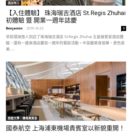
酒店特工
【入住體驗】 珠海瑞吉酒店 St.Regis Zhuhai
初體驗 暨 開業一週年誌慶
Benjamin
-
2019-10-25
0
早前環球旅人到訪了珠海瑞吉酒店 St.Regis Zhuhai 五星級管家酒店體
驗，還有一連串酒店慶祝一週年的餐飲活動。中菜廳美食很棒，景色很
美......
旅遊文學｜機場貴賓室
國泰航空 上海浦東機場貴賓室以新貌重開！