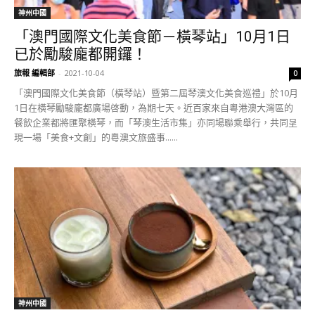
神州中國
「澳門國際文化美食節－橫琴站」10月1日
已於勵駿龐都開鑼！
旅報 編輯部
-
2021-10-04
0
「澳門國際文化美食節（橫琴站）暨第二屆琴澳文化美食巡禮」於10月
1日在橫琴勵駿龐都廣場啓動，為期七天。近百家來自粵港澳大灣區的
餐飲企業都將匯聚橫琴，而「琴澳生活市集」亦同場聯乘舉行，共同呈
現一場「美食+文創」的粵澳文旅盛事......
神州中國