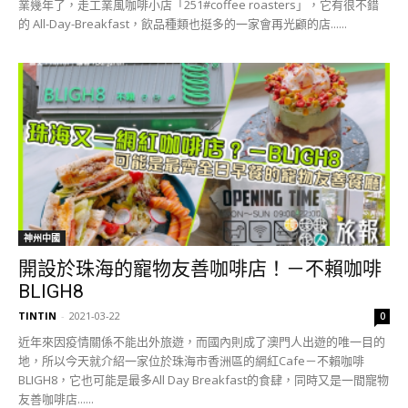
業幾年了，走工業風咖啡小店「251#coffee roasters」，它有很不錯
的 All-Day-Breakfast，飲品種類也挺多的一家會再光顧的店......
神州中國
開設於珠海的寵物友善咖啡店！－不賴咖啡
BLIGH8
TINTIN
-
2021-03-22
0
近年來因疫情關係不能出外旅遊，而國內則成了澳門人出遊的唯一目的
地，所以今天就介紹一家位於珠海市香洲區的網紅Cafe－不賴咖啡
BLIGH8，它也可能是最多All Day Breakfast的食肆，同時又是一間寵物
友善咖啡店......