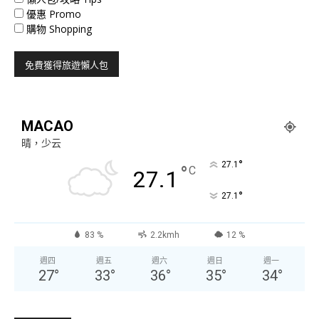
優惠 Promo
購物 Shopping
MACAO
晴，少云
°
27.1
°
C
27.1
°
27.1
83 %
2.2kmh
12 %
週四
週五
週六
週日
週一
27
°
33
°
36
°
35
°
34
°