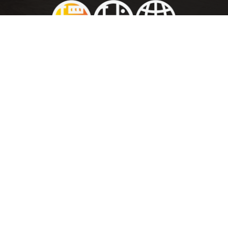
關於我們
《環球旅人 TraFoLife》是一個旅遊 Travel＋飲食 Food＋生活
Lifestyle 的綜合網站。紮根澳門，面向世界。提供澳門、香港及世
界各地玩樂資訊外，主要以澳／港／台／中／新／馬居民為主，以
及全球華語人士服務。首個由澳門人所製作的全方位旅遊生活資訊
平台，以視頻節目、專題文章及電台節目，地道人帶你遊澳門、看
世界。同時也有世界各地遊記及見聞，當然少不了主打的視頻及電
台旅遊節目。