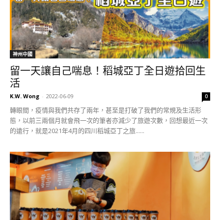
神州中國
留一天讓自己喘息！稻城亞丁全日遊拾回生
活
K.W. Wong
-
2022-06-09
0
轉眼間，疫情與我們共存了兩年，甚至是打破了我們的常規及生活形
態，以前三兩個月就會飛一次的筆者亦減少了旅遊次數，回想最近一次
的遠行，就是2021年4月的四川稻城亞丁之旅......