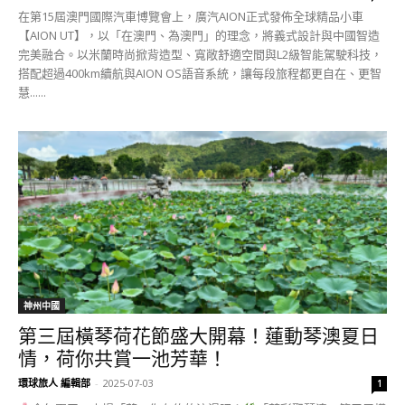
在第15屆澳門國際汽車博覽會上，廣汽AION正式發佈全球精品小車
【AION UT】，以「在澳門、為澳門」的理念，將義式設計與中國智造
完美融合。以米蘭時尚掀背造型、寬敞舒適空間與L2級智能駕駛科技，
搭配超過400km續航與AION OS語音系統，讓每段旅程都更自在、更智
慧......
神州中國
第三屆橫琴荷花節盛大開幕！蓮動琴澳夏日
情，荷你共賞一池芳華！
環球旅人 編輯部
-
2025-07-03
1