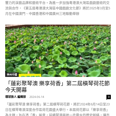
響力的演藝品牌和藝術平台。為進一步加強粵港澳大灣區戲劇藝術的交
流與合作，《第五屆粵港澳大灣區中國戲劇文化節》將於2025年3月至5
月在中國澳門、中國香港和中國廣州三地聯動舉辦
神州中國
「蓮彩聚琴澳 樂享荷香」第二屆橫琴荷花節
今天開幕
環球旅人 編輯部
-
2024-06-14
0
「蓮彩聚琴澳 樂享荷香」第二屆橫琴荷花節，將於2024年6月14日至23
日在橫琴粵澳深度合作區荷花園盛大舉行。本屆荷花節以「樂享荷香」
為主題，旨在憑「香」喻意，延續琴澳兩地一衣帶水的歷史脈絡，讓市