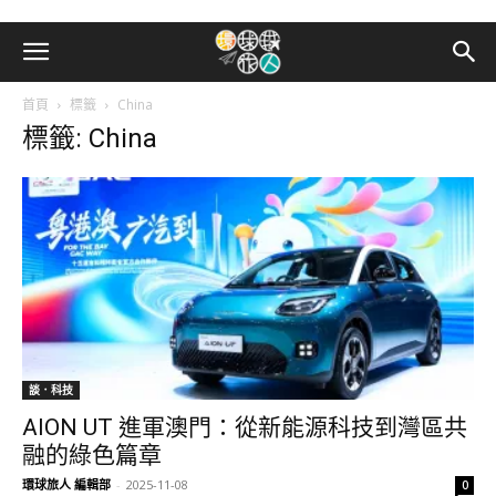
首頁
標籤
China
標籤: China
談．科技
AION UT 進軍澳門：從新能源科技到灣區共
融的綠色篇章
環球旅人 編輯部
-
2025-11-08
0