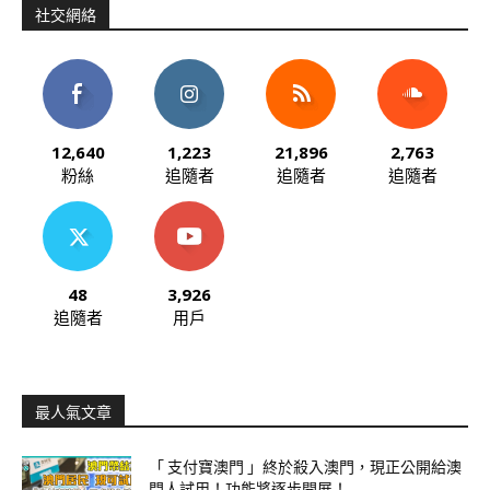
社交網絡
12,640
1,223
21,896
2,763
粉絲
追隨者
追隨者
追隨者
48
3,926
追隨者
用戶
最人氣文章
「 支付寶澳門 」終於殺入澳門，現正公開給澳
門人試用！功能將逐步開展！