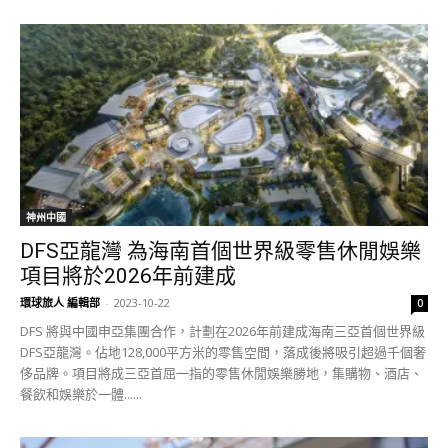
神州中國
DFS亞龍灣 為海南首個世界級零售休閒娛樂
項目將於2026年前建成
環球旅人 編輯部
-
2023-10-22
0
DFS 將與中國申亞集團合作，計劃在2026年前建成海南三亞首個世界級
DFS亞龍灣。佔地128,000平方米的零售空間，落成後將吸引超過千個奢
侈品牌。項目將成三亞首屈一指的零售休閒娛樂勝地，集購物、酒店、
餐飲和娛樂於一體......