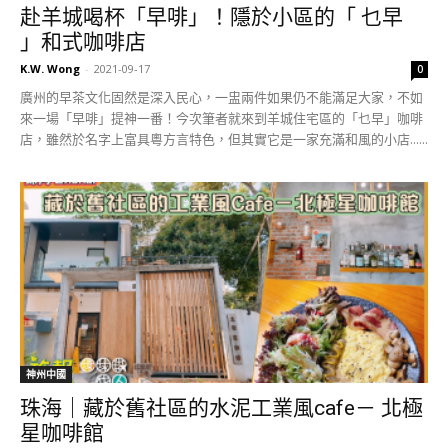
赴羊城喝杯「早啡」！隱於小區的「 乜早
」和式咖啡店
K.W. Wong
-
2021-09-17
0
廣州的早茶文化固然是深入民心，一盅兩件如果仍不能滿足大家，不如
來一場「早啡」提神一番！今次筆者就來到羊城住宅區的「乜早」咖啡
店，雖然於名字上富具粵方言特色，但其實它是一家充滿和風的小店......
神州中國
珠海｜藏於舊社區的水泥工業風cafe－ 北極
星咖啡館