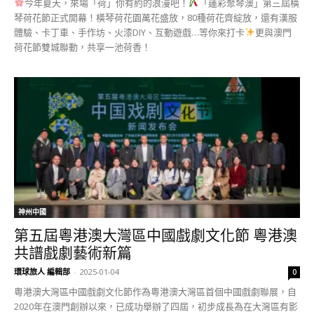
今年夏天，來場「荷」你有約的浪漫吧！
「蓮彩聚琴澳」第三屆橫
琴荷花節正式開幕！橫琴荷花園萬花盛放，80種荷花齊綻放，還有漢服
體驗、卡丁車、手作坊、火漆DIY、互動遊戲…等你來打卡
更與澳門
荷花節雙城聯動，共享一池荷香！
神州中國
第五屆粵港澳大灣區中國戲劇文化節 粵港澳
共譜戲劇藝術新篇
環球旅人 編輯部
-
2025-01-04
0
粵港澳大灣區中國戲劇文化節作為粵港澳大灣區首個中國戲劇聯展，自
2020年在澳門創辦以來，已成功舉辦了四屆，初步成長為在大灣區有影