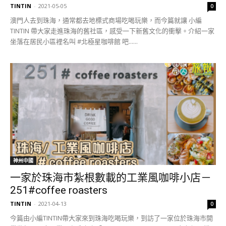
TINTIN
-
2021-05-05
0
澳門人去到珠海，通常都去地標式商場吃喝玩樂，而今篇就讓 小編
TINTIN 帶大家走進珠海的舊社區，感受一下新舊文化的衝擊。介紹一家
坐落在居民小區裡名叫 #北極星咖啡館 吧......
神州中國
一家於珠海市紮根數載的工業風咖啡小店－
251#coffee roasters
TINTIN
-
2021-04-13
0
今篇由小編TINTIN帶大家來到珠海吃喝玩樂，到訪了一家位於珠海市開