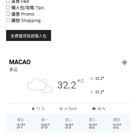
美食 F&B
懶人包/攻略 Tips
優惠 Promo
購物 Shopping
MACAO
多云
°
32.2
°
C
32.2
°
32.2
71 %
4.7kmh
49 %
週日
週一
週二
週三
週四
37
°
35
°
33
°
32
°
32
°