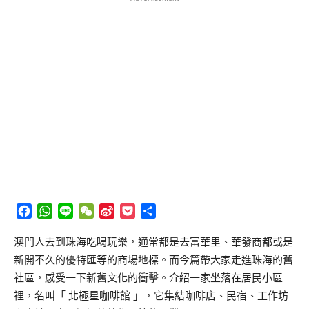
Facebook
WhatsApp
Line
WeChat
Sina
Pocket
分
Weibo
享
澳門人去到珠海吃喝玩樂，通常都是去富華里、華發商都或是
新開不久的優特匯等的商場地標。而今篇帶大家走進珠海的舊
社區，感受一下新舊文化的衝擊。介紹一家坐落在居民小區
裡，名叫「 北極星咖啡館 」，它集結咖啡店、民宿、工作坊