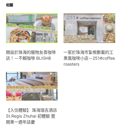
相關
開設於珠海的寵物友善咖啡
一家於珠海市紮根數載的工
店！－不賴咖啡 BLIGH8
業風咖啡小店－251#coffee
roasters
【入住體驗】 珠海瑞吉酒店
St.Regis Zhuhai 初體驗 暨
開業一週年誌慶