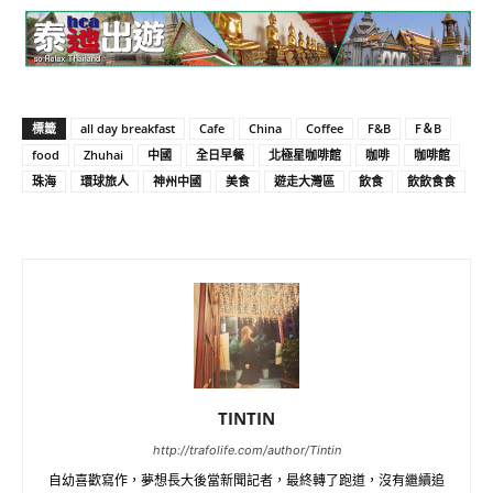
標籤
all day breakfast
Cafe
China
Coffee
F&B
F＆B
food
Zhuhai
中國
全日早餐
北極星咖啡館
咖啡
咖啡館
珠海
環球旅人
神州中國
美食
遊走大灣區
飲食
飲飲食食
TINTIN
http://trafolife.com/author/Tintin
自幼喜歡寫作，夢想長大後當新聞記者，最終轉了跑道，沒有繼續追